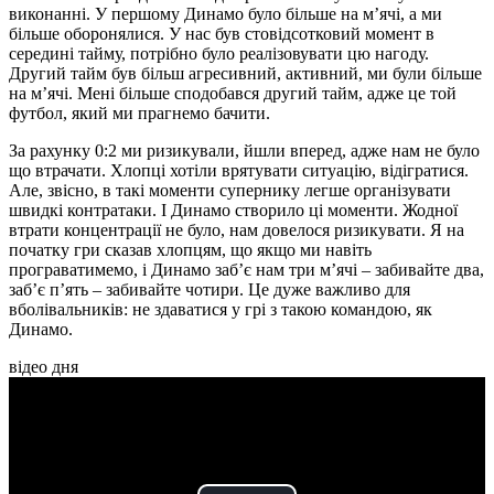
виконанні. У першому Динамо було більше на м’ячі, а ми
більше оборонялися. У нас був стовідсотковий момент в
середині тайму, потрібно було реалізовувати цю нагоду.
Другий тайм був більш агресивний, активний, ми були більше
на м’ячі. Мені більше сподобався другий тайм, адже це той
футбол, який ми прагнемо бачити.
За рахунку 0:2 ми ризикували, йшли вперед, адже нам не було
що втрачати. Хлопці хотіли врятувати ситуацію, відігратися.
Але, звісно, в такі моменти супернику легше організувати
швидкі контратаки. І Динамо створило ці моменти. Жодної
втрати концентрації не було, нам довелося ризикувати. Я на
початку гри сказав хлопцям, що якщо ми навіть
програватимемо, і Динамо заб’є нам три м’ячі – забивайте два,
заб’є п’ять – забивайте чотири. Це дуже важливо для
вболівальників: не здаватися у грі з такою командою, як
Динамо.
відео дня