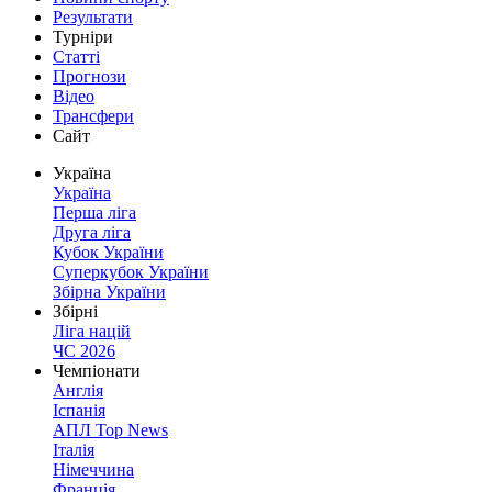
Результати
Турніри
Статті
Прогнози
Відео
Трансфери
Сайт
Україна
Україна
Перша ліга
Друга ліга
Кубок України
Суперкубок України
Збірна України
Збірні
Ліга націй
ЧС 2026
Чемпіонати
Англія
Іспанія
АПЛ Top News
Італія
Німеччина
Франція