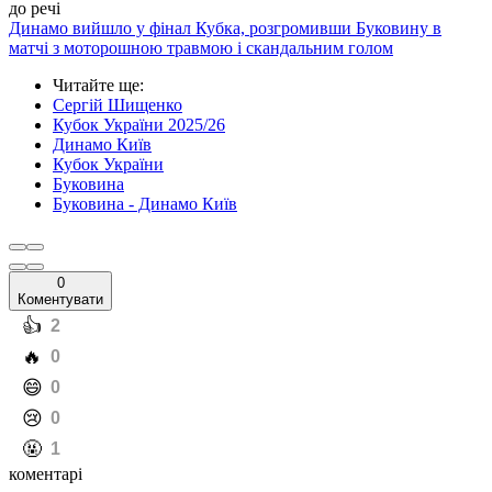
до речі
Динамо вийшло у фінал Кубка, розгромивши Буковину в
матчі з моторошною травмою і скандальним голом
Читайте ще
:
Сергій Шищенко
Кубок України 2025/26
Динамо Київ
Кубок України
Буковина
Буковина - Динамо Київ
0
Коментувати
️👍
2
️🔥
0
️😄
0
️😢
0
️🤬
1
коментарі