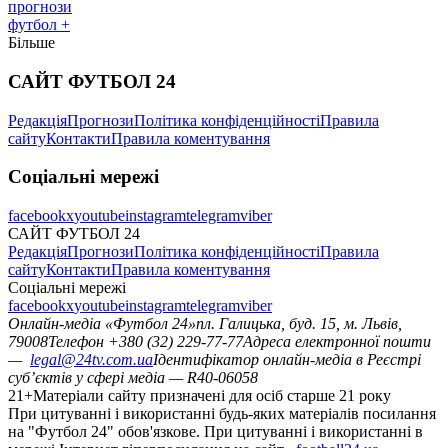
прогнози
футбол +
Більше
САЙТ ФУТБОЛ 24
Редакція
Прогнози
Політика конфіденційності
Правила
сайту
Контакти
Правила коментування
Соціальні мережі
facebook
x
youtube
instagram
telegram
viber
САЙТ ФУТБОЛ 24
Редакція
Прогнози
Політика конфіденційності
Правила
сайту
Контакти
Правила коментування
Соціальні мережі
facebook
x
youtube
instagram
telegram
viber
Онлайн-медіа «Футбол 24»
пл. Галицька, буд. 15, м. Львів,
79008
Телефон +380 (32) 229-77-77
Адреса електронної пошти
—
legal@24tv.com.ua
Ідентифікатор онлайн-медіа в Реєстрі
суб’єктів у сфері медіа — R40-06058
21+
Матеріали сайту призначені для осіб старше 21 року
При цитуванні і використанні будь-яких матеріалів посилання
на "Футбол 24" обов'язкове. При цитуванні і використанні в