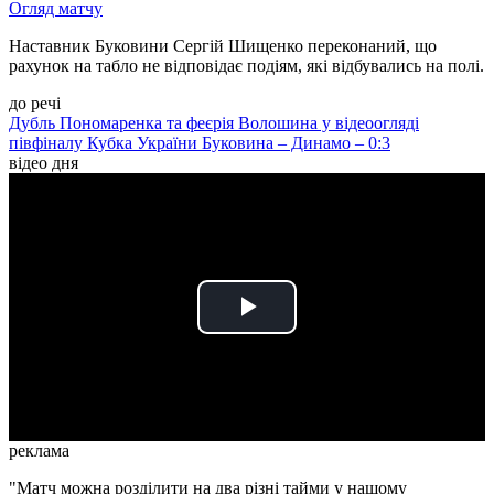
Огляд матчу
Наставник Буковини Сергій Шищенко переконаний, що
рахунок на табло не відповідає подіям, які відбувались на полі.
до речі
Дубль Пономаренка та феєрія Волошина у відеоогляді
півфіналу Кубка України Буковина – Динамо – 0:3
відео дня
Play
Video
реклама
"Матч можна розділити на два різні тайми у нашому