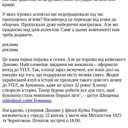
краще.
У яких ігрових аспектах ми недопрацювали під час
пропущених м’ячів? Насамперед це переходи від атаки до
оборони. Пропускали дуже небезпечні контратаки. Але ми
працюємо над цим аспектом. Саме у цьому компоненті нам
треба додавати.
реклама
реклама
Це наша перша поразка в сезоні. Але це поразка від київського
Динамо. Найголовніше завдання ми виконали – оформили
вихід до УПЛ. Так, хлопці зараз засмучені, але вони досі на
емоціях від того, що подарували місту велике свято. Жоден
український клуб в історії не проходив такого довгого шляху
до УПЛ, як Буковина, адже це цілих 32 роки! Хлопці
створили історію. Тепер будемо робити все для того, щоб
Буковина стала чемпіоном Першої ліги", – цитує Шищенка
офіційний сайт Буковини
.
Нагадаємо, суперник Динамо у фіналі Кубка України
визначиться у середу, 22 квітня, у матчі між Металістом 1925
та Черніговом. Початок зустрічі о 18:00.