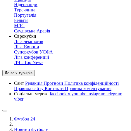
Нідерланди
Туреччина
Португалія
Бельгія
МЛС
Саудівська Аравія
Єврокубки
Ліга чемпіонів
Ліга Європи
Суперкубок УЄФА
Ліга конференцій
ЛЧ - Top News
До всіх турнірів
Сайт
Редакція
Прогнози
Політика конфіденційності
Правила сайту
Контакти
Правила коментування
Соціальні мережі
facebook
x
youtube
instagram
telegram
viber
Футбол 24
Новини футболу