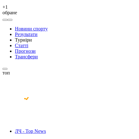
+
1
обране
Новини спорту
Результати
Турніри
Статті
Прогнози
Трансфери
топ
ЛЧ - Top News