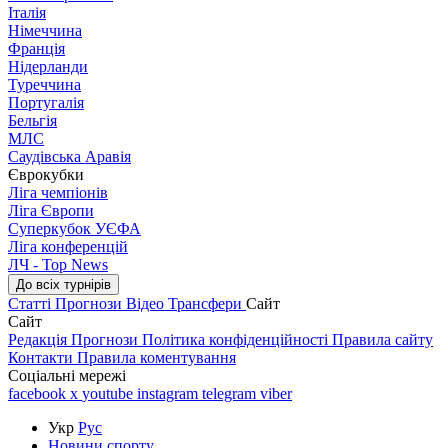
Італія
Німеччина
Франція
Нідерланди
Туреччина
Португалія
Бельгія
МЛС
Саудівська Аравія
Єврокубки
Ліга чемпіонів
Ліга Європи
Суперкубок УЄФА
Ліга конференцій
ЛЧ - Top News
До всіх турнірів
Статті
Прогнози
Відео
Трансфери
Сайт
Сайт
Редакція
Прогнози
Політика конфіденційності
Правила сайту
Контакти
Правила коментування
Соціальні мережі
facebook
x
youtube
instagram
telegram
viber
Укр
Рус
Новини спорту