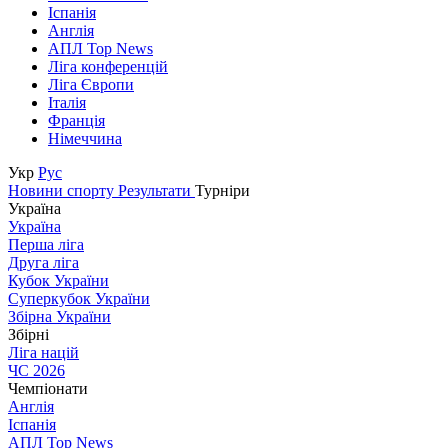
Іспанія
Англія
АПЛ Top News
Ліга конференцій
Ліга Європи
Італія
Франція
Німеччина
Укр
Рус
Новини спорту
Результати
Турніри
Україна
Україна
Перша ліга
Друга ліга
Кубок України
Суперкубок України
Збірна України
Збірні
Ліга націй
ЧС 2026
Чемпіонати
Англія
Іспанія
АПЛ Top News