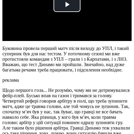
Play
Video
Буковина провела перший матч після виходу до УПЛ, і такий
суперник був для нас тестом. У поточному сезоні ми вже
протистояли командам з УПЛ – грали і з Карпатами, і з ЛНЗ.
Вважаю, що тест Динамо ми пройшли. Звичайно, над дуже
багатьма речами треба працювати, і підсилення необхідне.
реклама
Щодо першого гола... Не розумію, чому ми не дотримувалися
фейр-плей. Бусько впав на газон і тримався за голову.
Четвертий рефері говорив арбітру в полі, що треба зупинити
матч, адже це травма голови, але той чомусь не зупинив. Так,
спочатку м’яч був у нас, так буває, що гравці не все бачать
навколо себе. Яка різниця, у кого був м’яч, коли травма
голови: арбітр у цій ситуації повинен одразу зупиняти гру.
Але таким було рішення арбітра. Гравці Динамо теж ухвалили
ось таке рішення, хоча, думаю, вони ситуацію бачили вже