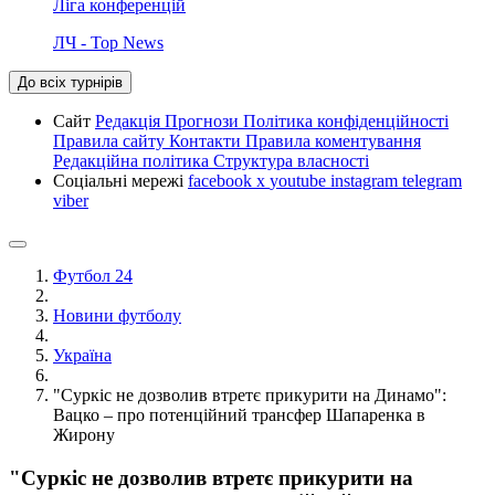
Ліга конференцій
ЛЧ - Top News
До всіх турнірів
Сайт
Редакція
Прогнози
Політика конфіденційності
Правила сайту
Контакти
Правила коментування
Редакційна політика
Структура власності
Соціальні мережі
facebook
x
youtube
instagram
telegram
viber
Футбол 24
Новини футболу
Україна
"Суркіс не дозволив втретє прикурити на Динамо":
Вацко – про потенційний трансфер Шапаренка в
Жирону
"Суркіс не дозволив втретє прикурити на