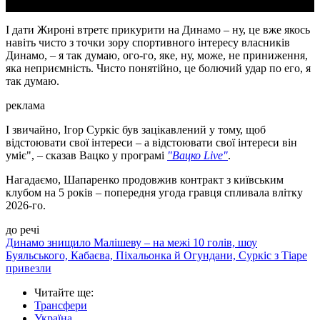
І дати Жироні втретє прикурити на Динамо – ну, це вже якось
навіть чисто з точки зору спортивного інтересу власників
Динамо, – я так думаю, ого-го, яке, ну, може, не приниження,
яка неприємність. Чисто понятійно, це болючий удар по его, я
так думаю.
реклама
І звичайно, Ігор Суркіс був зацікавлений у тому, щоб
відстоювати свої інтереси – а відстоювати свої інтереси він
уміє", – сказав Вацко у програмі
"Вацко Live"
.
Нагадаємо, Шапаренко продовжив контракт з київським
клубом на 5 років – попередня угода гравця спливала влітку
2026-го.
до речі
Динамо знищило Малішеву – на межі 10 голів, шоу
Буяльського, Кабаєва, Піхальонка й Огундани, Суркіс з Тіаре
привезли
Читайте ще
:
Трансфери
Україна