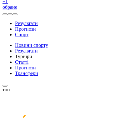
+
1
обране
Результати
Прогнози
Спорт
Новини спорту
Результати
Турніри
Статті
Прогнози
Трансфери
топ