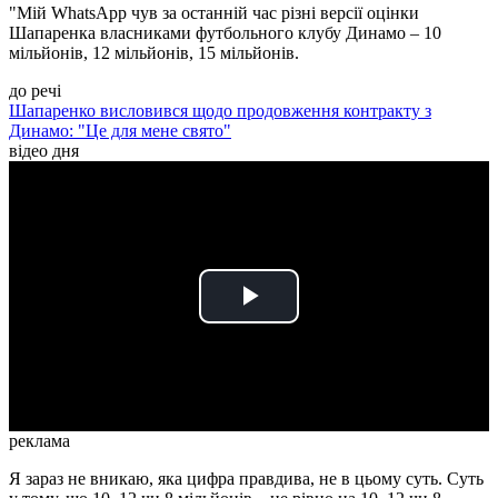
"Мій WhatsApp чув за останній час різні версії оцінки
Шапаренка власниками футбольного клубу Динамо – 10
мільйонів, 12 мільйонів, 15 мільйонів.
до речі
Шапаренко висловився щодо продовження контракту з
Динамо: "Це для мене свято"
відео дня
Play
Video
реклама
Я зараз не вникаю, яка цифра правдива, не в цьому суть. Суть