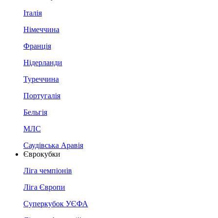
Італія
Німеччина
Франція
Нідерланди
Туреччина
Португалія
Бельгія
МЛС
Саудівська Аравія
Єврокубки
Ліга чемпіонів
Ліга Європи
Суперкубок УЄФА