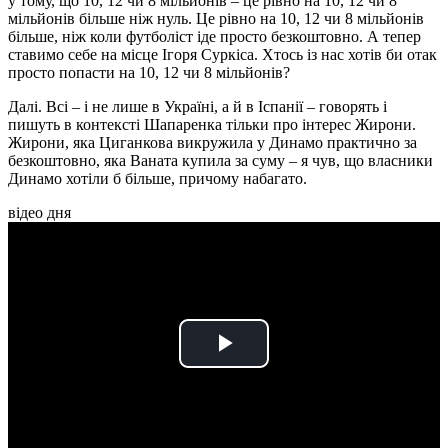
у тому, що 10, 12 чи 8 мільйонів – це рівно на 10, 12 чи 8
мільйонів більше ніж нуль. Це рівно на 10, 12 чи 8 мільйонів
більше, ніж коли футболіст іде просто безкоштовно. А тепер
ставимо себе на місце Ігоря Суркіса. Хтось із нас хотів би отак
просто попасти на 10, 12 чи 8 мільйонів?
Далі. Всі – і не лише в Україні, а й в Іспанії – говорять і
пишуть в контексті Шапаренка тільки про інтерес Жирони.
Жирони, яка Циганкова викружила у Динамо практично за
безкоштовно, яка Ваната купила за суму – я чув, що власники
Динамо хотіли б більше, причому набагато.
відео дня
Play
Video