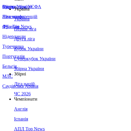
Збірна України
Італія
Суперкубок УЄФА
Україна
Німеччина
Ліга конференцій
Україна
Франція
ЛЧ - Top News
Перша ліга
Нідерланди
Друга ліга
Туреччина
Кубок України
Португалія
Суперкубок України
Бельгія
Збірна України
Збірні
МЛС
Ліга націй
Саудівська Аравія
ЧС 2026
Чемпіонати
Англія
Іспанія
АПЛ Top News