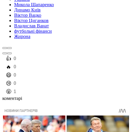
Микола Шапаренко
Динамо Київ
Віктор Вацко
Віктор Циганков
Владислав Ванат
футбольні фінанси
Жирона
️👍
0
️🔥
0
️😄
0
️😢
0
️🤬
1
коментарі