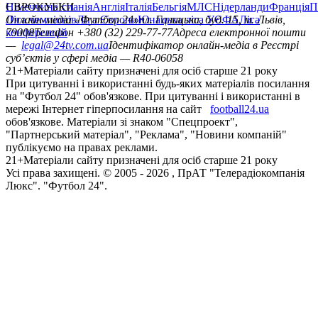
Німеччина
ЄВРОКУБКИ
Іспанія
Англія
Італія
Бельгія
МЛС
Нідерланди
Франція
П
Ліга чемпіонів
Онлайн-медіа «Футбол 24»
Ліга Європи
Юнацька ліга УЄФА
пл. Галицька, буд. 15, м. Львів,
Ліга
конференцій
79008
Телефон +380 (32) 229-77-77
Адреса електронної пошти
—
legal@24tv.com.ua
Ідентифікатор онлайн-медіа в Реєстрі
суб’єктів у сфері медіа — R40-06058
21+
Матеріали сайту призначені для осіб старше 21 року
При цитуванні і використанні будь-яких матеріалів посилання
на "Футбол 24" обов'язкове. При цитуванні і використанні в
мережі Інтернет гіперпосилання на сайт
football24.ua
обов'язкове. Матеріали зі знаком "Спецпроект",
"Партнерський матеріал", "Реклама", "Новини компаній"
публікуємо на правах реклами.
21+
Матеріали сайту призначені для осіб старше 21 року
Усi права захищенi. © 2005 -
2026
, ПрАТ "Телерадіокомпанія
Люкс". "Футбол 24".