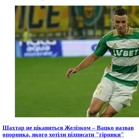
Шахтар не цікавиться Желізком – Вацко назвав
опорника, якого хотіли підписати "гірники"