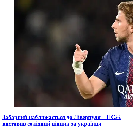
Забарний наближається до Ліверпуля – ПСЖ
виставив солідний цінник за українця