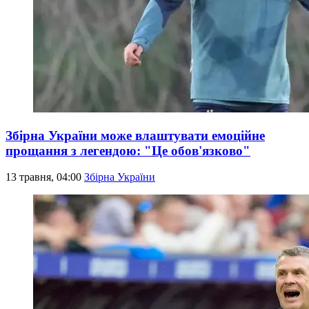
Збірна України може влаштувати емоційне
прощання з легендою: "Це обов'язково"
13 травня, 04:00
Збірна України