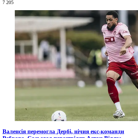
7 205
Валенсія перемогла Дербі, нічия екс-команди