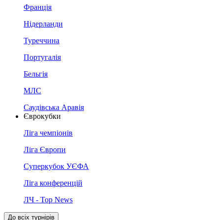
Франція
Нідерланди
Туреччина
Португалія
Бельгія
МЛС
Саудівська Аравія
Єврокубки
Ліга чемпіонів
Ліга Європи
Суперкубок УЄФА
Ліга конференцій
ЛЧ - Top News
До всіх турнірів