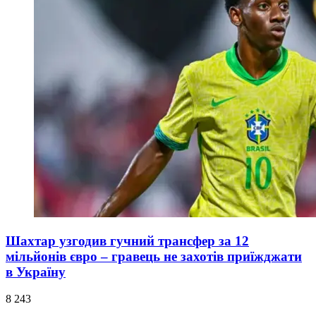
Шахтар узгодив гучний трансфер за 12
мільйонів євро – гравець не захотів приїжджати
в Україну
8 243