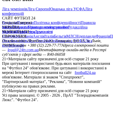
Ліга чемпіонів
Ліга Європи
Юнацька ліга УЄФА
Ліга
конференцій
САЙТ ФУТБОЛ 24
Редакція
Соціальні мережі
Прогнози
Політика конфіденційності
Правила
сайту
facebook
УКРАЇНА
Контакти
x
youtube
Правила коментування
instagram
telegram
viber
Редакційна
політика
Україна
ЧЕМПІОНАТИ
Перша ліга
Структура власності
Друга ліга
Німеччина
ЄВРОКУБКИ
Іспанія
Англія
Італія
Бельгія
МЛС
Нідерланди
Франція
П
Ліга чемпіонів
Онлайн-медіа «Футбол 24»
Ліга Європи
Юнацька ліга УЄФА
пл. Галицька, буд. 15, м. Львів,
Ліга
конференцій
79008
Телефон +380 (32) 229-77-77
Адреса електронної пошти
—
legal@24tv.com.ua
Ідентифікатор онлайн-медіа в Реєстрі
суб’єктів у сфері медіа — R40-06058
21+
Матеріали сайту призначені для осіб старше 21 року
При цитуванні і використанні будь-яких матеріалів посилання
на "Футбол 24" обов'язкове. При цитуванні і використанні в
мережі Інтернет гіперпосилання на сайт
football24.ua
обов'язкове. Матеріали зі знаком "Спецпроект",
"Партнерський матеріал", "Реклама", "Новини компаній"
публікуємо на правах реклами.
21+
Матеріали сайту призначені для осіб старше 21 року
Усi права захищенi. © 2005 -
2026
, ПрАТ "Телерадіокомпанія
Люкс". "Футбол 24".