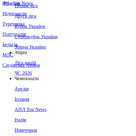
Франція
ЛЧ - Top News
Перша ліга
Нідерланди
Друга ліга
Туреччина
Кубок України
Португалія
Суперкубок України
Бельгія
Збірна України
Збірні
МЛС
Ліга націй
Саудівська Аравія
ЧС 2026
Чемпіонати
Англія
Іспанія
АПЛ Top News
Італія
Німеччина