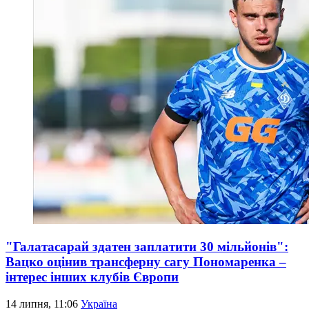
"Галатасарай здатен заплатити 30 мільйонів":
Вацко оцінив трансферну сагу Пономаренка –
інтерес інших клубів Європи
14 липня, 11:06
Україна