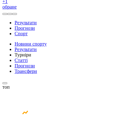
+
1
обране
Результати
Прогнози
Спорт
Новини спорту
Результати
Турніри
Статті
Прогнози
Трансфери
топ