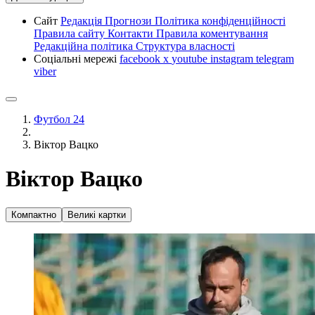
Сайт
Редакція
Прогнози
Політика конфіденційності
Правила сайту
Контакти
Правила коментування
Редакційна політика
Структура власності
Соціальні мережі
facebook
x
youtube
instagram
telegram
viber
Футбол 24
Віктор Вацко
Віктор Вацко
Компактно
Великі картки