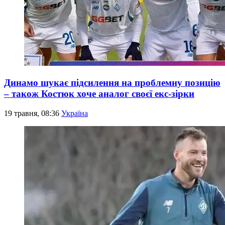
Динамо шукає підсилення на проблемну позицію
– також Костюк хоче аналог своєї екс-зірки
19 травня, 08:36
Україна