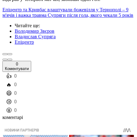
Епіцентр та Кривбас влаштували божевілля у Тернополі – 9
м'ячів і важка травма Супряги після гола, якого чекали 5 років
Читайте ще
:
Володимир Звєров
Владислав Супряга
Епіцентр
0
Коментувати
️👍
0
️🔥
0
️😄
0
️😢
0
️🤬
0
коментарі