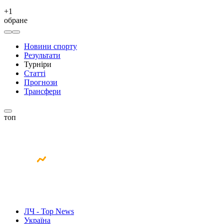
+
1
обране
Новини спорту
Результати
Турніри
Статті
Прогнози
Трансфери
топ
ЛЧ - Top News
Україна