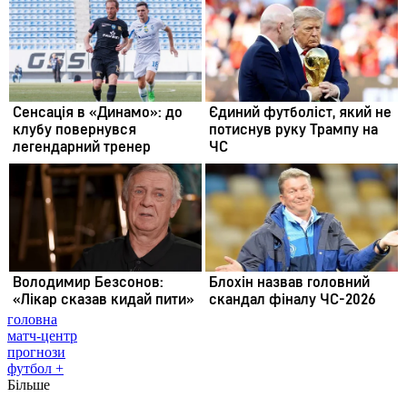
головна
матч-центр
прогнози
футбол +
Більше