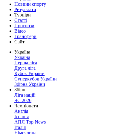
Новини спорту
Результати
Турніри
Статті
Прогнози
Відео
Трансфери
Сайт
Україна
Україна
Перша ліга
Друга ліга
Кубок України
Суперкубок України
Збірна України
Збірні
Ліга націй
ЧС 2026
Чемпіонати
Англія
Іспанія
АПЛ Top News
Італія
Німеччина