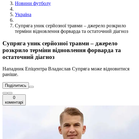
Новини футболу
Україна
Супряга уник серйозної травми – джерело розкрило
терміни відновлення форварда та остаточний діагноз
Супряга уник серйозної травми – джерело
розкрило терміни відновлення форварда та
остаточний діагноз
Нападник Епіцентра Владислав Супряга може відновитися
раніше.
Поділитись
0
коментарі