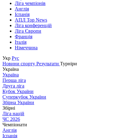
Ліга чемпіонів
Англія
Іспанія
АПЛ Top News
Ліга конференцій
Ліга Європи
Франція
Італія
Німеччина
Укр
Рус
Новини спорту
Результати
Турніри
Україна
Україна
Перша ліга
Друга ліга
Кубок України
Суперкубок України
Збірна України
Збірні
Ліга націй
ЧС 2026
Чемпіонати
Англія
Іспанія