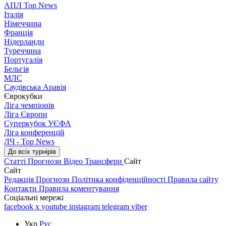
АПЛ Top News
Італія
Німеччина
Франція
Нідерланди
Туреччина
Португалія
Бельгія
МЛС
Саудівська Аравія
Єврокубки
Ліга чемпіонів
Ліга Європи
Суперкубок УЄФА
Ліга конференцій
ЛЧ - Top News
До всіх турнірів
Статті
Прогнози
Відео
Трансфери
Сайт
Сайт
Редакція
Прогнози
Політика конфіденційності
Правила сайту
Контакти
Правила коментування
Соціальні мережі
facebook
x
youtube
instagram
telegram
viber
Укр
Рус