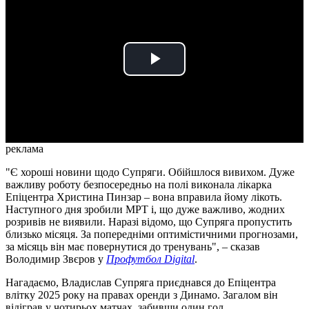
Play
Video
реклама
"Є хороші новини щодо Супряги. Обійшлося вивихом. Дуже
важливу роботу безпосередньо на полі виконала лікарка
Епіцентра Христина Пинзар – вона вправила йому лікоть.
Наступного дня зробили МРТ і, що дуже важливо, жодних
розривів не виявили. Наразі відомо, що Супряга пропустить
близько місяця. За попередніми оптимістичними прогнозами,
за місяць він має повернутися до тренувань", – сказав
Володимир Звєров у
Профутбол Digital
.
Нагадаємо, Владислав Супряга приєднався до Епіцентра
влітку 2025 року на правах оренди з Динамо. Загалом він
відіграв у чотирьох матчах, забивши один гол.