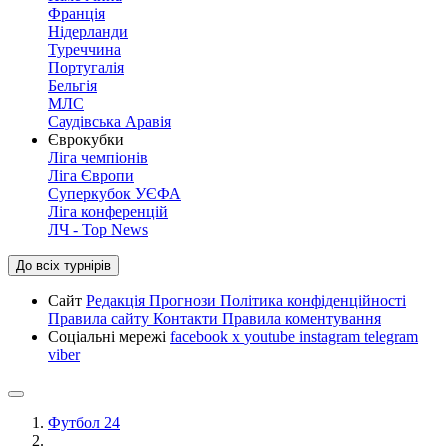
Франція
Нідерланди
Туреччина
Португалія
Бельгія
МЛС
Саудівська Аравія
Єврокубки
Ліга чемпіонів
Ліга Європи
Суперкубок УЄФА
Ліга конференцій
ЛЧ - Top News
До всіх турнірів
Сайт
Редакція
Прогнози
Політика конфіденційності
Правила сайту
Контакти
Правила коментування
Соціальні мережі
facebook
x
youtube
instagram
telegram
viber
Футбол 24