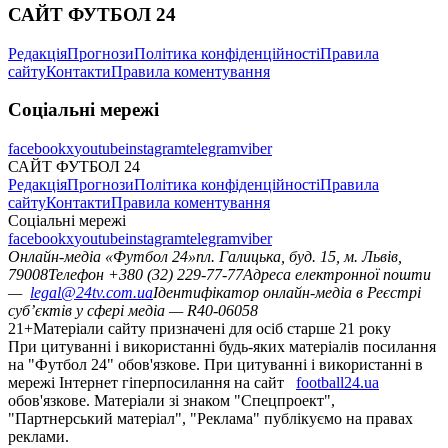
САЙТ ФУТБОЛ 24
Редакція
Прогнози
Політика конфіденційності
Правила
сайту
Контакти
Правила коментування
Соціальні мережі
facebook
x
youtube
instagram
telegram
viber
САЙТ ФУТБОЛ 24
Редакція
Прогнози
Політика конфіденційності
Правила
сайту
Контакти
Правила коментування
Соціальні мережі
facebook
x
youtube
instagram
telegram
viber
Онлайн-медіа «Футбол 24»
пл. Галицька, буд. 15, м. Львів,
79008
Телефон +380 (32) 229-77-77
Адреса електронної пошти
—
legal@24tv.com.ua
Ідентифікатор онлайн-медіа в Реєстрі
суб’єктів у сфері медіа — R40-06058
21+
Матеріали сайту призначені для осіб старше 21 року
При цитуванні і використанні будь-яких матеріалів посилання
на "Футбол 24" обов'язкове. При цитуванні і використанні в
мережі Інтернет гіперпосилання на сайт
football24.ua
обов'язкове. Матеріали зі знаком "Спецпроект",
"Партнерський матеріал", "Реклама" публікуємо на правах
реклами.