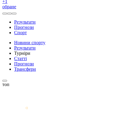
+
1
обране
Результати
Прогнози
Спорт
Новини спорту
Результати
Турніри
Статті
Прогнози
Трансфери
топ