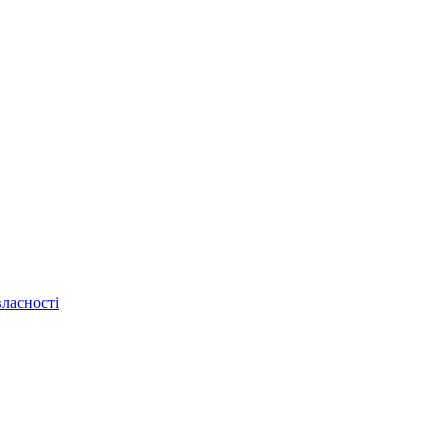
ласності