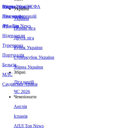
Збірна України
Італія
Суперкубок УЄФА
Україна
Німеччина
Ліга конференцій
Україна
Франція
ЛЧ - Top News
Перша ліга
Нідерланди
Друга ліга
Туреччина
Кубок України
Португалія
Суперкубок України
Бельгія
Збірна України
Збірні
МЛС
Ліга націй
Саудівська Аравія
ЧС 2026
Чемпіонати
Англія
Іспанія
АПЛ Top News