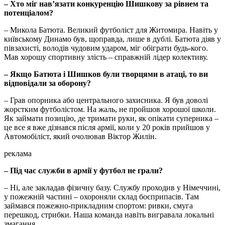
– Хто міг нав’язати конкуренцію Шишкову за рівнем та
потенціалом?
– Микола Батюта. Великий футболіст для Житомира. Навіть у
київському Динамо був, щоправда, лише в дублі. Батюта діяв у
півзахисті, володів чудовим ударом, міг обіграти будь-кого.
Мав хорошу спортивну злість – справжній лідер колективу.
– Якщо Батюта і Шишков були творцями в атаці, то ви
відповідали за оборону?
– Грав опорника або центрального захисника. Я був доволі
жорстким футболістом. На жаль, не пройшов хорошої школи.
Як займати позицію, де тримати руки, як опікати суперника –
це все я вже дізнався після армії, коли у 20 років прийшов у
Автомобіліст, який очолював Віктор Жилін.
реклама
– Під час служби в армії у футбол не грали?
– Ні, але закладав фізичну базу. Службу проходив у Німеччині,
у пожежній частині – охороняли склад боєприпасів. Там
займався пожежно-прикладним спортом: ривки, смуга
перешкод, стрибки. Наша команда навіть вигравала локальні
змагання.