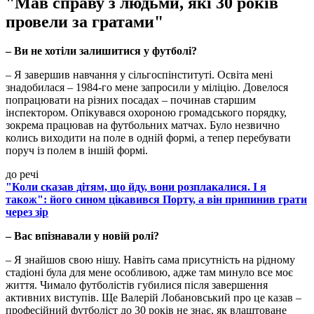
"Мав справу з людьми, які 30 років
провели за гратами"
– Ви не хотіли залишитися у футболі?
– Я завершив навчання у сільгоспінституті. Освіта мені
знадобилася – 1984-го мене запросили у міліцію. Довелося
попрацювати на різних посадах – починав старшим
інспектором. Опікувався охороною громадського порядку,
зокрема працював на футбольних матчах. Було незвично
колись виходити на поле в одній формі, а тепер перебувати
поруч із полем в іншій формі.
до речі
"Коли сказав дітям, що йду, вони розплакалися. І я
також": його сином цікавився Порту, а він припинив грати
через зір
– Вас впізнавали у новій ролі?
– Я знайшов свою нішу. Навіть сама присутність на рідному
стадіоні була для мене особливою, адже там минуло все моє
життя. Чимало футболістів губилися після завершення
активних виступів. Ще Валерій Лобановський про це казав –
професійний футболіст до 30 років не знає, як влаштоване