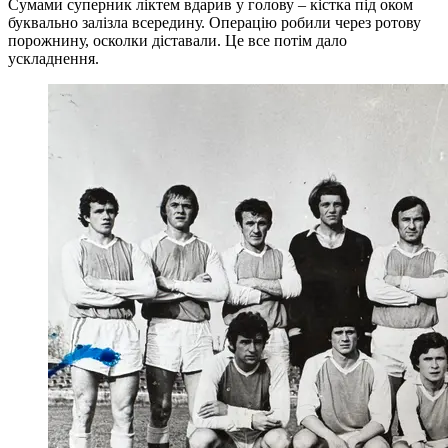
Сумами суперник ліктем вдарив у голову – кістка під оком
буквально залізла всередину. Операцію робили через ротову
порожнину, осколки діставали. Це все потім дало
ускладнення.