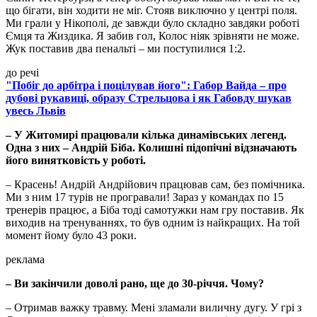
що бігати, він ходити не міг. Стояв виключно у центрі поля.
Ми грали у Нікополі, де завжди було складно завдяки роботі
Ємця та Жиздика. Я забив гол, Колос ніяк зрівняти не може.
Жук поставив два пенальті – ми поступилися 1:2.
до речі
"Побіг до арбітра і поцілував його": Габор Вайда – про
дубові рукавиці, образу Стрельцова і як Габовду шукав
увесь Львів
– У Житомирі працювали кілька динамівських легенд.
Одна з них – Андрій Біба. Колишні підопічні відзначають
його винятковість у роботі.
– Красень! Андрій Андрійович працював сам, без помічника.
Ми з ним 17 турів не програвали! Зараз у командах по 15
тренерів працює, а Біба тоді самотужки нам гру поставив. Як
виходив на тренуваннях, то був одним із найкращих. На той
момент йому було 43 роки.
реклама
– Ви закінчили доволі рано, ще до 30-річчя. Чому?
– Отримав важку травму. Мені зламали виличну дугу. У грі з