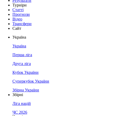
Результати
Турніри
Статті
Прогнози
Відео
Трансфери
Сайт
Україна
Україна
Перша ліга
Друга ліга
Кубок України
Суперкубок України
Збірна України
Збірні
Ліга націй
ЧС 2026