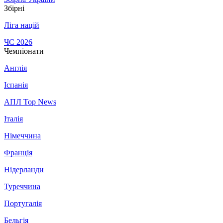
Збірні
Ліга націй
ЧС 2026
Чемпіонати
Англія
Іспанія
АПЛ Top News
Італія
Німеччина
Франція
Нідерланди
Туреччина
Португалія
Бельгія