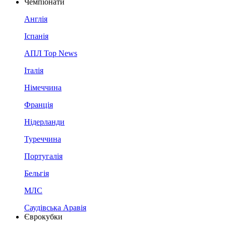
Чемпіонати
Англія
Іспанія
АПЛ Top News
Італія
Німеччина
Франція
Нідерланди
Туреччина
Португалія
Бельгія
МЛС
Саудівська Аравія
Єврокубки