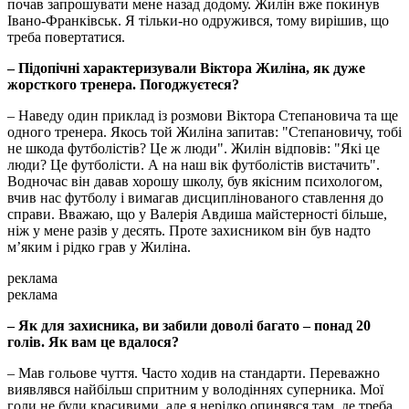
почав запрошувати мене назад додому. Жилін вже покинув
Івано-Франківськ. Я тільки-но одружився, тому вирішив, що
треба повертатися.
– Підопічні характеризували Віктора Жиліна, як дуже
жорсткого тренера. Погоджуєтеся?
– Наведу один приклад із розмови Віктора Степановича та ще
одного тренера. Якось той Жиліна запитав: "Степановичу, тобі
не шкода футболістів? Це ж люди". Жилін відповів: "Які це
люди? Це футболісти. А на наш вік футболістів вистачить".
Водночас він давав хорошу школу, був якісним психологом,
вчив нас футболу і вимагав дисциплінованого ставлення до
справи. Вважаю, що у Валерія Авдиша майстерності більше,
ніж у мене разів у десять. Проте захисником він був надто
м’яким і рідко грав у Жиліна.
реклама
реклама
– Як для захисника, ви забили доволі багато – понад 20
голів. Як вам це вдалося?
– Мав гольове чуття. Часто ходив на стандарти. Переважно
виявлявся найбільш спритним у володіннях суперника. Мої
голи не були красивими, але я нерідко опинявся там, де треба.