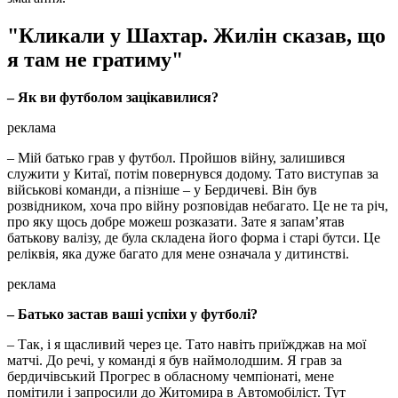
"Кликали у Шахтар. Жилін сказав, що
я там не гратиму"
– Як ви футболом зацікавилися?
реклама
– Мій батько грав у футбол. Пройшов війну, залишився
служити у Китаї, потім повернувся додому. Тато виступав за
військові команди, а пізніше – у Бердичеві. Він був
розвідником, хоча про війну розповідав небагато. Це не та річ,
про яку щось добре можеш розказати. Зате я запам’ятав
батькову валізу, де була складена його форма і старі бутси. Це
реліквія, яка дуже багато для мене означала у дитинстві.
реклама
– Батько застав ваші успіхи у футболі?
– Так, і я щасливий через це. Тато навіть приїжджав на мої
матчі. До речі, у команді я був наймолодшим. Я грав за
бердичівський Прогрес в обласному чемпіонаті, мене
помітили і запросили до Житомира в Автомобіліст. Тут