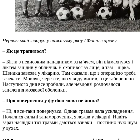
Чернявський ліворуч у нижньому ряду / Фото з архіву
– Як це трапилося?
– Бігли з невисоким нападником за м’ячем, він відмахнувся і
ліктем зацідив у обличчя. Я схопився за лице, а там – дірка.
Швидка завезла у лікарню. Там сказали, що з операцією треба
зачекати. Мовляв, через те, що я воду випив, а це заборонено.
Наступного дня все зробили, але невдовзі розпочалося
запалення мозкової оболонки.
– Про повернення у футбол мова не йшла?
– Ні, я все-таки повернувся. Однак травма дала ускладнення.
Почалися сильні запаморочення, я лежав у лікарні. Навіть
зараз наслідки тієї травми даються взнаки – постійно чую шум
у вухах.