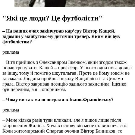
"Які це люди? Це футболісти"
– На ваших очах закінчував кар’єру Віктор Кащей,
відомий у майбутньому дитячий тренер. Яким він був
футболістом?
реклама
– Вітя прийшов з Олександром Іщенком, який згодом також
почав тренувати. Кащей – професор. У нього одна нога довша
за іншу, тому й помітно шкутильгав. Проте це йому зовсім не
заважало. Людина пройшла школу Вищої ліги і за Динамо
грала. Віктор закривав позицію заднього захисника, Іщенко
був переднім, а я – опорником.
– Чому ви так мало пограли в Івано-Франківську?
реклама
– Мене кілька разів туди кликали, але я пішов лише після
запрошення Жиліна. Хоча в основу він мене ставив нечасто.
Коли житомирський Спартак очолив Віктор Банников, то