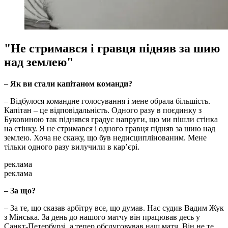
"Не стримався і гравця підняв за шию
над землею"
– Як ви стали капітаном команди?
– Відбулося командне голосування і мене обрала більшість.
Капітан – це відповідальність. Одного разу в поєдинку з
Буковиною так піднявся градус напруги, що ми пішли стінка
на стінку. Я не стримався і одного гравця підняв за шию над
землею. Хоча не скажу, що був недисциплінованим. Мене
тільки одного разу вилучили в кар’єрі.
реклама
реклама
– За що?
– За те, що сказав арбітру все, що думав. Нас судив Вадим Жук
з Мінська. За день до нашого матчу він працював десь у
Санкт-Петербурзі, а тепер обслуговував наш матч. Він не те,