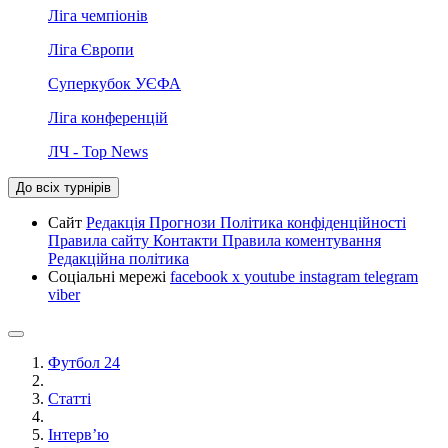
Ліга чемпіонів
Ліга Європи
Суперкубок УЄФА
Ліга конференцій
ЛЧ - Top News
До всіх турнірів
Сайт
Редакція
Прогнози
Політика конфіденційності
Правила сайту
Контакти
Правила коментування
Редакційна політика
Соціальні мережі
facebook
x
youtube
instagram
telegram
viber
Футбол 24
Статті
Інтерв’ю