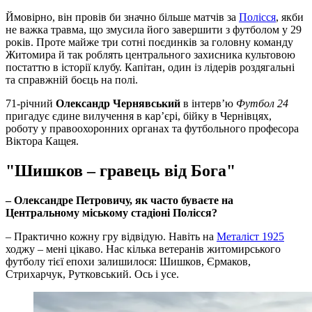
Ймовірно, він
провів би значно більше матчів за
Полісся
, якби
не важка травма, що змусила його завершити з футболом у 29
років. Проте майже три сотні поєдинків за головну команду
Житомира й так роблять центрального захисника культовою
постаттю в історії клубу. Капітан, один із лідерів роздягальні
та справжній боєць на полі.
71-річний
Олександр Чернявський
в інтерв’ю
Футбол 24
пригадує єдине вилучення в кар’єрі, бійку в Чернівцях,
роботу у правоохоронних органах та футбольного професора
Віктора Кащея.
"Шишков – гравець від Бога"
– Олександре Петровичу, як часто буваєте на
Центральному міському стадіоні Полісся?
– Практично кожну гру відвідую. Навіть на
Металіст 1925
ходжу – мені цікаво. Нас кілька ветеранів житомирського
футболу тієї епохи залишилося: Шишков, Єрмаков,
Стрихарчук, Рутковський. Ось і усе.