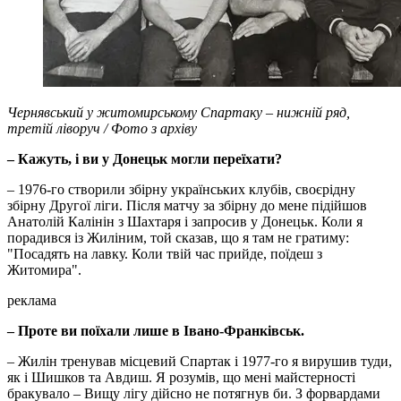
Чернявський у житомирському Спартаку – нижній ряд,
третій ліворуч / Фото з архіву
– Кажуть, і ви у Донецьк могли переїхати?
– 1976-го створили збірну українських клубів, своєрідну
збірну Другої ліги. Після матчу за збірну до мене підійшов
Анатолій Калінін з Шахтаря і запросив у Донецьк. Коли я
порадився із Жиліним, той сказав, що я там не гратиму:
"Посадять на лавку. Коли твій час прийде, поїдеш з
Житомира".
реклама
– Проте ви поїхали лише в Івано-Франківськ.
– Жилін тренував місцевий Спартак і 1977-го я вирушив туди,
як і Шишков та Авдиш. Я розумів, що мені майстерності
бракувало – Вищу лігу дійсно не потягнув би. З форвардами