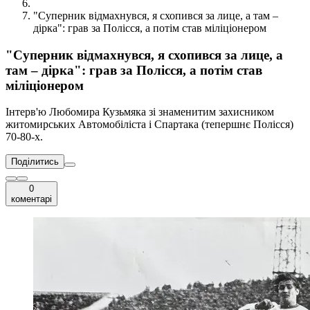
"Суперник відмахнувся, я схопився за лице, а там –
дірка": грав за Полісся, а потім став міліціонером
"Суперник відмахнувся, я схопився за лице, а
там – дірка": грав за Полісся, а потім став
міліціонером
Інтерв'ю Любомира Кузьмяка зі знаменитим захисником
житомирських Автомобіліста і Спартака (тепершнє Полісся)
70-80-х.
Поділитись
0
коментарі