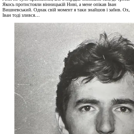
Якось протистояли вінницькій Ниві, а мене опікав Іван
Вишневський. Однак свій момент я таки знайшов і забив. Ох,
Іван тоді злився…