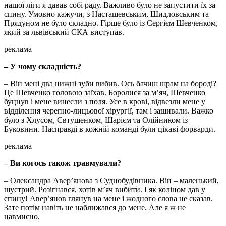
нашої ліги я давав собі раду. Важливо було не запустити їх за
спину. Умовно кажучи, з Насташевським, Шидловським та
Прядуном не було складно. Гірше було із Сергієм Шевченком,
який за львівський СКА виступав.
реклама
– У чому складність?
– Він мені два нижні зуби вибив. Ось бачиш шрам на бороді?
Це Шевченко головою заїхав. Боролися за м’яч, Шевченко
буцнув і мене винесли з поля. Усе в крові, відвезли мене у
відділення черепно-лицьової хірургії, там і зашивали. Важко
було з Хлусом, Євтушенком, Шарієм та Олійником із
Буковини. Насправді в кожній команді були цікаві форварди.
реклама
– Ви когось також травмували?
– Олександра Авер’янова з Суднобудівника. Він – маленький,
шустрий. Розігнався, хотів м’яч вибити. І як коліном дав у
спину! Авер’янов глянув на мене і жодного слова не сказав.
Зате потім навіть не наближався до мене. Але я ж не
навмисно.