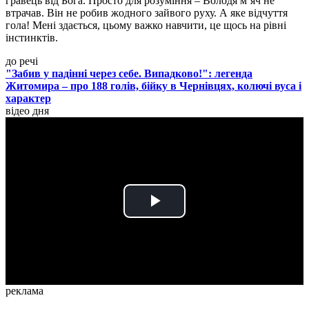
гравець від Бога. Просто для розуміння – Володя м’яч не
втрачав. Він не робив жодного зайвого руху. А яке відчуття
гола! Мені здається, цьому важко навчити, це щось на рівні
інстинктів.
до речі
"Забив у падінні через себе. Випадково!": легенда
Житомира – про 188 голів, бійку в Чернівцях, колючі вуса і
характер
відео дня
Play
Video
реклама