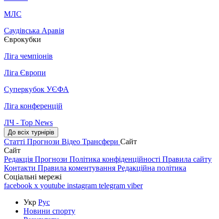
МЛС
Саудівська Аравія
Єврокубки
Ліга чемпіонів
Ліга Європи
Суперкубок УЄФА
Ліга конференцій
ЛЧ - Top News
До всіх турнірів
Статті
Прогнози
Відео
Трансфери
Сайт
Сайт
Редакція
Прогнози
Політика конфіденційності
Правила сайту
Контакти
Правила коментування
Редакційна політика
Соціальні мережі
facebook
x
youtube
instagram
telegram
viber
Укр
Рус
Новини спорту