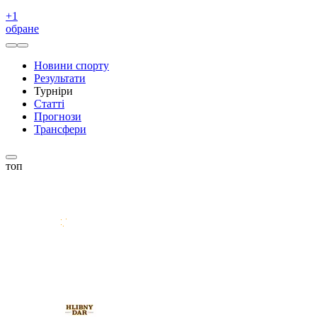
+
1
обране
Новини спорту
Результати
Турніри
Статті
Прогнози
Трансфери
топ