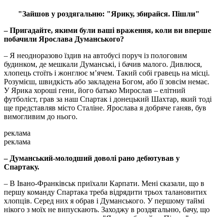
"Зайшов у роздягальню: "Ярику, збирайся. Пішли"
– Пригадайте, якими були ваші враження, коли ви вперше
побачили Ярослава Думанського?
– Я неодноразово їздив на автобусі поруч із пологовим
будинком, де мешкали Думанські, і бачив малого. Дивлюся,
хлопець стоїть і жонглює м’ячем. Такий собі гравець на місці.
Розумієш, швидкість або закладена Богом, або її зовсім немає.
У Ярика хороші гени, його батько Мирослав – елітний
футболіст, грав за наш Спартак і донецький Шахтар, який тоді
ще представляв місто Сталіне. Ярослава я добряче ганяв, був
вимогливим до нього.
реклама
реклама
– Думанський-молодший доволі рано дебютував у
Спартаку.
– В Івано-Франківськ приїхали Карпати. Мені сказали, що в
першу команду Спартака треба відрядити трьох талановитих
хлопців. Серед них я обрав і Думанського. У першому таймі
нікого з моїх не випускають. Заходжу в роздягальню, бачу, що