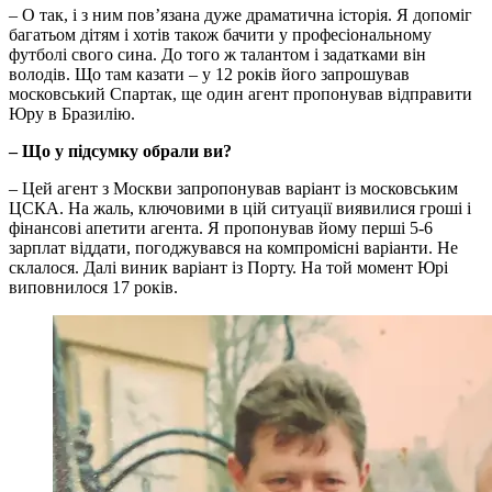
– О так, і з ним пов’язана дуже драматична історія. Я допоміг
багатьом дітям і хотів також бачити у професіональному
футболі свого сина. До того ж талантом і задатками він
володів. Що там казати – у 12 років його запрошував
московський Спартак, ще один агент пропонував відправити
Юру в Бразилію.
– Що у підсумку обрали ви?
– Цей агент з Москви запропонував варіант із московським
ЦСКА. На жаль, ключовими в цій ситуації виявилися гроші і
фінансові апетити агента. Я пропонував йому перші 5-6
зарплат віддати, погоджувався на компромісні варіанти. Не
склалося. Далі виник варіант із Порту. На той момент Юрі
виповнилося 17 років.