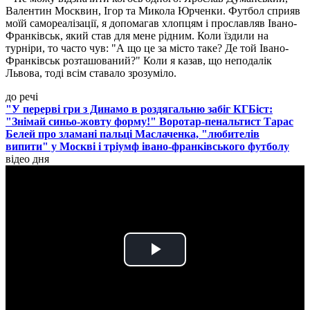
Валентин Москвин, Ігор та Микола Юрченки. Футбол сприяв
моїй самореалізації, я допомагав хлопцям і прославляв Івано-
Франківськ, який став для мене рідним. Коли їздили на
турніри, то часто чув: "А що це за місто таке? Де той Івано-
Франківськ розташований?" Коли я казав, що неподалік
Львова, тоді всім ставало зрозуміло.
до речі
"У перерві гри з Динамо в роздягальню забіг КГБіст:
"Знімай синьо-жовту форму!" Воротар-пенальтист Тарас
Белей про зламані пальці Маслаченка, "любителів
випити" у Москві і тріумф івано-франківського футболу
відео дня
Play
Video