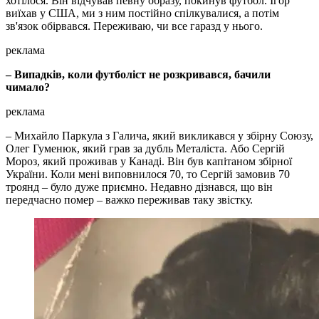
хотілося. Він відчував певну образу, покинув футбол. Ігор
виїхав у США, ми з ним постійно спілкувалися, а потім
зв'язок обірвався. Переживаю, чи все гаразд у нього.
реклама
– Випадків, коли футболіст не розкривався, бачили
чимало?
реклама
– Михайло Паркула з Галича, який викликався у збірну Союзу,
Олег Гуменюк, який грав за дубль Металіста. Або Сергій
Мороз, який проживав у Канаді. Він був капітаном збірної
України. Коли мені виповнилося 70, то Сергій замовив 70
троянд – було дуже приємно. Недавно дізнався, що він
передчасно помер – важко переживав таку звістку.