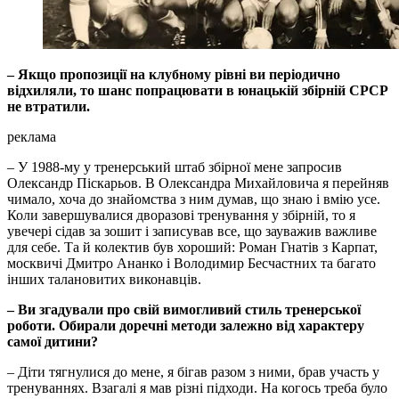
– Якщо пропозиції на клубному рівні ви періодично
відхиляли, то шанс попрацювати в юнацькій збірній СРСР
не втратили.
реклама
– У 1988-му у тренерський штаб збірної мене запросив
Олександр Піскарьов. В Олександра Михайловича я перейняв
чимало, хоча до знайомства з ним думав, що знаю і вмію усе.
Коли завершувалися дворазові тренування у збірній, то я
увечері сідав за зошит і записував все, що зауважив важливе
для себе. Та й колектив був хороший: Роман Гнатів з Карпат,
москвичі Дмитро Ананко і Володимир Бесчастних та багато
інших талановитих виконавців.
– Ви згадували про свій вимогливий стиль тренерської
роботи. Обирали доречні методи залежно від характеру
самої дитини?
– Діти тягнулися до мене, я бігав разом з ними, брав участь у
тренуваннях. Взагалі я мав різні підходи. На когось треба було