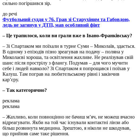
сильно погіршився зір.
до речі
Футбольний суддя у 76. Грав зі Старухіним та Габовдою,
ледь не загинув у ДТП, мав особливий фінт
– Це трапилося, коли ви грали вже в Івано-Франківську?
– Зі Спартаком ми поїхали в турне Суми – Миколаїв, здається.
В одному з епізодів пізно зреагував на подачу – поляна у
Миколаєві хороша, та освітлення жахливе. Не реалізував свій
шанс після прострілу з флангу. Подумав – для чого мучити
себе і людей навколо? Зі Спартаком я попрощався і поїхав у
Калуш. Там пограв на любительському рівні і закінчив
кар’єру.
– Так категорично?
реклама
реклама
– Жахливо, коли повноцінно не бачиш м’яч, не можеш вчасно
відреагувати. Якби на той час існували контактні лінзи або
більш розвинута медицина. Зрештою, я ніколи не шкодував,
що прийняв саме таке рішення.