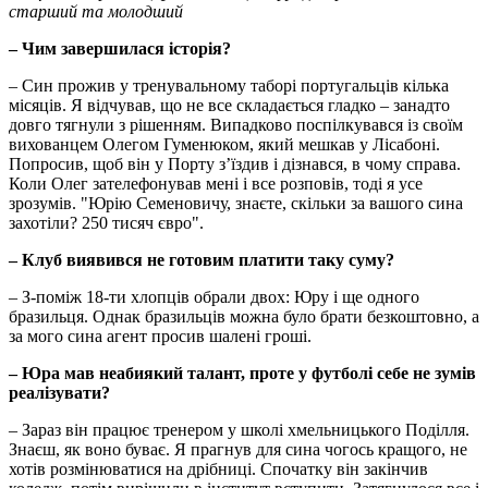
старший та молодший
– Чим завершилася історія?
– Син прожив у тренувальному таборі португальців кілька
місяців. Я відчував, що не все складається гладко – занадто
довго тягнули з рішенням. Випадково поспілкувався із своїм
вихованцем Олегом Гуменюком, який мешкав у Лісабоні.
Попросив, щоб він у Порту з’їздив і дізнався, в чому справа.
Коли Олег зателефонував мені і все розповів, тоді я усе
зрозумів. "Юрію Семеновичу, знаєте, скільки за вашого сина
захотіли? 250 тисяч євро".
– Клуб виявився не готовим платити таку суму?
– З-поміж 18-ти хлопців обрали двох: Юру і ще одного
бразильця. Однак бразильців можна було брати безкоштовно, а
за мого сина агент просив шалені гроші.
– Юра мав неабиякий талант, проте у футболі себе не зумів
реалізувати?
– Зараз він працює тренером у школі хмельницького Поділля.
Знаєш, як воно буває. Я прагнув для сина чогось кращого, не
хотів розмінюватися на дрібниці. Спочатку він закінчив