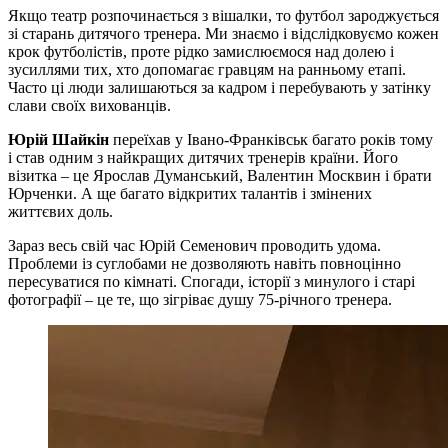
Якщо театр розпочинається з вішалки, то футбол зароджується
зі старань дитячого тренера. Ми знаємо і відслідковуємо кожен
крок футболістів, проте рідко замислюємося над долею і
зусиллями тих, хто допомагає гравцям на ранньому етапі.
Часто ці люди залишаються за кадром і перебувають у затінку
слави своїх вихованців.
Юрій Шайкін
переїхав у Івано-Франківськ багато років тому
і став одним з найкращих дитячих тренерів країни. Його
візитка – це Ярослав Думанський, Валентин Москвин і брати
Юрченки. А ще багато відкритих талантів і змінених
життєвих доль.
Зараз весь свій час Юрій Семенович проводить удома.
Проблеми із суглобами не дозволяють навіть повноцінно
пересуватися по кімнаті. Спогади, історії з минулого і старі
фотографії – це те, що зігріває душу 75-річного тренера.