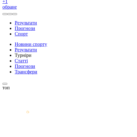
+
1
обране
Результати
Прогнози
Спорт
Новини спорту
Результати
Турніри
Статті
Прогнози
Трансфери
топ