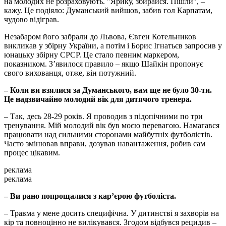
на молодих не розраховують. "Ярику, збирайся. Пішли", –
кажу. Це подіяло: Думанський вийшов, забив гол Карпатам,
чудово відіграв.
Незабаром його забрали до Львова, Євген Котельников
викликав у збірну України, а потім і Борис Ігнатьєв запросив у
юнацьку збірну СРСР. Це стало певним маркером,
показником. З’явилося правило – якщо Шайкін пропонує
свого вихованця, отже, він потужний.
– Коли ви взялися за Думанського, вам ще не було 30-ти.
Це надзвичайно молодий вік для дитячого тренера.
– Так, десь 28-29 років. Я проводив з підопічними по три
тренування. Мій молодий вік був моєю перевагою. Намагався
працювати над сильними сторонами майбутніх футболістів.
Часто змінював вправи, дозував навантаження, робив сам
процес цікавим.
реклама
реклама
– Ви рано попрощалися з кар’єрою футболіста.
– Травма у мене досить специфічна. У дитинстві я захворів на
кір та повноцінно не вилікувався. Згодом відбувся рецидив –