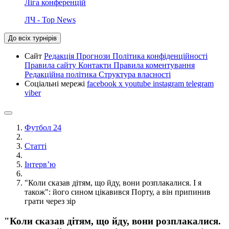
Ліга конференцій
ЛЧ - Top News
До всіх турнірів
Сайт
Редакція
Прогнози
Політика конфіденційності
Правила сайту
Контакти
Правила коментування
Редакційна політика
Структура власності
Соціальні мережі
facebook
x
youtube
instagram
telegram
viber
Футбол 24
Статті
Інтерв’ю
"Коли сказав дітям, що йду, вони розплакалися. І я
також": його сином цікавився Порту, а він припинив
грати через зір
"Коли сказав дітям, що йду, вони розплакалися.