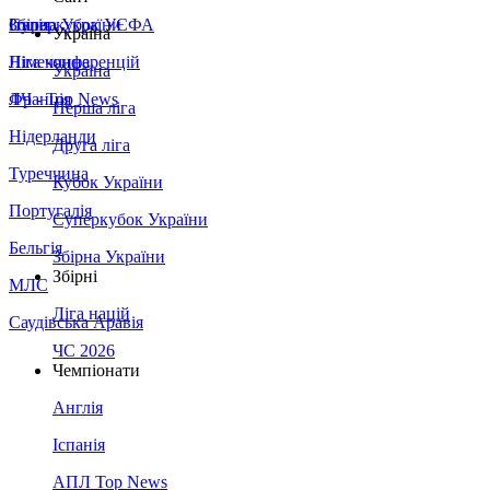
Збірна України
Італія
Суперкубок УЄФА
Україна
Німеччина
Ліга конференцій
Україна
Франція
ЛЧ - Top News
Перша ліга
Нідерланди
Друга ліга
Туреччина
Кубок України
Португалія
Суперкубок України
Бельгія
Збірна України
Збірні
МЛС
Ліга націй
Саудівська Аравія
ЧС 2026
Чемпіонати
Англія
Іспанія
АПЛ Top News