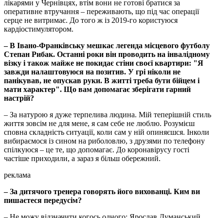
лікарями у Чернівцях, втім вони не готові братися за
оперативне втручання – переживають, що під час операції
серце не витримає. До того ж із 2019-го користуюся
кардіостимулятором.
– В Івано-Франківську мешкає легенда місцевого футболу
Степан Рибак. Останні роки він проводить на інвалідному
візку і також майже не покидає стіни своєї квартири: "Я
завжди налаштовуюся на позитив. У грі ніколи не
панікував, не опускав руки. В житті треба бути бійцем і
мати характер". Що вам допомагає зберігати гарний
настрій?
– За натурою я дуже терпелива людина. Мій теперішній стиль
життя зовсім не для мене, я сам себе не люблю. Розумієш
сповна складність ситуації, коли сам у ній опиняєшся. Інколи
вибираємося із сином на риболовлю, з друзями по телефону
спілкуюся – це те, що допомагає. До коронавірусу гості
частіше приходили, а зараз я більш обережний.
реклама
– За дитячого тренера говорять його вихованці. Ким ви
пишаєтеся передусім?
– Не можу відзначити когось одного: Ярослав Думанський,