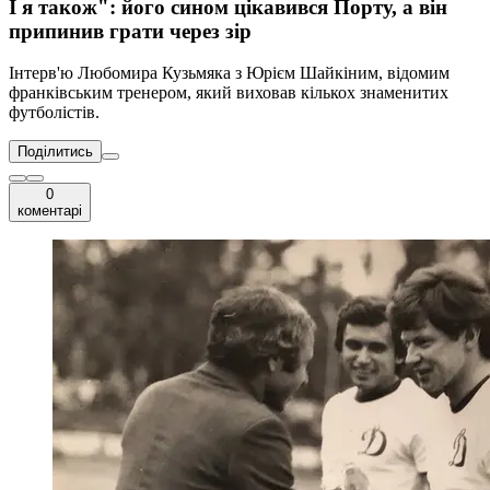
І я також": його сином цікавився Порту, а він
припинив грати через зір
Інтерв'ю Любомира Кузьмяка з Юрієм Шайкіним, відомим
франківським тренером, який виховав кількох знаменитих
футболістів.
Поділитись
0
коментарі