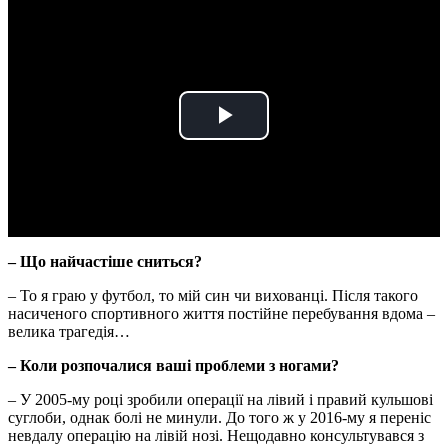
Play
Video
– Що найчастіше сниться?
– То я граю у футбол, то мій син чи вихованці. Після такого
насиченого спортивного життя постійне перебування вдома –
велика трагедія…
– Коли розпочалися ваші проблеми з ногами?
– У 2005-му році зробили операції на лівий і правий кульшові
суглоби, однак болі не минули. До того ж у 2016-му я переніс
невдалу операцію на лівій нозі. Нещодавно консультувався з