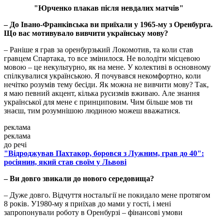
"Юрченко плакав після невдалих матчів"
– До Івано-Франківська ви приїхали у 1965-му з Оренбурга.
Що вас мотивувало вивчити українську мову?
– Раніше я грав за оренбурзький Локомотив, та коли став
гравцем Спартака, то все змінилося. Не володіти місцевою
мовою – це некультурно, як на мене. У колективі в основному
спілкувалися українською. Я почувався некомфортно, коли
нечітко розумів тему бесіди. Як можна не вивчити мову? Так,
я маю певний акцент, кілька русизмів вживаю. Але знання
української для мене є принциповим. Чим більше мов ти
знаєш, тим розумнішою людиною можеш вважатися.
реклама
реклама
до речі
"Відроджував Пахтакор, боровся з Лужним, грав до 40":
росіянин, який став своїм у Львові
– Ви довго звикали до нового середовища?
– Дуже довго. Відчуття ностальгії не покидало мене протягом
8 років. У1980-му я приїхав до мами у гості, і мені
запропонували роботу в Оренбурзі – фінансові умови