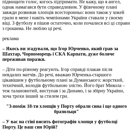
підвищити голос, когось підтримати. Не кажу, що я ангел,
однак намагався бути справедливим. У фізичному плані
завжди розвивав хлопців всесторонньо: вони також у хокей
грали в мене і навіть чемпіонами України ставали у своєму
віці. З футболу я пішов остаточно, коли почалися всі ці справи
з грошима. Не люблю ці речі.
реклама
– Якось ви згадували, що Ігор Юрченко, який грав за
Шахтар, Чорноморець і СКА Карпати, дуже боляче
переживав поразки.
– Діти по-різному реагують. Ігор справді плакав після
невдалих матчів. До речі, вважаю Юрченка-старшого
цікавішим у футбольному плані за Думанського: жорсткий,
технічний, володів футбольною злістю. Його брат Микола –
теж талановитий, виступав і за Динамо, і за збірну України,
хоча трохи інший за стилем гри.
"З-поміж 18-ти хлопців у Порту обрали сина і ще одного
бразильця"
– У вас на стіні висить фотографія хлопця у футболці
Порту. Це ваш син Юрій?