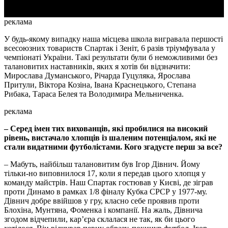
реклама
У будь-якому випадку наша місцева школа вигравала першості
всесоюзних товариств Спартак і Зеніт, 6 разів тріумфувала у
чемпіонаті України. Такі результати були б неможливими без
талановитих наставників, яких я хотів би відзначити:
Мирослава Думанського, Річарда Гуцуляка, Ярослава
Притули, Віктора Козіна, Івана Краснецького, Степана
Рибака, Тараса Белея та Володимира Мельниченка.
реклама
– Серед імен тих вихованців, які пробилися на високий
рівень, вистачало хлопців із шаленим потенціалом, які не
стали видатними футболістами. Кого згадуєте перш за все?
– Мабуть, найбільш талановитим був Ігор Дівнич. Йому
тільки-но виповнилося 17, коли я передав цього хлопця у
команду майстрів. Наш Спартак гостював у Києві, де зіграв
проти Динамо в рамках 1/8 фіналу Кубка СРСР у 1977-му.
Дівнич добре ввійшов у гру, класно себе проявив проти
Блохіна, Мунтяна, Фоменка і компанії. На жаль, Дівнича
згодом відчепили, кар’єра склалася не так, як би цього