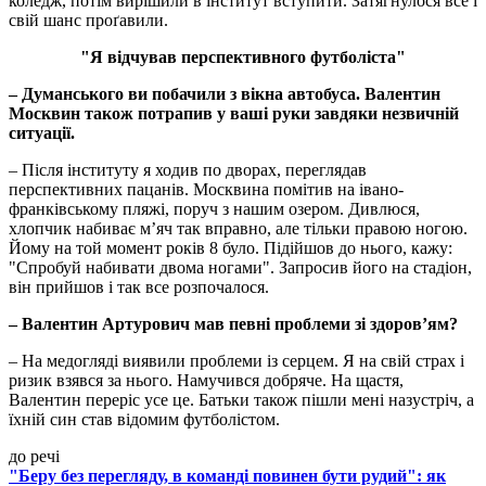
коледж, потім вирішили в інститут вступити. Затягнулося все і
свій шанс проґавили.
"Я відчував перспективного футболіста"
– Думанського ви побачили з вікна автобуса. Валентин
Москвин також потрапив у ваші руки завдяки незвичній
ситуації.
– Після інституту я ходив по дворах, переглядав
перспективних пацанів. Москвина помітив на івано-
франківському пляжі, поруч з нашим озером. Дивлюся,
хлопчик набиває м’яч так вправно, але тільки правою ногою.
Йому на той момент років 8 було. Підійшов до нього, кажу:
"Спробуй набивати двома ногами". Запросив його на стадіон,
він прийшов і так все розпочалося.
– Валентин Артурович мав певні проблеми зі здоров’ям?
– На медогляді виявили проблеми із серцем. Я на свій страх і
ризик взявся за нього. Намучився добряче. На щастя,
Валентин переріс усе це. Батьки також пішли мені назустріч, а
їхній син став відомим футболістом.
до речі
"Беру без перегляду, в команді повинен бути рудий": як