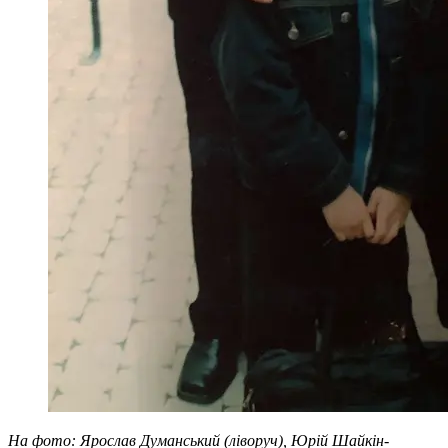
На фото: Ярослав Думанський (ліворуч), Юрій Шайкін-