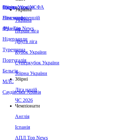
Збірна України
Італія
Суперкубок УЄФА
Україна
Німеччина
Ліга конференцій
Україна
Франція
ЛЧ - Top News
Перша ліга
Нідерланди
Друга ліга
Туреччина
Кубок України
Португалія
Суперкубок України
Бельгія
Збірна України
Збірні
МЛС
Ліга націй
Саудівська Аравія
ЧС 2026
Чемпіонати
Англія
Іспанія
АПЛ Top News