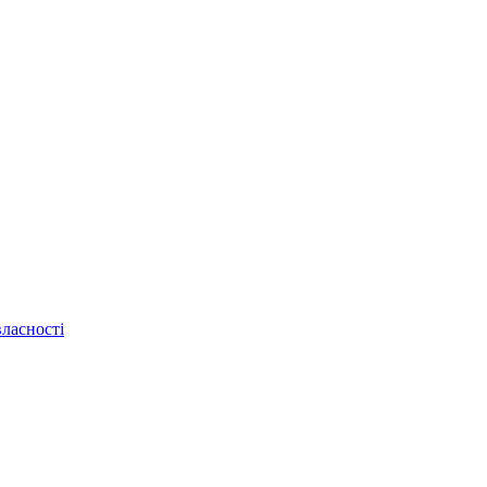
ласності