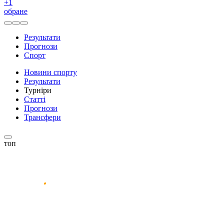
+
1
обране
Результати
Прогнози
Спорт
Новини спорту
Результати
Турніри
Статті
Прогнози
Трансфери
топ