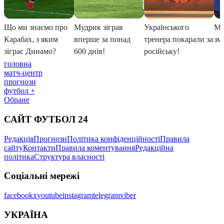
головна
матч-центр
прогнози
футбол +
Обране
САЙТ ФУТБОЛ 24
Редакція
Прогнози
Політика конфіденційності
Правила
сайту
Контакти
Правила коментування
Редакційна
політика
Структура власності
Соціальні мережі
facebook
x
youtube
instagram
telegram
viber
УКРАЇНА