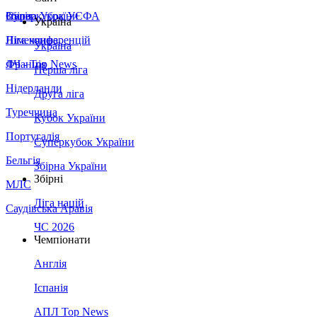
Збірна України
Італія
Суперкубок УЄФА
Україна
Німеччина
Ліга конференцій
Україна
Франція
ЛЧ - Top News
Перша ліга
Нідерланди
Друга ліга
Туреччина
Кубок України
Португалія
Суперкубок України
Бельгія
Збірна України
Збірні
МЛС
Ліга націй
Саудівська Аравія
ЧС 2026
Чемпіонати
Англія
Іспанія
АПЛ Top News