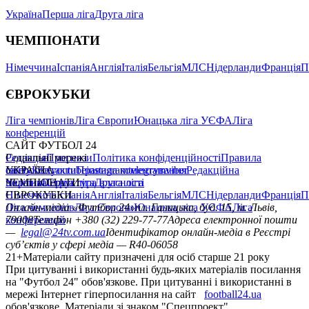
Україна
Перша ліга
Друга ліга
ЧЕМПІОНАТИ
Німеччина
Іспанія
Англія
Італія
Бельгія
МЛС
Нідерланди
Франція
П
ЄВРОКУБКИ
Ліга чемпіонів
Ліга Європи
Юнацька ліга УЄФА
Ліга
конференцій
САЙТ ФУТБОЛ 24
Редакція
Соціальні мережі
Прогнози
Політика конфіденційності
Правила
сайту
facebook
УКРАЇНА
Контакти
x
youtube
Правила коментування
instagram
telegram
viber
Редакційна
політика
Україна
ЧЕМПІОНАТИ
Перша ліга
Структура власності
Друга ліга
Німеччина
ЄВРОКУБКИ
Іспанія
Англія
Італія
Бельгія
МЛС
Нідерланди
Франція
П
Ліга чемпіонів
Онлайн-медіа «Футбол 24»
Ліга Європи
Юнацька ліга УЄФА
пл. Галицька, буд. 15, м. Львів,
Ліга
конференцій
79008
Телефон +380 (32) 229-77-77
Адреса електронної пошти
—
legal@24tv.com.ua
Ідентифікатор онлайн-медіа в Реєстрі
суб’єктів у сфері медіа — R40-06058
21+
Матеріали сайту призначені для осіб старше 21 року
При цитуванні і використанні будь-яких матеріалів посилання
на "Футбол 24" обов'язкове. При цитуванні і використанні в
мережі Інтернет гіперпосилання на сайт
football24.ua
обов'язкове. Матеріали зі знаком "Спецпроект",