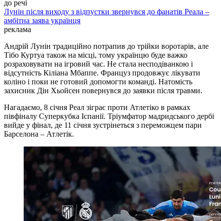
до речі
Лунін після виходу з відпустки звернувся до фанатів Реала –
амбітна заява українця
реклама
Андрій Лунін традиційно потрапив до трійки воротарів, але
Тібо Куртуа також на місці, тому українцю буде важко
розраховувати на ігровий час. Не стала несподіванкою і
відсутність Кіліана Мбаппе. Француз продовжує лікувати
коліно і поки не готовий допомогти команді. Натомість
захисник Дін Хьойсен повернувся до заявки після травми.
Нагадаємо, 8 січня Реал зіграє проти Атлетіко в рамках
півфіналу Суперкубка Іспанії. Тріумфатор мадридського дербі
вийде у фінал, де 11 січня зустрінеться з переможцем пари
Барселона – Атлетік.