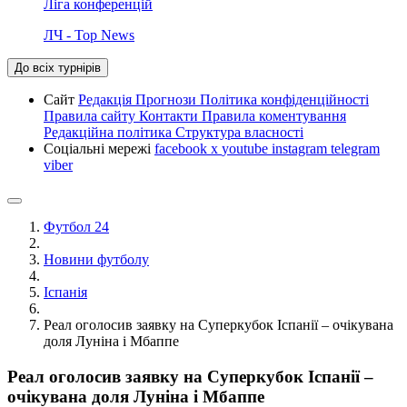
Ліга конференцій
ЛЧ - Top News
До всіх турнірів
Сайт
Редакція
Прогнози
Політика конфіденційності
Правила сайту
Контакти
Правила коментування
Редакційна політика
Структура власності
Соціальні мережі
facebook
x
youtube
instagram
telegram
viber
Футбол 24
Новини футболу
Іспанія
Реал оголосив заявку на Суперкубок Іспанії – очікувана
доля Луніна і Мбаппе
Реал оголосив заявку на Суперкубок Іспанії –
очікувана доля Луніна і Мбаппе