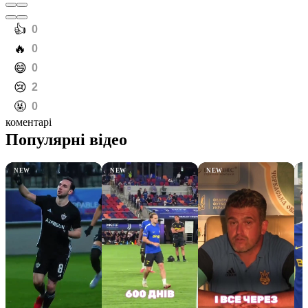
️👍
0
️🔥
0
️😄
0
️😢
2
️🤬
0
коментарі