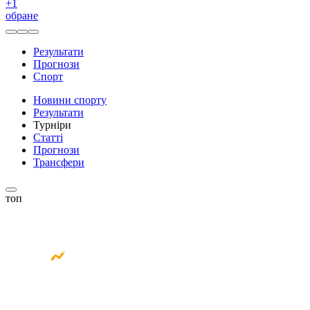
+
1
обране
Результати
Прогнози
Спорт
Новини спорту
Результати
Турніри
Статті
Прогнози
Трансфери
топ