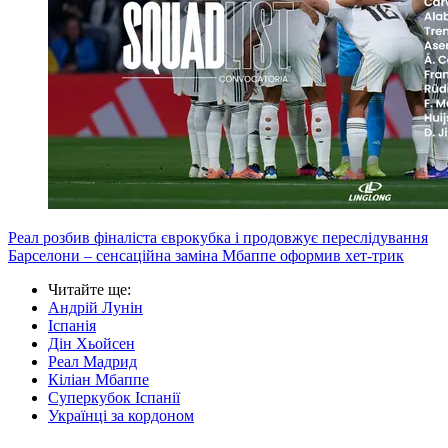
Реал розбив фіналіста єврокубка і продовжує переслідування
Барселони – сенсаційна заміна Мбаппе оформив хет-трик
Читайте ще
:
Андрій Лунін
Іспанія
Дін Хьойсен
Реал Мадрид
Кіліан Мбаппе
Суперкубок Іспанії
Українці за кордоном