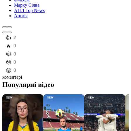
Марку Сілва
АПЛ Top News
Англія
️👍
2
️🔥
0
️😄
0
️😢
0
️🤬
0
коментарі