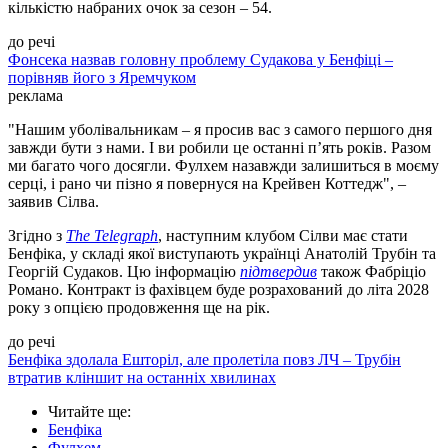
кількістю набраних очок за сезон – 54.
до речі
Фонсека назвав головну проблему Судакова у Бенфіці –
порівняв його з Яремчуком
реклама
"Нашим уболівальникам – я просив вас з самого першого дня
завжди бути з нами. І ви робили це останні п’ять років. Разом
ми багато чого досягли. Фулхем назавжди залишиться в моєму
серці, і рано чи пізно я повернуся на Крейвен Коттедж", –
заявив Сілва.
Згідно з
The Telegraph
, наступним клубом Сілви має стати
Бенфіка, у складі якої виступають українці Анатолій Трубін та
Георгій Судаков. Цю інформацію
підтвердив
також Фабріціо
Романо. Контракт із фахівцем буде розрахований до літа 2028
року з опцією продовження ще на рік.
до речі
Бенфіка здолала Ешторіл, але пролетіла повз ЛЧ – Трубін
втратив кліншит на останніх хвилинах
Читайте ще
:
Бенфіка
Фулхем