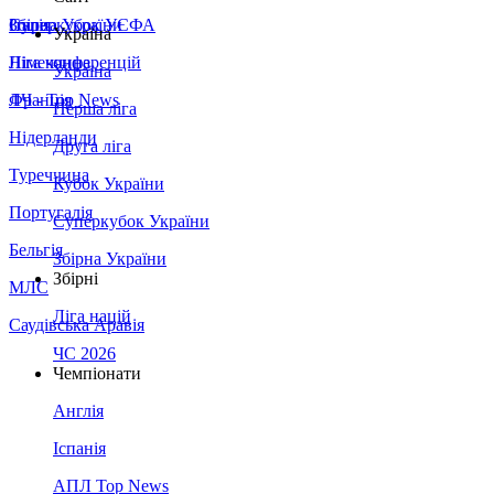
Збірна України
Італія
Суперкубок УЄФА
Україна
Німеччина
Ліга конференцій
Україна
Франція
ЛЧ - Top News
Перша ліга
Нідерланди
Друга ліга
Туреччина
Кубок України
Португалія
Суперкубок України
Бельгія
Збірна України
Збірні
МЛС
Ліга націй
Саудівська Аравія
ЧС 2026
Чемпіонати
Англія
Іспанія
АПЛ Top News