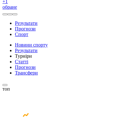
+
1
обране
Результати
Прогнози
Спорт
Новини спорту
Результати
Турніри
Статті
Прогнози
Трансфери
топ