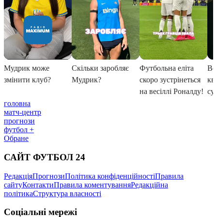
головна
матч-центр
прогнози
футбол +
Обране
САЙТ ФУТБОЛ 24
Редакція
Прогнози
Політика конфіденційності
Правила
сайту
Контакти
Правила коментування
Редакційна
політика
Структура власності
Соціальні мережі