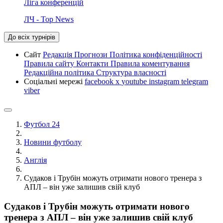
Ліга конференцій
ЛЧ - Top News
До всіх турнірів
Сайт
Редакція
Прогнози
Політика конфіденційності
Правила сайту
Контакти
Правила коментування
Редакційна політика
Структура власності
Соціальні мережі
facebook
x
youtube
instagram
telegram
viber
Футбол 24
Новини футболу
Англія
Судаков і Трубін можуть отримати нового тренера з
АПЛ – він уже залишив свій клуб
Судаков і Трубін можуть отримати нового
тренера з АПЛ – він уже залишив свій клуб