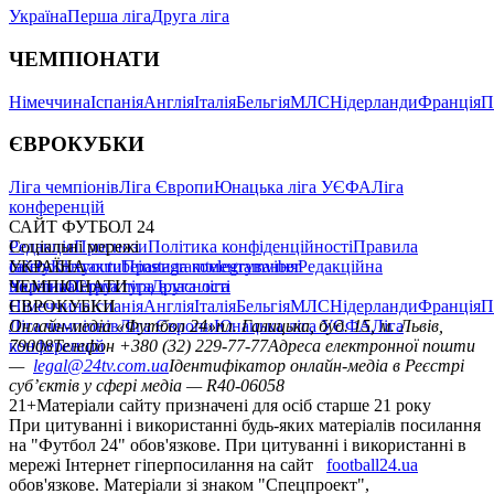
Україна
Перша ліга
Друга ліга
ЧЕМПІОНАТИ
Німеччина
Іспанія
Англія
Італія
Бельгія
МЛС
Нідерланди
Франція
П
ЄВРОКУБКИ
Ліга чемпіонів
Ліга Європи
Юнацька ліга УЄФА
Ліга
конференцій
САЙТ ФУТБОЛ 24
Редакція
Соціальні мережі
Прогнози
Політика конфіденційності
Правила
сайту
facebook
УКРАЇНА
Контакти
x
youtube
Правила коментування
instagram
telegram
viber
Редакційна
політика
Україна
ЧЕМПІОНАТИ
Перша ліга
Структура власності
Друга ліга
Німеччина
ЄВРОКУБКИ
Іспанія
Англія
Італія
Бельгія
МЛС
Нідерланди
Франція
П
Ліга чемпіонів
Онлайн-медіа «Футбол 24»
Ліга Європи
Юнацька ліга УЄФА
пл. Галицька, буд. 15, м. Львів,
Ліга
конференцій
79008
Телефон +380 (32) 229-77-77
Адреса електронної пошти
—
legal@24tv.com.ua
Ідентифікатор онлайн-медіа в Реєстрі
суб’єктів у сфері медіа — R40-06058
21+
Матеріали сайту призначені для осіб старше 21 року
При цитуванні і використанні будь-яких матеріалів посилання
на "Футбол 24" обов'язкове. При цитуванні і використанні в
мережі Інтернет гіперпосилання на сайт
football24.ua
обов'язкове. Матеріали зі знаком "Спецпроект",