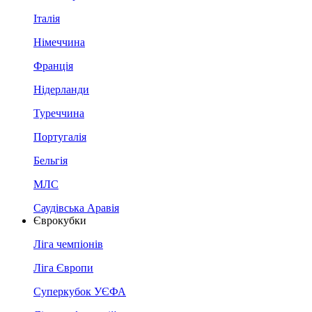
Італія
Німеччина
Франція
Нідерланди
Туреччина
Португалія
Бельгія
МЛС
Саудівська Аравія
Єврокубки
Ліга чемпіонів
Ліга Європи
Суперкубок УЄФА