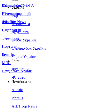
Збірна України
Італія
Суперкубок УЄФА
Україна
Німеччина
Ліга конференцій
Україна
Франція
ЛЧ - Top News
Перша ліга
Нідерланди
Друга ліга
Туреччина
Кубок України
Португалія
Суперкубок України
Бельгія
Збірна України
Збірні
МЛС
Ліга націй
Саудівська Аравія
ЧС 2026
Чемпіонати
Англія
Іспанія
АПЛ Top News