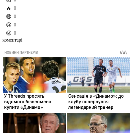
️👍
️🔥
0
️😄
0
️😢
0
️🤬
0
коментарі