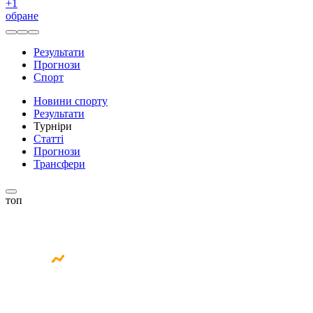
+
1
обране
Результати
Прогнози
Спорт
Новини спорту
Результати
Турніри
Статті
Прогнози
Трансфери
топ