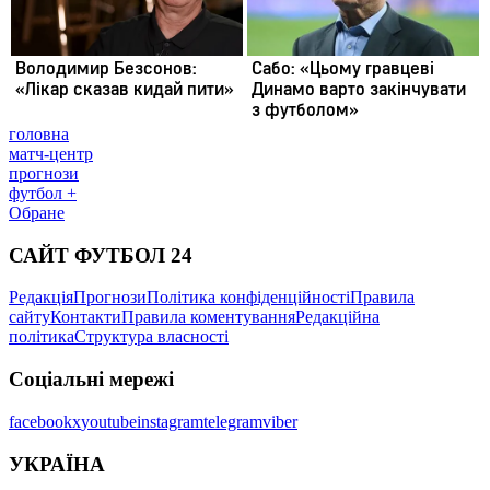
головна
матч-центр
прогнози
футбол +
Обране
САЙТ ФУТБОЛ 24
Редакція
Прогнози
Політика конфіденційності
Правила
сайту
Контакти
Правила коментування
Редакційна
політика
Структура власності
Соціальні мережі
facebook
x
youtube
instagram
telegram
viber
УКРАЇНА