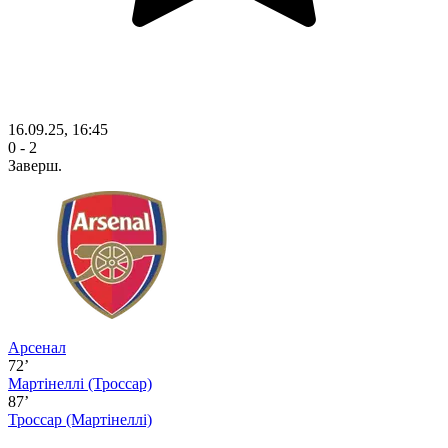
16.09.25, 16:45
0 - 2
Заверш.
Арсенал
72’
Мартінеллі
(Троссар)
87’
Троссар
(Мартінеллі)