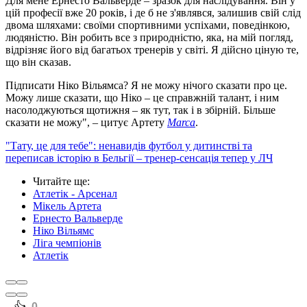
Для мене Ернесто Вальверде – зразок для наслідування. Він у
цій професії вже 20 років, і де б не з'являвся, залишив свій слід
двома шляхами: своїми спортивними успіхами, поведінкою,
людяністю. Він робить все з природністю, яка, на мій погляд,
відрізняє його від багатьох тренерів у світі. Я дійсно ціную те,
що він сказав.
Підписати Ніко Вільямса? Я не можу нічого сказати про це.
Можу лише сказати, що Ніко – це справжній талант, і ним
насолоджуються щотижня – як тут, так і в збірній. Більше
сказати не можу", – цитує Артету
Marca
.
"Тату, це для тебе": ненавидів футбол у дитинстві та
переписав історію в Бельгії – тренер-сенсація тепер у ЛЧ
Читайте ще
:
Атлетік - Арсенал
Мікель Артета
Ернесто Вальверде
Ніко Вільямс
Ліга чемпіонів
Атлетік
0