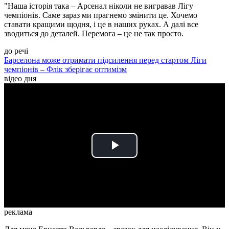
"Наша історія така – Арсенал ніколи не вигравав Лігу
чемпіонів. Саме зараз ми прагнемо змінити це. Хочемо
ставати кращими щодня, і це в наших руках. А далі все
зводиться до деталей. Перемога – це не так просто.
до речі
Барселона може отримати підсилення перед стартом Ліги
чемпіонів – Флік зберігає оптимізм
відео дня
Play
Video
реклама