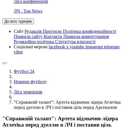
Ліга конференцій
ЛЧ - Top News
До всіх турнірів
Сайт
Редакція
Прогнози
Політика конфіденційності
Правила сайту
Контакти
Правила коментування
Редакційна політика
Структура власності
Соціальні мережі
facebook
x
youtube
instagram
telegram
viber
Футбол 24
Новини футболу
Ліга чемпіонів
"Справжній талант": Артета відзначив лідера Атлетіка
перед дуеллю в ЛЧ і поставив ціль перед Арсеналом
"Справжній талант": Артета відзначив лідера
Атлетіка перед дуеллю в ЛЧ і поставив ціль