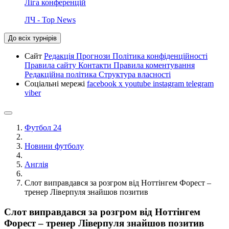
Ліга конференцій
ЛЧ - Top News
До всіх турнірів
Сайт
Редакція
Прогнози
Політика конфіденційності
Правила сайту
Контакти
Правила коментування
Редакційна політика
Структура власності
Соціальні мережі
facebook
x
youtube
instagram
telegram
viber
Футбол 24
Новини футболу
Англія
Слот виправдався за розгром від Ноттінгем Форест –
тренер Ліверпуля знайшов позитив
Слот виправдався за розгром від Ноттінгем
Форест – тренер Ліверпуля знайшов позитив