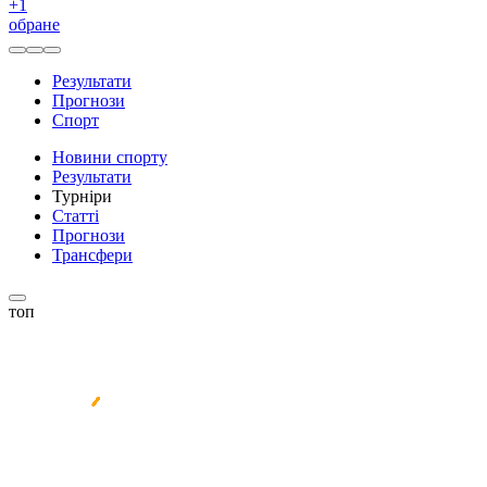
+
1
обране
Результати
Прогнози
Спорт
Новини спорту
Результати
Турніри
Статті
Прогнози
Трансфери
топ