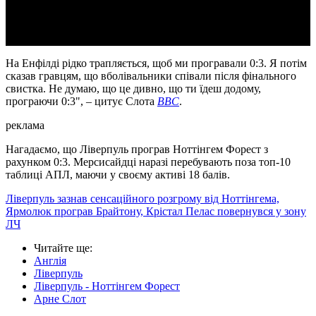
Video
На Енфілді рідко трапляється, щоб ми програвали 0:3. Я потім
сказав гравцям, що вболівальники співали після фінального
свистка. Не думаю, що це дивно, що ти їдеш додому,
програючи 0:3", – цитує Слота
BBC
.
реклама
Нагадаємо, що Ліверпуль програв Ноттінгем Форест з
рахунком 0:3. Мерсисайдці наразі перебувають поза топ-10
таблиці АПЛ, маючи у своєму активі 18 балів.
Ліверпуль зазнав сенсаційного розгрому від Ноттінгема,
Ярмолюк програв Брайтону, Крістал Пелас повернувся у зону
ЛЧ
Читайте ще
:
Англія
Ліверпуль
Ліверпуль - Ноттінгем Форест
Арне Слот