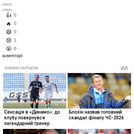
️👍
0
️🔥
0
️😄
0
️😢
1
️🤬
0
коментарі