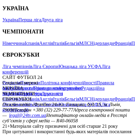
УКРАЇНА
Україна
Перша ліга
Друга ліга
ЧЕМПІОНАТИ
Німеччина
Іспанія
Англія
Італія
Бельгія
МЛС
Нідерланди
Франція
П
ЄВРОКУБКИ
Ліга чемпіонів
Ліга Європи
Юнацька ліга УЄФА
Ліга
конференцій
САЙТ ФУТБОЛ 24
Редакція
Соціальні мережі
Прогнози
Політика конфіденційності
Правила
сайту
facebook
УКРАЇНА
Контакти
x
youtube
Правила коментування
instagram
telegram
viber
Редакційна
політика
Україна
ЧЕМПІОНАТИ
Перша ліга
Структура власності
Друга ліга
Німеччина
ЄВРОКУБКИ
Іспанія
Англія
Італія
Бельгія
МЛС
Нідерланди
Франція
П
Ліга чемпіонів
Онлайн-медіа «Футбол 24»
Ліга Європи
Юнацька ліга УЄФА
пл. Галицька, буд. 15, м. Львів,
Ліга
конференцій
79008
Телефон +380 (32) 229-77-77
Адреса електронної пошти
—
legal@24tv.com.ua
Ідентифікатор онлайн-медіа в Реєстрі
суб’єктів у сфері медіа — R40-06058
21+
Матеріали сайту призначені для осіб старше 21 року
При цитуванні і використанні будь-яких матеріалів посилання