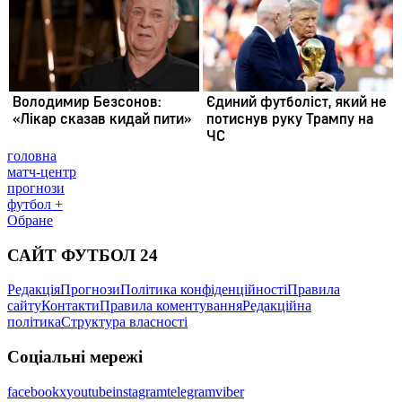
головна
матч-центр
прогнози
футбол +
Обране
САЙТ ФУТБОЛ 24
Редакція
Прогнози
Політика конфіденційності
Правила
сайту
Контакти
Правила коментування
Редакційна
політика
Структура власності
Соціальні мережі
facebook
x
youtube
instagram
telegram
viber