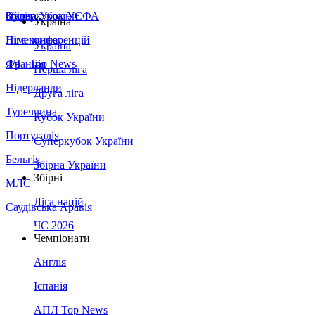
Збірна України
Італія
Суперкубок УЄФА
Україна
Німеччина
Ліга конференцій
Україна
Франція
ЛЧ - Top News
Перша ліга
Нідерланди
Друга ліга
Туреччина
Кубок України
Португалія
Суперкубок України
Бельгія
Збірна України
Збірні
МЛС
Ліга націй
Саудівська Аравія
ЧС 2026
Чемпіонати
Англія
Іспанія
АПЛ Top News