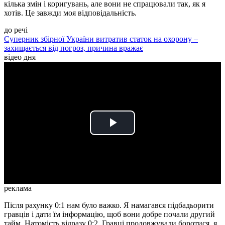
кілька змін і коригувань, але вони не спрацювали так, як я
хотів. Це завжди моя відповідальність.
до речі
Суперник збірної України витратив статок на охорону –
захищається від погроз, причина вражає
відео дня
Play
Video
реклама
Після рахунку 0:1 нам було важко. Я намагався підбадьорити
гравців і дати їм інформацію, щоб вони добре почали другий
тайм. Натомість відразу 0:2. Гравці продовжували боротися, я