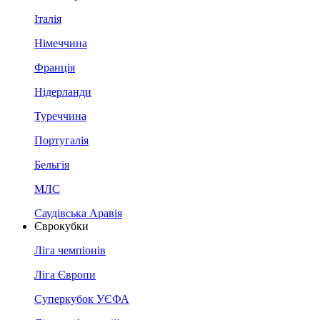
Італія
Німеччина
Франція
Нідерланди
Туреччина
Португалія
Бельгія
МЛС
Саудівська Аравія
Єврокубки
Ліга чемпіонів
Ліга Європи
Суперкубок УЄФА