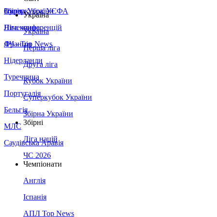
Збірна України
Італія
Суперкубок УЄФА
Україна
Німеччина
Ліга конференцій
Україна
Франція
ЛЧ - Top News
Перша ліга
Нідерланди
Друга ліга
Туреччина
Кубок України
Португалія
Суперкубок України
Бельгія
Збірна України
Збірні
МЛС
Ліга націй
Саудівська Аравія
ЧС 2026
Чемпіонати
Англія
Іспанія
АПЛ Top News