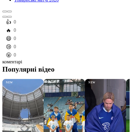
️👍
0
️🔥
0
️😄
0
️😢
0
️🤬
0
коментарі