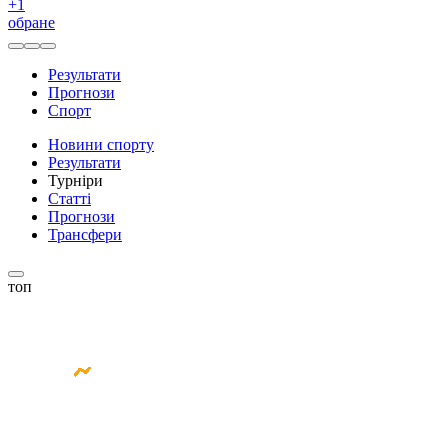
+
1
обране
Результати
Прогнози
Спорт
Новини спорту
Результати
Турніри
Статті
Прогнози
Трансфери
топ