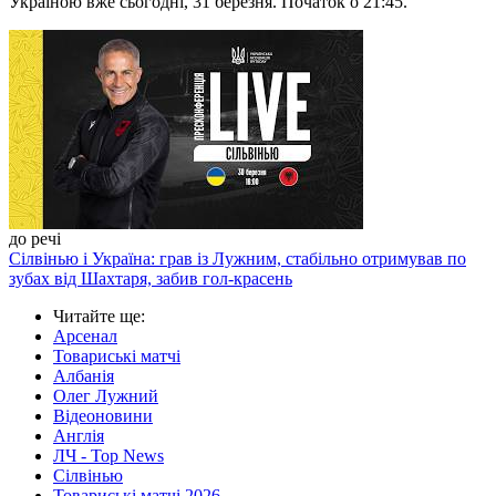
Україною вже сьогодні, 31 березня. Початок о 21:45.
до речі
Сілвінью і Україна: грав із Лужним, стабільно отримував по
зубах від Шахтаря, забив гол-красень
Читайте ще
:
Арсенал
Товариські матчі
Албанія
Олег Лужний
Відеоновини
Англія
ЛЧ - Top News
Сілвінью
Товариські матчі 2026