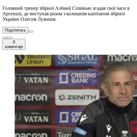
Головний тренер збірної Албанії Сілвінью згадав свої часи в
Арсеналі, де виступав разом з колишнім капітаном збірної
України Олегом Лужним.
Поділитись
0
коментарі