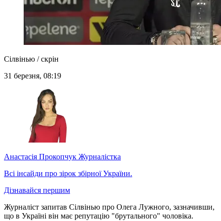
Сілвінью / скрін
31 березня, 08:19
Анастасія Прокопчук
Журналістка
Всі інсайди про зірок збірної України.
Дізнавайся першим
Журналіст запитав Сілвінью про Олега Лужного, зазначивши,
що в Україні він має репутацію "брутального" чоловіка.