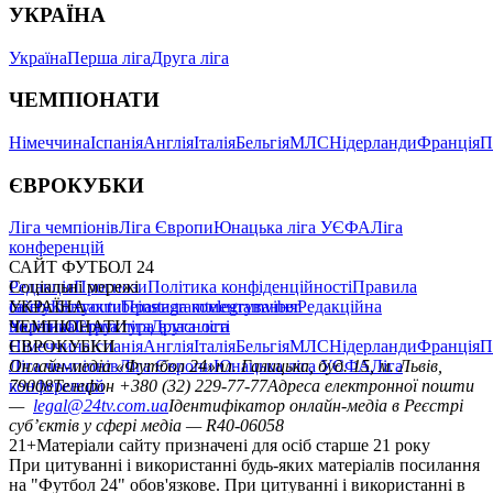
УКРАЇНА
Україна
Перша ліга
Друга ліга
ЧЕМПІОНАТИ
Німеччина
Іспанія
Англія
Італія
Бельгія
МЛС
Нідерланди
Франція
П
ЄВРОКУБКИ
Ліга чемпіонів
Ліга Європи
Юнацька ліга УЄФА
Ліга
конференцій
САЙТ ФУТБОЛ 24
Редакція
Соціальні мережі
Прогнози
Політика конфіденційності
Правила
сайту
facebook
УКРАЇНА
Контакти
x
youtube
Правила коментування
instagram
telegram
viber
Редакційна
політика
Україна
ЧЕМПІОНАТИ
Перша ліга
Структура власності
Друга ліга
Німеччина
ЄВРОКУБКИ
Іспанія
Англія
Італія
Бельгія
МЛС
Нідерланди
Франція
П
Ліга чемпіонів
Онлайн-медіа «Футбол 24»
Ліга Європи
Юнацька ліга УЄФА
пл. Галицька, буд. 15, м. Львів,
Ліга
конференцій
79008
Телефон +380 (32) 229-77-77
Адреса електронної пошти
—
legal@24tv.com.ua
Ідентифікатор онлайн-медіа в Реєстрі
суб’єктів у сфері медіа — R40-06058
21+
Матеріали сайту призначені для осіб старше 21 року
При цитуванні і використанні будь-яких матеріалів посилання
на "Футбол 24" обов'язкове. При цитуванні і використанні в