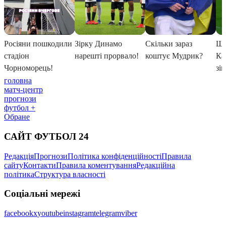
головна
матч-центр
прогнози
футбол +
Обране
САЙТ ФУТБОЛ 24
Редакція
Прогнози
Політика конфіденційності
Правила
сайту
Контакти
Правила коментування
Редакційна
політика
Структура власності
Соціальні мережі
facebook
x
youtube
instagram
telegram
viber