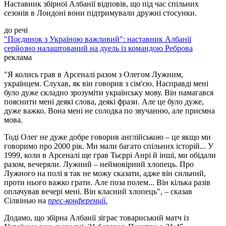
Наставник збірної Албанії відповів, що під час спільних
сезонів в Лондоні вони підтримували дружні стосунки.
до речі
"Поєдинок з Україною важливий": наставник Албанії
серйозно налаштований на дуель із командою Реброва
реклама
"Я колись грав в Арсеналі разом з Олегом Лужним,
українцем. Слухав, як він говорив з сім'єю. Насправді мені
було дуже складно зрозуміти українську мову. Він намагався
пояснити мені деякі слова, деякі фрази. Але це було дуже,
дуже важко. Вона мені не солодка по звучанню, але приємна
мова.
Тоді Олег не дуже добре говорив англійською – це якщо ми
говоримо про 2000 рік. Ми мали багато спільних історій... У
1999, коли в Арсеналі ще грав Тьєррі Анрі й інші, ми обідали
разом, вечеряли. Лужний – неймовірний хлопець. Про
Лужного на полі я так не можу сказати, адже він сильний,
проти нього важко грати. Але поза полем... Він кілька разів
оплачував вечері мені. Він класний хлопець", – сказав
Сілвінью на
прес-конференції.
Додамо, що збірна Албанії зіграє товариський матч із