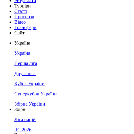
Результати
Турніри
Статті
Прогнози
Відео
Трансфери
Сайт
Україна
Україна
Перша ліга
Друга ліга
Кубок України
Суперкубок України
Збірна України
Збірні
Ліга націй
ЧС 2026