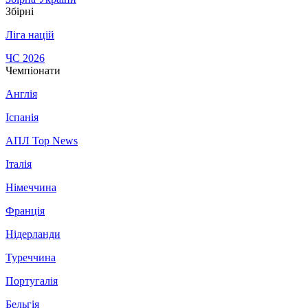
Збірні
Ліга націй
ЧС 2026
Чемпіонати
Англія
Іспанія
АПЛ Top News
Італія
Німеччина
Франція
Нідерланди
Туреччина
Португалія
Бельгія