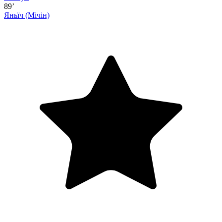
89’
Яньїч
(Мічін)