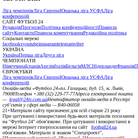
Ліга чемпіонів
Ліга Європи
Юнацька ліга УЄФА
Ліга
конференцій
САЙТ ФУТБОЛ 24
Редакція
Прогнози
Політика конфіденційності
Правила
сайту
Контакти
Правила коментування
Редакційна політика
Соціальні мережі
facebook
x
youtube
instagram
telegram
viber
УКРАЇНА
Україна
Перша ліга
Друга ліга
ЧЕМПІОНАТИ
Німеччина
Іспанія
Англія
Італія
Бельгія
МЛС
Нідерланди
Франція
П
ЄВРОКУБКИ
Ліга чемпіонів
Ліга Європи
Юнацька ліга УЄФА
Ліга
конференцій
Онлайн-медіа «Футбол 24»
пл. Галицька, буд. 15, м. Львів,
79008
Телефон +380 (32) 229-77-77
Адреса електронної пошти
—
legal@24tv.com.ua
Ідентифікатор онлайн-медіа в Реєстрі
суб’єктів у сфері медіа — R40-06058
21+
Матеріали сайту призначені для осіб старше 21 року
При цитуванні і використанні будь-яких матеріалів посилання
на "Футбол 24" обов'язкове. При цитуванні і використанні в
мережі Інтернет гіперпосилання на сайт
football24.ua
обов'язкове. Матеріали зі знаком "Спецпроект",