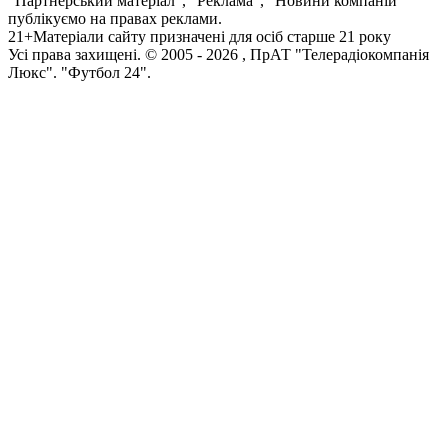
"Партнерський матеріал", "Реклама", "Новини компаній"
публікуємо на правах реклами.
21+
Матеріали сайту призначені для осіб старше 21 року
Усi права захищенi. © 2005 -
2026
, ПрАТ "Телерадіокомпанія
Люкс". "Футбол 24".