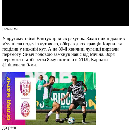
Video
реклама
У другому таймі Вантух зрівняв рахунок. Захисник підхопив
м'яч після подачі з кутового, обіграв двох гравців Карпат та
поцілив у нижній кут. А на 89-й хвилині луганці вирвали
перемогу. Яньїч головою замкнув навіс від Мічіна. Зоря
перемогла та зберегла 8-му позицію в УПЛ, Карпати
фінішували 9-ми.
до речі