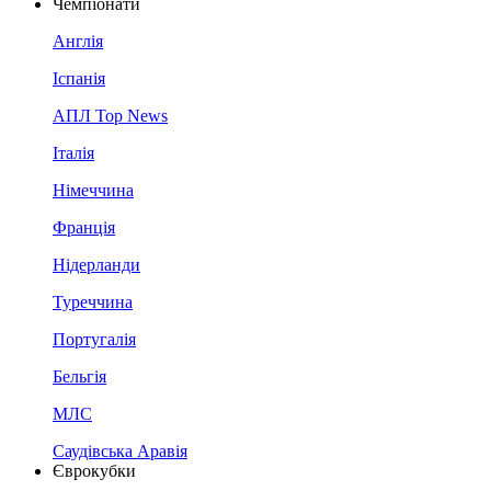
Чемпіонати
Англія
Іспанія
АПЛ Top News
Італія
Німеччина
Франція
Нідерланди
Туреччина
Португалія
Бельгія
МЛС
Саудівська Аравія
Єврокубки