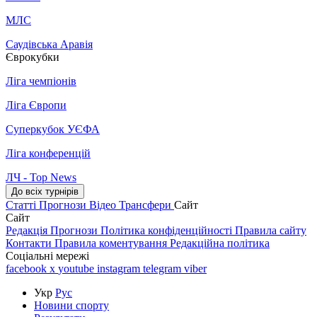
МЛС
Саудівська Аравія
Єврокубки
Ліга чемпіонів
Ліга Європи
Суперкубок УЄФА
Ліга конференцій
ЛЧ - Top News
До всіх турнірів
Статті
Прогнози
Відео
Трансфери
Сайт
Сайт
Редакція
Прогнози
Політика конфіденційності
Правила сайту
Контакти
Правила коментування
Редакційна політика
Соціальні мережі
facebook
x
youtube
instagram
telegram
viber
Укр
Рус
Новини спорту