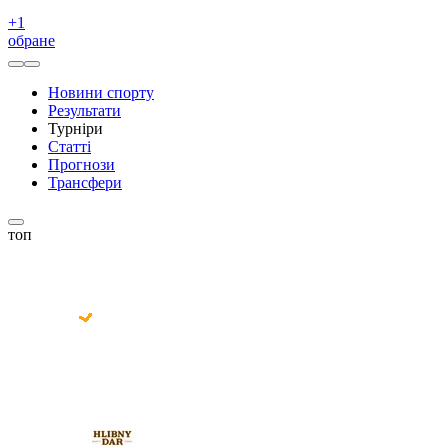
+
1
обране
Новини спорту
Результати
Турніри
Статті
Прогнози
Трансфери
топ