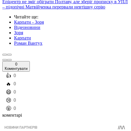
Епіцентр не зміг обіграти Полтаву, але зберіг прописку в УПЛ
– підопічні Матвійченка перервали невтішну серію
Читайте ще
:
Карпати - Зоря
Відеоновини
Зоря
Карпати
Роман Вантух
0
Коментувати
️👍
0
️🔥
0
️😄
0
️😢
0
️🤬
0
коментарі