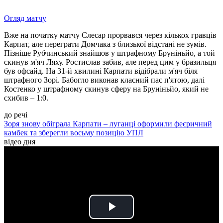
Огляд матчу
Вже на початку матчу Слесар прорвався через кількох гравців
Карпат, але переграти Домчака з близької відстані не зумів.
Пізніше Рубчинський знайшов у штрафному Бруніньйо, а той
скинув м'яч Ляху. Ростислав забив, але перед цим у бразильця
був офсайд. На 31-й хвилині Карпати відібрали м'яч біля
штрафного Зорі. Бабогло виконав класний пас п'ятою, далі
Костенко у штрафному скинув сферу на Бруніньйо, який не
схибив – 1:0.
до речі
Зоря знову обіграла Карпати – луганці оформили феєричний
камбек та зберегли восьму позицію УПЛ
відео дня
Play