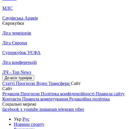
МЛС
Саудівська Аравія
Єврокубки
Ліга чемпіонів
Ліга Європи
Суперкубок УЄФА
Ліга конференцій
ЛЧ - Top News
До всіх турнірів
Статті
Прогнози
Відео
Трансфери
Сайт
Сайт
Редакція
Прогнози
Політика конфіденційності
Правила сайту
Контакти
Правила коментування
Редакційна політика
Соціальні мережі
facebook
x
youtube
instagram
telegram
viber
Укр
Рус
Новини спорту