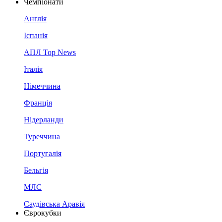
Чемпіонати
Англія
Іспанія
АПЛ Top News
Італія
Німеччина
Франція
Нідерланди
Туреччина
Португалія
Бельгія
МЛС
Саудівська Аравія
Єврокубки