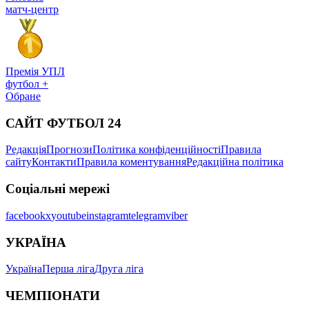
матч-центр
Премія УПЛ
футбол +
Обране
САЙТ ФУТБОЛ 24
Редакція
Прогнози
Політика конфіденційності
Правила
сайту
Контакти
Правила коментування
Редакційна політика
Соціальні мережі
facebook
x
youtube
instagram
telegram
viber
УКРАЇНА
Україна
Перша ліга
Друга ліга
ЧЕМПІОНАТИ