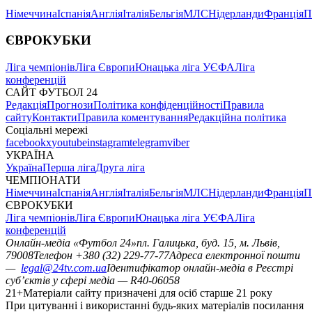
Німеччина
Іспанія
Англія
Італія
Бельгія
МЛС
Нідерланди
Франція
П
ЄВРОКУБКИ
Ліга чемпіонів
Ліга Європи
Юнацька ліга УЄФА
Ліга
конференцій
САЙТ ФУТБОЛ 24
Редакція
Прогнози
Політика конфіденційності
Правила
сайту
Контакти
Правила коментування
Редакційна політика
Соціальні мережі
facebook
x
youtube
instagram
telegram
viber
УКРАЇНА
Україна
Перша ліга
Друга ліга
ЧЕМПІОНАТИ
Німеччина
Іспанія
Англія
Італія
Бельгія
МЛС
Нідерланди
Франція
П
ЄВРОКУБКИ
Ліга чемпіонів
Ліга Європи
Юнацька ліга УЄФА
Ліга
конференцій
Онлайн-медіа «Футбол 24»
пл. Галицька, буд. 15, м. Львів,
79008
Телефон +380 (32) 229-77-77
Адреса електронної пошти
—
legal@24tv.com.ua
Ідентифікатор онлайн-медіа в Реєстрі
суб’єктів у сфері медіа — R40-06058
21+
Матеріали сайту призначені для осіб старше 21 року
При цитуванні і використанні будь-яких матеріалів посилання