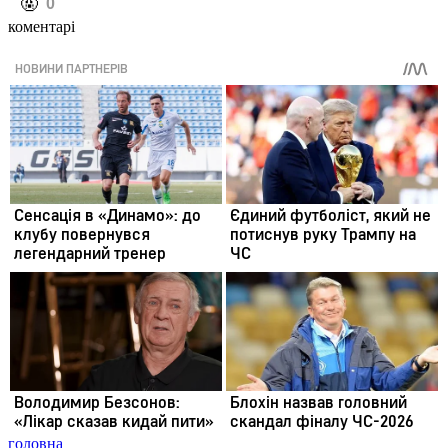
️🤬
0
коментарі
головна