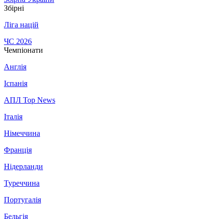
Збірні
Ліга націй
ЧС 2026
Чемпіонати
Англія
Іспанія
АПЛ Top News
Італія
Німеччина
Франція
Нідерланди
Туреччина
Португалія
Бельгія