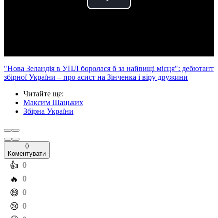
Play
Video
"Нова Зеландія в УПЛ боролася б за найвищі місця": дебютант
збірної України – про асист на Зінченка і віру дружини
Читайте ще
:
Максим Шацьких
Збірна України
0
Коментувати
️👍
0
️🔥
0
️😄
0
️😢
0