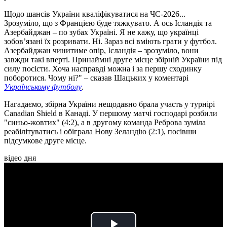
Щодо шансів України кваліфікуватися на ЧС-2026...
Зрозуміло, що з Францією буде тяжкувато. А ось Ісландія та
Азербайджан – по зубах Україні. Я не кажу, що українці
зобов’язані їх розривати. Ні. Зараз всі вміють грати у футбол.
Азербайджан чинитиме опір, Ісландія – зрозуміло, вони
завжди такі вперті. Принаймні друге місце збірній України під
силу посісти. Хоча насправді можна і за першу сходинку
поборотися. Чому ні?" – сказав Шацьких у коментарі
Українському футболу
.
Нагадаємо, збірна України нещодавно брала участь у турнірі
Canadian Shield в Канаді. У першому матчі господарі розбили
"синьо-жовтих" (4:2), а в другому команда Реброва зуміла
реабілітуватись і обіграла Нову Зеландію (2:1), посівши
підсумкове друге місце.
відео дня