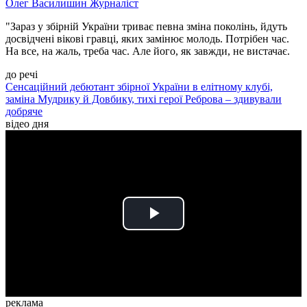
Олег Василишин
Журналіст
"Зараз у збірній України триває певна зміна поколінь, йдуть
досвідчені вікові гравці, яких замінює молодь. Потрібен час.
На все, на жаль, треба час. Але його, як завжди, не вистачає.
до речі
Сенсаційний дебютант збірної України в елітному клубі,
заміна Мудрику й Довбику, тихі герої Реброва – здивували
добряче
відео дня
Play
Video
реклама