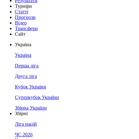
Результати
Турніри
Статті
Прогнози
Відео
Трансфери
Сайт
Україна
Україна
Перша ліга
Друга ліга
Кубок України
Суперкубок України
Збірна України
Збірні
Ліга націй
ЧС 2026