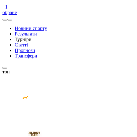
+
1
обране
Новини спорту
Результати
Турніри
Статті
Прогнози
Трансфери
топ