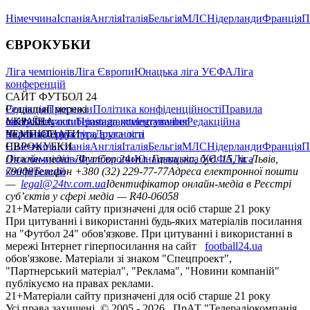
Німеччина
Іспанія
Англія
Італія
Бельгія
МЛС
Нідерланди
Франція
П
ЄВРОКУБКИ
Ліга чемпіонів
Ліга Європи
Юнацька ліга УЄФА
Ліга
конференцій
САЙТ ФУТБОЛ 24
Редакція
Соціальні мережі
Прогнози
Політика конфіденційності
Правила
сайту
facebook
УКРАЇНА
Контакти
x
youtube
Правила коментування
instagram
telegram
viber
Редакційна
політика
Україна
ЧЕМПІОНАТИ
Перша ліга
Структура власності
Друга ліга
Німеччина
ЄВРОКУБКИ
Іспанія
Англія
Італія
Бельгія
МЛС
Нідерланди
Франція
П
Ліга чемпіонів
Онлайн-медіа «Футбол 24»
Ліга Європи
Юнацька ліга УЄФА
пл. Галицька, буд. 15, м. Львів,
Ліга
конференцій
79008
Телефон +380 (32) 229-77-77
Адреса електронної пошти
—
legal@24tv.com.ua
Ідентифікатор онлайн-медіа в Реєстрі
суб’єктів у сфері медіа — R40-06058
21+
Матеріали сайту призначені для осіб старше 21 року
При цитуванні і використанні будь-яких матеріалів посилання
на "Футбол 24" обов'язкове. При цитуванні і використанні в
мережі Інтернет гіперпосилання на сайт
football24.ua
обов'язкове. Матеріали зі знаком "Спецпроект",
"Партнерський матеріал", "Реклама", "Новини компаній"
публікуємо на правах реклами.
21+
Матеріали сайту призначені для осіб старше 21 року
Усi права захищенi. © 2005 -
2026
, ПрАТ "Телерадіокомпанія