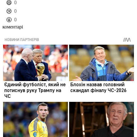
️😄
0
️😢
0
️🤬
0
коментарі