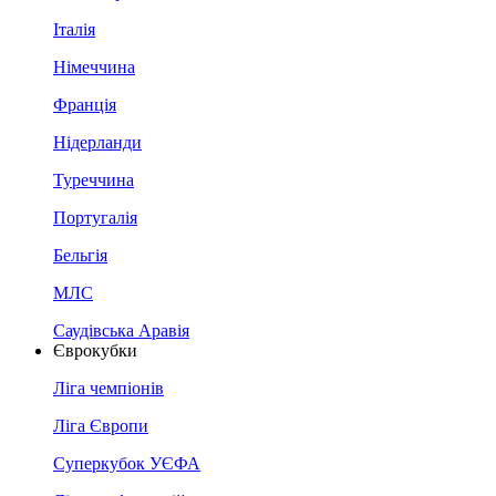
Італія
Німеччина
Франція
Нідерланди
Туреччина
Португалія
Бельгія
МЛС
Саудівська Аравія
Єврокубки
Ліга чемпіонів
Ліга Європи
Суперкубок УЄФА