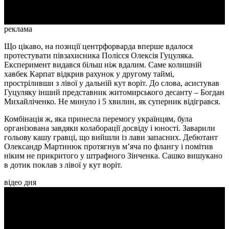
реклама
Що цікаво, на позиції центрфорварда вперше вдалося
протестувати півзахисника Полісся Олексія Гуцуляка.
Експеримент видався більш ніж вдалим. Саме колишній
хавбек Карпат відкрив рахунок у другому таймі,
простріливши з лівої у дальній кут воріт. До слова, асистував
Гуцуляку інший представник житомирського десанту – Богдан
Михайліченко. Не минуло і 5 хвилин, як суперник відігрався.
Комбінація ж, яка принесла перемогу українцям, була
організована завдяки колаборації досвіду і юності. Заварили
гольову кашу гравці, що вийшли із лави запасних. Дебютант
Олександр Мартинюк протягнув м’яча по флангу і помітив
ніким не прикритого у штрафного Зінченка. Сашко вишукано
в дотик поклав з лівої у кут воріт.
відео дня