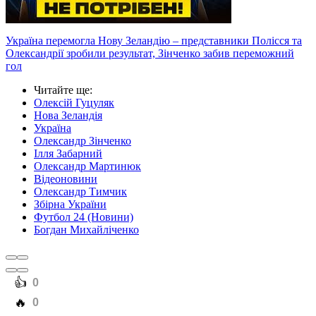
Україна перемогла Нову Зеландію – представники Полісся та
Олександрії зробили результат, Зінченко забив переможний
гол
Читайте ще
:
Олексій Гуцуляк
Нова Зеландія
Україна
Олександр Зінченко
Ілля Забарний
Олександр Мартинюк
Відеоновини
Олександр Тимчик
Збірна України
Футбол 24 (Новини)
Богдан Михайліченко
️👍
0
️🔥
0