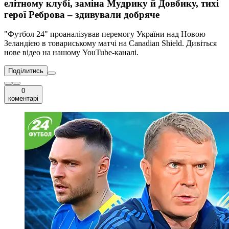
елітному клубі, заміна Мудрику й Довбику, тихі
герої Реброва – здивували добряче
"Футбол 24" проаналізував перемогу України над Новою
Зеландією в товариському матчі на Canadian Shield. Дивіться
нове відео на нашому YouTube-каналі.
Поділитись
0
коментарі