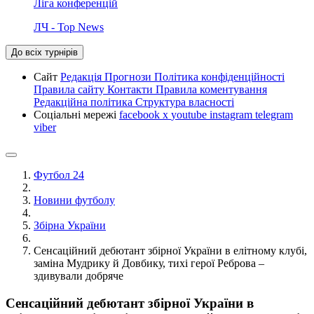
Ліга конференцій
ЛЧ - Top News
До всіх турнірів
Сайт
Редакція
Прогнози
Політика конфіденційності
Правила сайту
Контакти
Правила коментування
Редакційна політика
Структура власності
Соціальні мережі
facebook
x
youtube
instagram
telegram
viber
Футбол 24
Новини футболу
Збірна України
Сенсаційний дебютант збірної України в елітному клубі,
заміна Мудрику й Довбику, тихі герої Реброва –
здивували добряче
Сенсаційний дебютант збірної України в