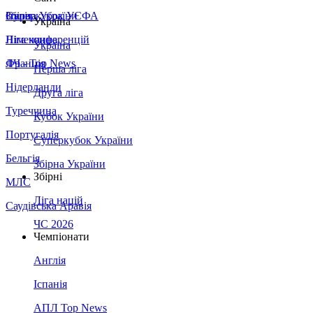
Збірна України
Італія
Суперкубок УЄФА
Україна
Німеччина
Ліга конференцій
Україна
Франція
ЛЧ - Top News
Перша ліга
Нідерланди
Друга ліга
Туреччина
Кубок України
Португалія
Суперкубок України
Бельгія
Збірна України
Збірні
МЛС
Ліга націй
Саудівська Аравія
ЧС 2026
Чемпіонати
Англія
Іспанія
АПЛ Top News