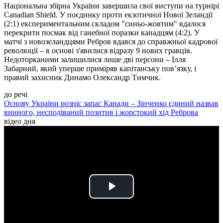
Національна збірна України завершила свої виступи на турнірі
Canadian Shield. У поєдинку проти екзотичної Нової Зеландії
(2:1) експериментальним складом "синьо-жовтим" вдалося
перекрити посмак від ганебної поразки канадцям (4:2). У
матчі з новозеландцями Ребров вдався до справжньої кадрової
революції – в основі з'явилися відразу 9 нових гравців.
Недоторканими залишилися лише дві персони – Ілля
Забарний, який уперше приміряв капітанську пов’язку, і
правий захисник Динамо Олександр Тимчик.
до речі
Основу України розніс запас Канади – Зінченко єдиний назвав
винного, несподіваний позитив і жорстокий хід Реброва
відео дня
Play
Video