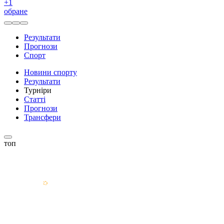
+
1
обране
Результати
Прогнози
Спорт
Новини спорту
Результати
Турніри
Статті
Прогнози
Трансфери
топ