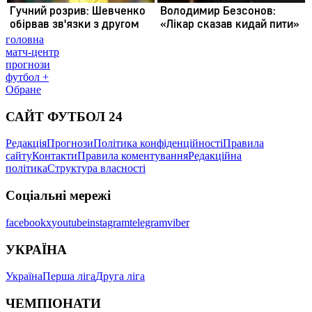
головна
матч-центр
прогнози
футбол +
Обране
САЙТ ФУТБОЛ 24
Редакція
Прогнози
Політика конфіденційності
Правила
сайту
Контакти
Правила коментування
Редакційна
політика
Структура власності
Соціальні мережі
facebook
x
youtube
instagram
telegram
viber
УКРАЇНА
Україна
Перша ліга
Друга ліга
ЧЕМПІОНАТИ