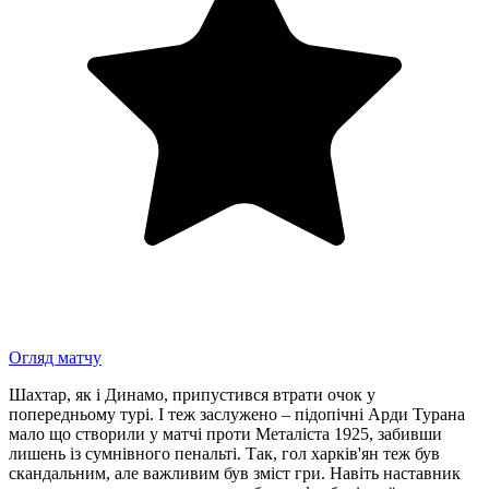
Огляд матчу
Шахтар, як і Динамо, припустився втрати очок у
попередньому турі. І теж заслужено – підопічні Арди Турана
мало що створили у матчі проти Металіста 1925, забивши
лишень із сумнівного пенальті. Так, гол харків'ян теж був
скандальним, але важливим був зміст гри. Навіть наставник