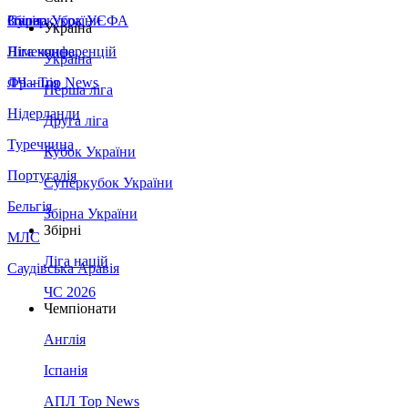
Збірна України
Італія
Суперкубок УЄФА
Україна
Німеччина
Ліга конференцій
Україна
Франція
ЛЧ - Top News
Перша ліга
Нідерланди
Друга ліга
Туреччина
Кубок України
Португалія
Суперкубок України
Бельгія
Збірна України
Збірні
МЛС
Ліга націй
Саудівська Аравія
ЧС 2026
Чемпіонати
Англія
Іспанія
АПЛ Top News