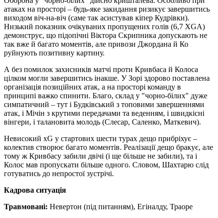
Оборона у "чорно-білих" дійсно кришталева. Особливо при
атаках на просторі – будь-яке закидання ризикує завершитись
виходом віч-на-віч (саме так асистував кіпер Кудрівки).
Низький показник очікуваних пропущених голів (6,7 XGA)
демонструє, що підопічні Віктора Скрипника допускають не
так вже й багато моментів, але привози Джордана й Ко
руйнують позитивну картину.
А без помилок захисників матчі проти Кривбаса й Колоса
цілком могли завершитись інакше. У Зорі здорово поставлена
організація позиційних атак, а на просторі команду в
принципі важко спинити. Благо, склад у "чорно-білих" дуже
симпатичний – тут і Будківський з топовими завершеннями
атак, і Мічін з крутими передачами та веденням, і швидкісні
вінгери, і талановита молодь (Слесар, Саленко, Маткевич).
Невисокий xG у стартових шести турах дещо прибріхує –
колектив створює багато моментів. Реалізації дещо бракує, але
тому ж Кривбасу забили двічі (і ще більше не забили), та і
Колос мав пропускати більше одного. Словом, Шахтарю слід
готуватись до непростої зустрічі.
Кадрова ситуація
Травмовані:
Невертон (під питанням), Егіналду, Траоре