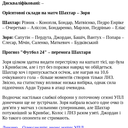
Дискваліфіковані:
–
Орієнтовні склади на матч Шахтар – Зоря
Шахтар:
Різник – Конопля, Бондар, Матвієнко, Педро Енріке
– Очеретько – Аліссон, Бондаренко, Марлон, Педрінью – Еліас
Зоря:
Сапутін – Пердута, Джордан, Башіч, Вантух – Попара –
Слесар, Мічін, Саленко, Маткевич – Будківський
Прогноз "Футбол 24" – перемога Шахтаря
Зоря цілком здатна видати перестрілку на кшталт тієї, що була
з Кривбасом, але і тут без поразки навряд чи обійдеться.
Шахтар хоч і припускається осічок, але награв на 10,6
очікуваного гола – більше моментів створив тільки ЛНЗ.
Звісно, на статистику впливає низька вибірка, однак сила
підопічних Арди Турана в атаці очевидна.
Водночас настільки слабкої оборони у поточному сезоні УПЛ
донеччани ще не зустрічали. Зоря набрала всього одне очко із
дев'яти у матчах з сильними суперниками, але Шахтар
потужніший за Кривбас, Колос і ЛНЗ разом узяті. Джордан і
Ко такого опонента не стримають.
Динамо – Олександрія: анонс матчу УПЛ