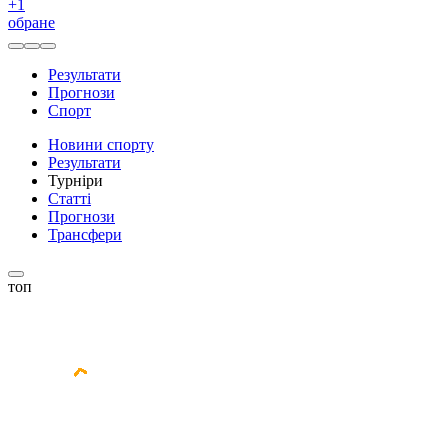
+
1
обране
Результати
Прогнози
Спорт
Новини спорту
Результати
Турніри
Статті
Прогнози
Трансфери
топ