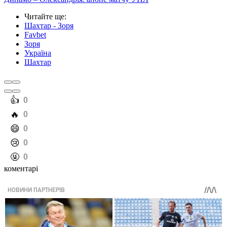
Читайте ще
:
Шахтар - Зоря
Favbet
Зоря
Україна
Шахтар
️👍
0
️🔥
0
️😄
0
️😢
0
️🤬
0
коментарі