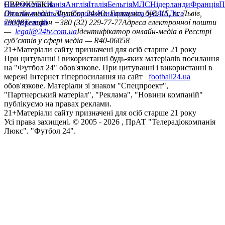
Німеччина
ЄВРОКУБКИ
Іспанія
Англія
Італія
Бельгія
МЛС
Нідерланди
Франція
П
Ліга чемпіонів
Онлайн-медіа «Футбол 24»
Ліга Європи
Юнацька ліга УЄФА
пл. Галицька, буд. 15, м. Львів,
Ліга
конференцій
79008
Телефон +380 (32) 229-77-77
Адреса електронної пошти
—
legal@24tv.com.ua
Ідентифікатор онлайн-медіа в Реєстрі
суб’єктів у сфері медіа — R40-06058
21+
Матеріали сайту призначені для осіб старше 21 року
При цитуванні і використанні будь-яких матеріалів посилання
на "Футбол 24" обов'язкове. При цитуванні і використанні в
мережі Інтернет гіперпосилання на сайт
football24.ua
обов'язкове. Матеріали зі знаком "Спецпроект",
"Партнерський матеріал", "Реклама", "Новини компаній"
публікуємо на правах реклами.
21+
Матеріали сайту призначені для осіб старше 21 року
Усi права захищенi. © 2005 -
2026
, ПрАТ "Телерадіокомпанія
Люкс". "Футбол 24".