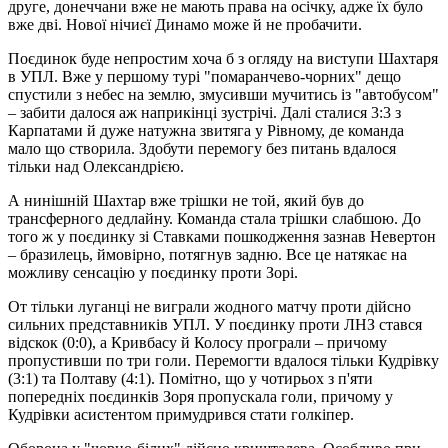
друге, донеччани вже не мають права на осічку, адже їх було
вже дві. Нової нічиєї Динамо може й не пробачити.
Поєдинок буде непростим хоча б з огляду на виступи Шахтаря
в УПЛ. Вже у першому турі "помаранчево-чорних" дещо
спустили з небес на землю, змусивши мучитись із "автобусом"
– забити далося аж наприкінці зустрічі. Далі сталися 3:3 з
Карпатами й дуже натужна звитяга у Рівному, де команда
мало що створила. Здобути перемогу без питань вдалося
тільки над Олександрією.
А нинішній Шахтар вже трішки не той, який був до
трансферного дедлайну. Команда стала трішки слабшою. До
того ж у поєдинку зі Ставками пошкодження зазнав Невертон
– бразилець, ймовірно, потягнув задню. Все це натякає на
можливу сенсацію у поєдинку проти Зорі.
От тільки луганці не виграли жодного матчу проти дійсно
сильних представників УПЛ. У поєдинку проти ЛНЗ стався
відскок (0:0), а Кривбасу й Колосу програли – причому
пропустивши по три голи. Перемогти вдалося тільки Кудрівку
(3:1) та Полтаву (4:1). Помітно, що у чотирьох з п'яти
попередніх поєдинків Зоря пропускала голи, причому у
Кудрівки асистентом примудрився стати голкіпер.