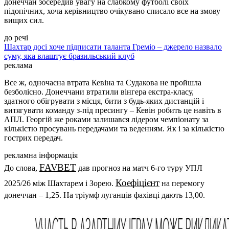
донеччан зосередив увагу на слабкому футболі своїх
підопічних, хоча керівництво очікувано списало все на змову
вищих сил.
до речі
Шахтар досі хоче підписати таланта Греміо – джерело назвало
суму, яка влаштує бразильський клуб
реклама
Все ж, одночасна втрата Кевіна та Судакова не пройшла
безболісно. Донеччани втратили вінгера екстра-класу,
здатного обігрувати з місця, бити з будь-яких дистанцій і
витягувати команду з-під пресингу – Кевін робить це навіть в
АПЛ. Георгій же роками залишався лідером чемпіонату за
кількістю просувань передачами та веденням. Як і за кількістю
гострих передач.
рекламна інформація
FAVBET
До слова,
дав прогноз на матч 6-го туру УПЛ
Коефіцієнт
2025/26 між Шахтарем і Зорею.
на перемогу
донеччан – 1,25. На тріумф луганців фахівці дають 13,00.