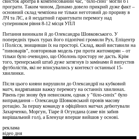
свисток арбітра в компенсований час, "біло-сині" могли б і
програти. Таким чином, Динамо довело прикрий дуже факт –
основний склад чемпіона не тільки неготовий до прориву в
ЛЧ та ЛЄ, а й нездатний гарантувати перемогу над
суперником рівня 8-12 місця УПЛ
Питання виникали й до Олександра Шовковського. У
попередніх трьох турах його підопічні громили Рух, Епіцентр
і Полісся, знищивши їх на просторі. Склад, який виставили на
"пивоварів", повторював модель гри проти житомирян – от
тільки було очевидно, що Оболонь простору не дасть. Крім
того, тренерський штаб дуже затягнув із замінами й випустив
футболістів, які не вписувались у контекст останньої 15-
хвилинки.
Після цього кияни вирушили до Олександрії на кубковий
матч, видряпавши важку перемогу на останніх хвилинах.
Рівень гри знову був невисоким, однак у "біло-синіх" було
виправдання – Олександр Шовковський провів масову
ротацію. За першу команду в офіційних матчах дебютували
Захарченко, Моргун, Тіаре й Огундана (саме він забив
вирішальний гол), а Бленуце вперше вийшов у основі.
реклама
відео дня