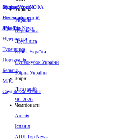
Збірна України
Італія
Суперкубок УЄФА
Україна
Німеччина
Ліга конференцій
Україна
Франція
ЛЧ - Top News
Перша ліга
Нідерланди
Друга ліга
Туреччина
Кубок України
Португалія
Суперкубок України
Бельгія
Збірна України
Збірні
МЛС
Ліга націй
Саудівська Аравія
ЧС 2026
Чемпіонати
Англія
Іспанія
АПЛ Top News