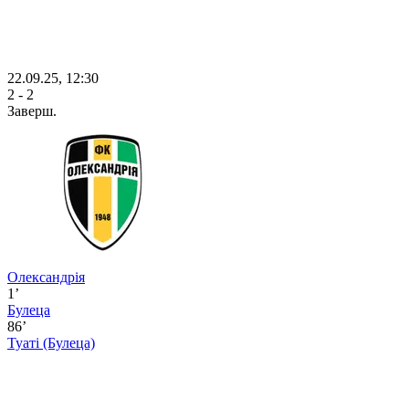
22.09.25, 12:30
2 - 2
Заверш.
Олександрія
1’
Булеца
86’
Туаті
(Булеца)