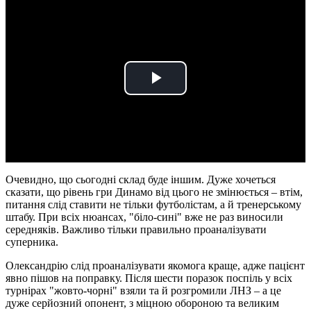
Play
Video
Очевидно, що сьогодні склад буде іншим. Дуже хочеться
сказати, що рівень гри Динамо від цього не змінюється – втім,
питання слід ставити не тільки футболістам, а й тренерському
штабу. При всіх нюансах, "біло-сині" вже не раз виносили
середняків. Важливо тільки правильно проаналізувати
суперника.
Олександрію слід проаналізувати якомога краще, адже пацієнт
явно пішов на поправку. Після шести поразок поспіль у всіх
турнірах "жовто-чорні" взяли та й розгромили ЛНЗ – а це
дуже серйозний опонент, з міцною обороною та великим