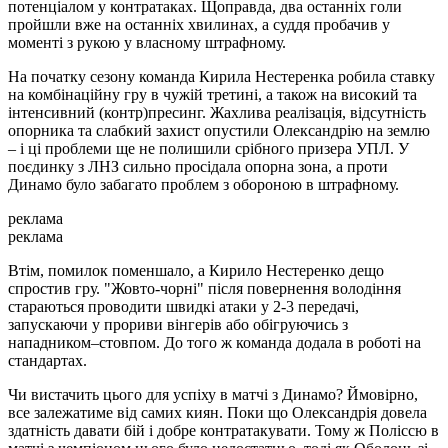
потенціалом у контратаках. Щоправда, два останніх голи
пройшли вже на останніх хвилинах, а суддя пробачив у
моменті з рукою у власному штрафному.
На початку сезону команда Кирила Нестеренка робила ставку
на комбінаційну гру в чужій третині, а також на високий та
інтенсивний (контр)пресинг. Жахлива реалізація, відсутність
опорника та слабкий захист опустили Олександрію на землю
– і ці проблеми ще не полишили срібного призера УПЛ. У
поєдинку з ЛНЗ сильно просідала опорна зона, а проти
Динамо було забагато проблем з обороною в штрафному.
реклама
реклама
Втім, помилок поменшало, а Кирило Нестеренко дещо
спростив гру. "Жовто-чорні" після повернення володіння
стараються проводити швидкі атаки у 2-3 передачі,
запускаючи у прориви вінгерів або обігруючись з
нападником–стовпом. До того ж команда додала в роботі на
стандартах.
Чи вистачить цього для успіху в матчі з Динамо? Ймовірно,
все залежатиме від самих киян. Поки що Олександрія довела
здатність давати бій і добре контратакувати. Тому ж Поліссю в