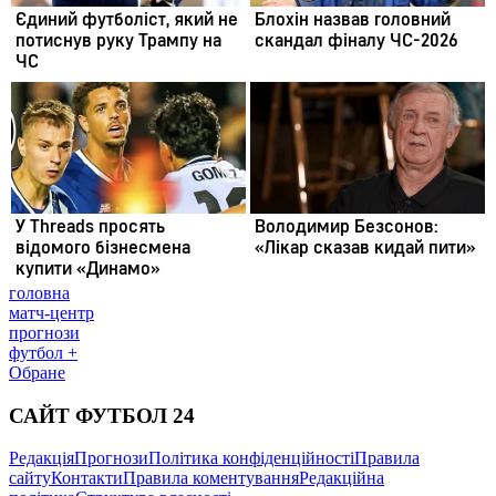
головна
матч-центр
прогнози
футбол +
Обране
САЙТ ФУТБОЛ 24
Редакція
Прогнози
Політика конфіденційності
Правила
сайту
Контакти
Правила коментування
Редакційна