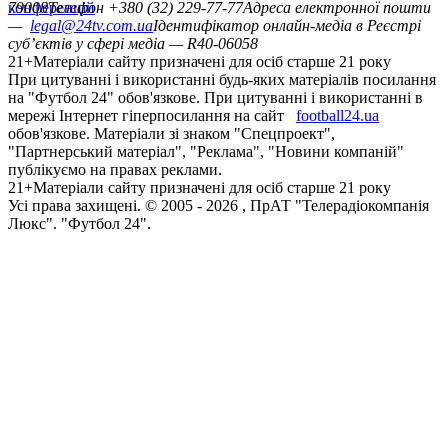
конференцій
79008
Телефон +380 (32) 229-77-77
Адреса електронної пошти
—
legal@24tv.com.ua
Ідентифікатор онлайн-медіа в Реєстрі
суб’єктів у сфері медіа — R40-06058
21+
Матеріали сайту призначені для осіб старше 21 року
При цитуванні і використанні будь-яких матеріалів посилання
на "Футбол 24" обов'язкове. При цитуванні і використанні в
мережі Інтернет гіперпосилання на сайт
football24.ua
обов'язкове. Матеріали зі знаком "Спецпроект",
"Партнерський матеріал", "Реклама", "Новини компаній"
публікуємо на правах реклами.
21+
Матеріали сайту призначені для осіб старше 21 року
Усi права захищенi. © 2005 -
2026
, ПрАТ "Телерадіокомпанія
Люкс". "Футбол 24".