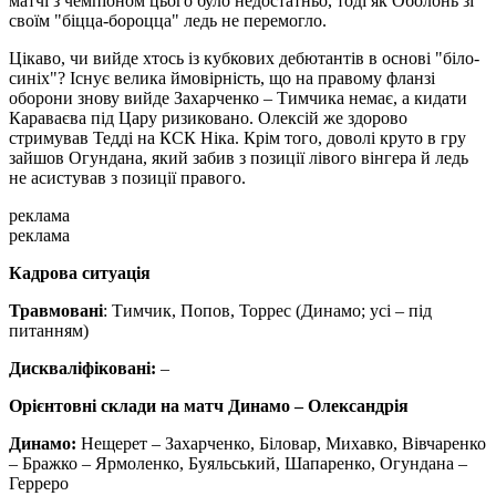
матчі з чемпіоном цього було недостатньо, тоді як Оболонь зі
своїм "біцца-бороцца" ледь не перемогло.
Цікаво, чи вийде хтось із кубкових дебютантів в основі "біло-
синіх"? Існує велика ймовірність, що на правому фланзі
оборони знову вийде Захарченко – Тимчика немає, а кидати
Караваєва під Цару ризиковано. Олексій же здорово
стримував Тедді на КСК Ніка. Крім того, доволі круто в гру
зайшов Огундана, який забив з позиції лівого вінгера й ледь
не асистував з позиції правого.
реклама
реклама
Кадрова ситуація
Травмовані
: Тимчик, Попов, Торрес (Динамо; усі – під
питанням)
Дискваліфіковані:
–
Орієнтовні склади на матч Динамо – Олександрія
Динамо:
Нещерет – Захарченко, Біловар, Михавко, Вівчаренко
– Бражко – Ярмоленко, Буяльський, Шапаренко, Огундана –
Герреро