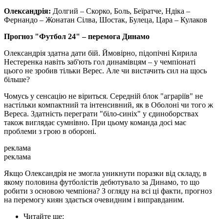
Олександрія:
Долгий – Скорко, Боль, Беїратче, Ндіка –
Фернандо – Жонатан Сілва, Шостак, Булеца, Цара – Кулаков
Прогноз "Футбол 24" – перемога Динамо
Олександрія здатна дати бій. Ймовірно, підопічні Кирила
Нестеренка навіть заб'ють гол динамівцям – у чемпіонаті
цього не зробив тільки Верес. Але чи вистачить сил на щось
більше?
Чомусь у сенсацію не віриться. Середній блок "аграріїв" не
настільки компактний та інтенсивний, як в Оболоні чи того ж
Вереса. Здатність переграти "біло-синіх" у єдиноборствах
також виглядає сумнівно. При цьому команда досі має
проблеми з грою в обороні.
реклама
реклама
Якщо Олександрія не змогла уникнути поразки від складу, в
якому половина футболістів дебютувало за Динамо, то що
робити з основою чемпіона? З огляду на всі ці факти, прогноз
на перемогу киян здається очевидним і виправданим.
Читайте ще
: