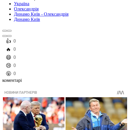
Україна
Олександрія
Динамо Київ - Олександрія
Динамо Київ
️👍
0
️🔥
0
️😄
0
️😢
0
️🤬
0
коментарі