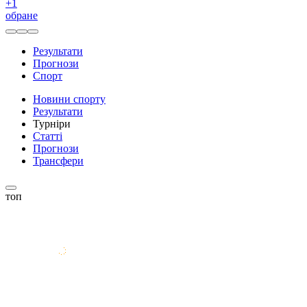
+
1
обране
Результати
Прогнози
Спорт
Новини спорту
Результати
Турніри
Статті
Прогнози
Трансфери
топ