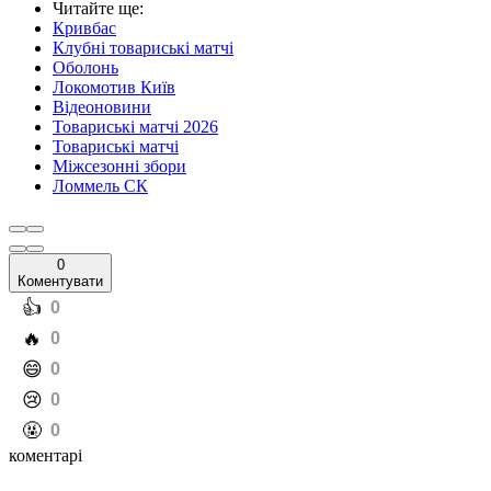
Читайте ще
:
Кривбас
Клубні товариські матчі
Оболонь
Локомотив Київ
Відеоновини
Товариські матчі 2026
Товариські матчі
Міжсезонні збори
Ломмель СК
0
Коментувати
️👍
0
️🔥
0
️😄
0
️😢
0
️🤬
0
коментарі