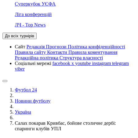
Суперкубок УЄФА
Ліга конференцій
ЛЧ - Top News
До всіх турнірів
Сайт
Редакція
Прогнози
Політика конфіденційності
Правила сайту
Контакти
Правила коментування
Редакційна політика
Структура власності
Соціальні мережі
facebook
x
youtube
instagram
telegram
viber
Футбол 24
Новини футболу
Україна
Салах покарав Кривбас, бойове столичне дербі:
спаринги клубів УПЛ