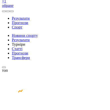
+
1
обране
Результати
Прогнози
Спорт
Новини спорту
Результати
Турніри
Статті
Прогнози
Трансфери
топ