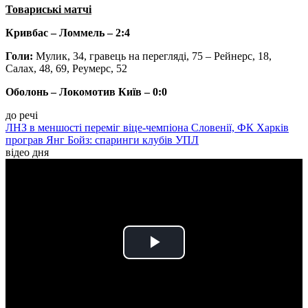
Товариські матчі
Кривбас – Ломмель – 2:4
Голи:
Мулик, 34, гравець на перегляді, 75 – Рейнерс, 18,
Салах, 48, 69, Реумерс, 52
Оболонь – Локомотив Київ – 0:0
до речі
ЛНЗ в меншості переміг віце-чемпіона Словенії, ФК Харків
програв Янг Бойз: спаринги клубів УПЛ
відео дня
Play
Video