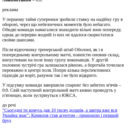
реклама
У першому таймі суперники зробили ставку на надійну гру в
обороні, через що небезпечних моментів було небагато.
Обидві команди намагалися знаходити вільні зони попереду,
однак до перерви жодній із них не вдалося скористатися
своїми шансами.
Після відпочинку тренерський штаб Оболоні, як і в
попередньому контрольному матчі, повністю оновив склад,
випустивши на поле іншу групу виконавців. У другій
половині зустрічі гра залишалася рівною, а боротьба точилася
переважно в центрі поля. Попри кілька перспективних
підходів до воріт, рахунок так і не було відкрито.
У підсумку команди завершили спаринг без забитих м'ячів –
0:0. Свій наступний контрольний матч кияни проведуть у
п'ятницю, коли зустрінуться з ЮКСА.
до речі
"Сьогодні ти комусь дав 10 тисяч доларів, а завтра вже вся
Україна знає": Кривцов став агентом – принципи і перший
бруд