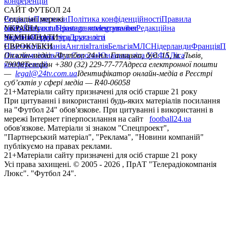
конференцій
САЙТ ФУТБОЛ 24
Редакція
Соціальні мережі
Прогнози
Політика конфіденційності
Правила
сайту
facebook
УКРАЇНА
Контакти
x
youtube
Правила коментування
instagram
telegram
viber
Редакційна
політика
Україна
ЧЕМПІОНАТИ
Перша ліга
Структура власності
Друга ліга
Німеччина
ЄВРОКУБКИ
Іспанія
Англія
Італія
Бельгія
МЛС
Нідерланди
Франція
П
Ліга чемпіонів
Онлайн-медіа «Футбол 24»
Ліга Європи
Юнацька ліга УЄФА
пл. Галицька, буд. 15, м. Львів,
Ліга
конференцій
79008
Телефон +380 (32) 229-77-77
Адреса електронної пошти
—
legal@24tv.com.ua
Ідентифікатор онлайн-медіа в Реєстрі
суб’єктів у сфері медіа — R40-06058
21+
Матеріали сайту призначені для осіб старше 21 року
При цитуванні і використанні будь-яких матеріалів посилання
на "Футбол 24" обов'язкове. При цитуванні і використанні в
мережі Інтернет гіперпосилання на сайт
football24.ua
обов'язкове. Матеріали зі знаком "Спецпроект",
"Партнерський матеріал", "Реклама", "Новини компаній"
публікуємо на правах реклами.
21+
Матеріали сайту призначені для осіб старше 21 року
Усi права захищенi. © 2005 -
2026
, ПрАТ "Телерадіокомпанія
Люкс". "Футбол 24".