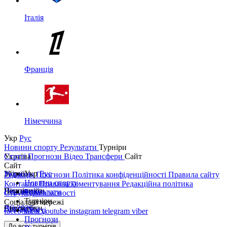
Італія
Франція
Німеччина
Укр
Рус
Новини спорту
Результати
Турніри
Україна
Статті
Прогнози
Відео
Трансфери
Сайт
Сайт
Україна
Збірні
Укр
Рус
Редакція
Прогнози
Політика конфіденційності
Правила сайту
Новини спорту
Контакти
Правила коментування
Редакційна політика
Перша ліга
Ліга націй
Чемпіонати
Результати
Структура власності
Турніри
Соціальні мережі
Друга ліга
ЧС 2026
Англія
Єврокубки
Статті
facebook
x
youtube
instagram
telegram
viber
Прогнози
Кубок України
Іспанія
Ліга чемпіонів
До всіх турнірів