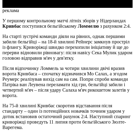
реклама
У першому контрольному матчі літніх зборів у Нідерландах
Кривбас
поступився бельгійському
Ломмелю
з рахунком 2:4.
На старті зустрічі команди діяли на рівних, однак першими
забили бельгійці – на 18-й хвилині Рейнерс замкнув простріл
із флангу. Криворіжці швидко перехопили ініціативу й ще до
перерви відновили рівновагу: після навісу Сека Мулик ударом
головою відправив м'яч у дев'ятку.
Після відпочинку Ломмель за чотири хвилини двічі вразив
ворота Кривбаса – спочатку відзначився Мо Салах, а згодом
Реумерс реалізував вихід сам на сам. Попри спроби команди
Патріка ван Леувена переламати хід гри, бельгійці забили і
четвертий м'яч – після удару Салаха м'яч рикошетом залетів у
ворота.
На 75-й хвилині Кривбас скоротив відставання після
стандарту – один із потенційних новачків точним ударом у
дотик встановив остаточний рахунок 2:4. Наступний спаринг
криворіжці проведуть 11 липня проти бельгійського Зюлте-
Варегема.