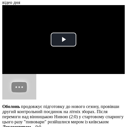
відео дня
Play
Video
Оболонь
продовжує підготовку до нового сезону, провівши
другий контрольний поєдинок на літніх зборах. Після
перемоги над вінницькою Нивою (2:0) у стартовому спарингу
цього разу "пивовари" розійшлися миром із київським
Локомотивом
– 0:0.