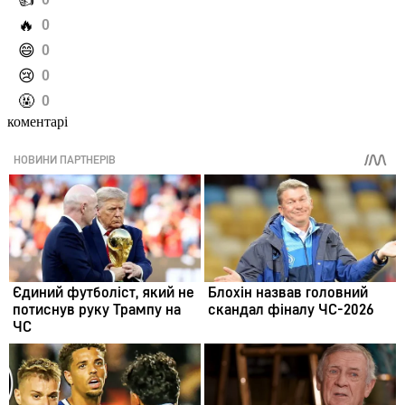
️👍
️🔥
0
️😄
0
️😢
0
️🤬
0
коментарі