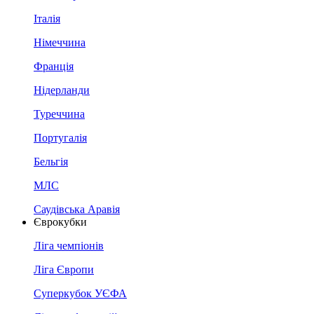
Італія
Німеччина
Франція
Нідерланди
Туреччина
Португалія
Бельгія
МЛС
Саудівська Аравія
Єврокубки
Ліга чемпіонів
Ліга Європи
Суперкубок УЄФА