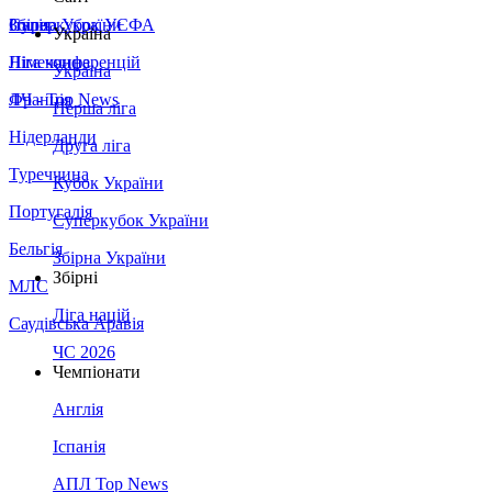
Збірна України
Італія
Суперкубок УЄФА
Україна
Німеччина
Ліга конференцій
Україна
Франція
ЛЧ - Top News
Перша ліга
Нідерланди
Друга ліга
Туреччина
Кубок України
Португалія
Суперкубок України
Бельгія
Збірна України
Збірні
МЛС
Ліга націй
Саудівська Аравія
ЧС 2026
Чемпіонати
Англія
Іспанія
АПЛ Top News