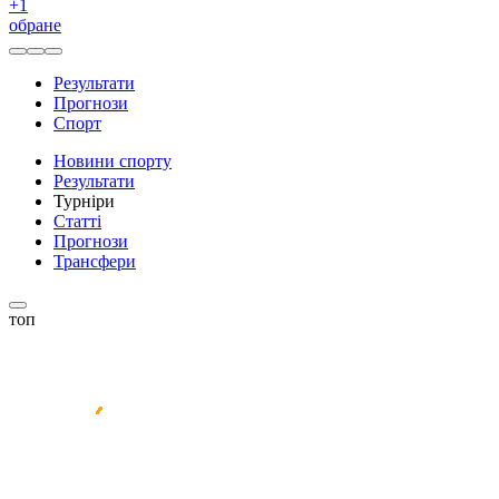
+
1
обране
Результати
Прогнози
Спорт
Новини спорту
Результати
Турніри
Статті
Прогнози
Трансфери
топ