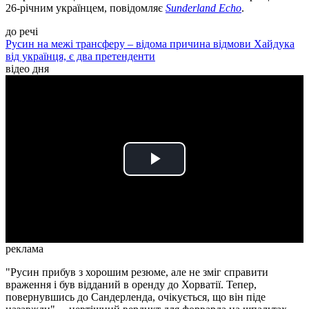
26-річним українцем, повідомляє
Sunderland Echo
.
до речі
Русин на межі трансферу – відома причина відмови Хайдука
від українця, є два претенденти
відео дня
Play
Video
реклама
"Русин прибув з хорошим резюме, але не зміг справити
враження і був відданий в оренду до Хорватії. Тепер,
повернувшись до Сандерленда, очікується, що він піде