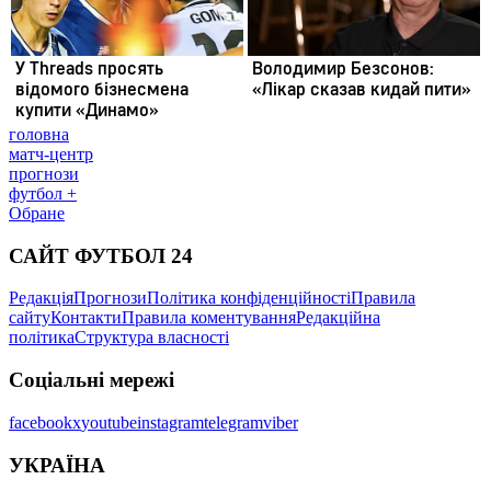
головна
матч-центр
прогнози
футбол +
Обране
САЙТ ФУТБОЛ 24
Редакція
Прогнози
Політика конфіденційності
Правила
сайту
Контакти
Правила коментування
Редакційна
політика
Структура власності
Соціальні мережі
facebook
x
youtube
instagram
telegram
viber
УКРАЇНА