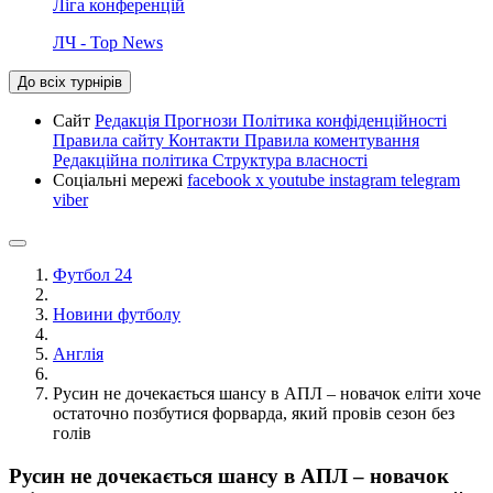
Ліга конференцій
ЛЧ - Top News
До всіх турнірів
Сайт
Редакція
Прогнози
Політика конфіденційності
Правила сайту
Контакти
Правила коментування
Редакційна політика
Структура власності
Соціальні мережі
facebook
x
youtube
instagram
telegram
viber
Футбол 24
Новини футболу
Англія
Русин не дочекається шансу в АПЛ – новачок еліти хоче
остаточно позбутися форварда, який провів сезон без
голів
Русин не дочекається шансу в АПЛ – новачок