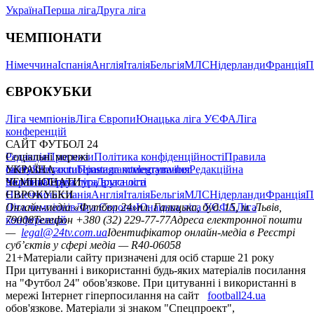
Україна
Перша ліга
Друга ліга
ЧЕМПІОНАТИ
Німеччина
Іспанія
Англія
Італія
Бельгія
МЛС
Нідерланди
Франція
П
ЄВРОКУБКИ
Ліга чемпіонів
Ліга Європи
Юнацька ліга УЄФА
Ліга
конференцій
САЙТ ФУТБОЛ 24
Редакція
Соціальні мережі
Прогнози
Політика конфіденційності
Правила
сайту
facebook
УКРАЇНА
Контакти
x
youtube
Правила коментування
instagram
telegram
viber
Редакційна
політика
Україна
ЧЕМПІОНАТИ
Перша ліга
Структура власності
Друга ліга
Німеччина
ЄВРОКУБКИ
Іспанія
Англія
Італія
Бельгія
МЛС
Нідерланди
Франція
П
Ліга чемпіонів
Онлайн-медіа «Футбол 24»
Ліга Європи
Юнацька ліга УЄФА
пл. Галицька, буд. 15, м. Львів,
Ліга
конференцій
79008
Телефон +380 (32) 229-77-77
Адреса електронної пошти
—
legal@24tv.com.ua
Ідентифікатор онлайн-медіа в Реєстрі
суб’єктів у сфері медіа — R40-06058
21+
Матеріали сайту призначені для осіб старше 21 року
При цитуванні і використанні будь-яких матеріалів посилання
на "Футбол 24" обов'язкове. При цитуванні і використанні в
мережі Інтернет гіперпосилання на сайт
football24.ua
обов'язкове. Матеріали зі знаком "Спецпроект",