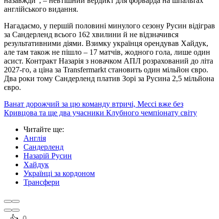
назавжди", – невтішний вердикт для форварда на шпальтах
англійського видання.
Нагадаємо, у першій половині минулого сезону Русин відіграв
за Сандерленд всього 162 хвилини й не відзначився
результативними діями. Взимку українця орендував Хайдук,
але там також не пішло – 17 матчів, жодного гола, лише один
асист. Контракт Назарія з новачком АПЛ розрахований до літа
2027-го, а ціна за Transfermarkt становить один мільйон євро.
Два роки тому Сандерленд платив Зорі за Русина 2,5 мільйона
євро.
Ванат дорожчий за цю команду втричі, Мессі вже без
Кривцова та ще два учасники Клубного чемпіонату світу
Читайте ще
:
Англія
Сандерленд
Назарій Русин
Хайдук
Українці за кордоном
Трансфери
0