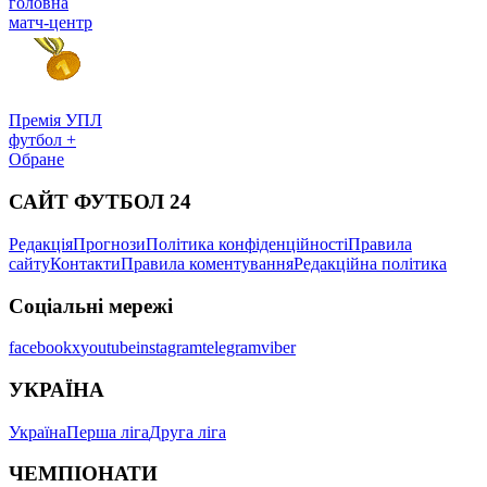
головна
матч-центр
Премія УПЛ
футбол +
Обране
САЙТ ФУТБОЛ 24
Редакція
Прогнози
Політика конфіденційності
Правила
сайту
Контакти
Правила коментування
Редакційна політика
Соціальні мережі
facebook
x
youtube
instagram
telegram
viber
УКРАЇНА
Україна
Перша ліга
Друга ліга
ЧЕМПІОНАТИ