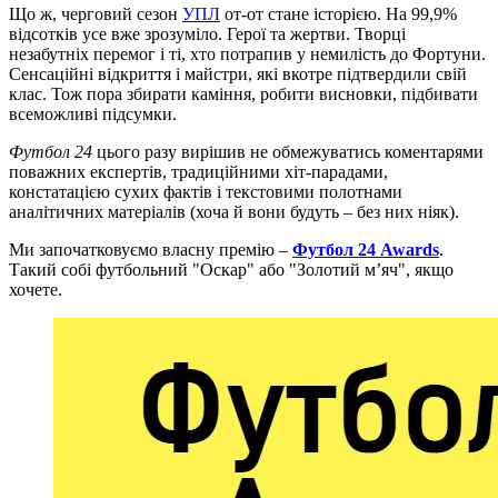
Що ж, черговий сезон
УПЛ
от-от стане історією. На 99,9%
відсотків усе вже зрозуміло. Герої та жертви. Творці
незабутніх перемог і ті, хто потрапив у немилість до Фортуни.
Сенсаційні відкриття і майстри, які вкотре підтвердили свій
клас. Тож пора збирати каміння, робити висновки, підбивати
всеможливі підсумки.
Футбол 24
цього разу вирішив не обмежуватись коментарями
поважних експертів, традиційними хіт-парадами,
констатацією сухих фактів і текстовими полотнами
аналітичних матеріалів (хоча й вони будуть – без них ніяк).
Ми започатковуємо власну премію –
Футбол 24 Awards
.
Такий собі футбольний "Оскар" або "Золотий м’яч", якщо
хочете.