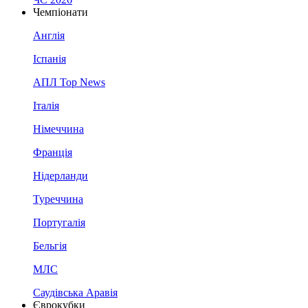
Чемпіонати
Англія
Іспанія
АПЛ Top News
Італія
Німеччина
Франція
Нідерланди
Туреччина
Португалія
Бельгія
МЛС
Саудівська Аравія
Єврокубки