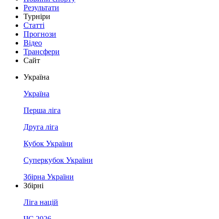
Результати
Турніри
Статті
Прогнози
Відео
Трансфери
Сайт
Україна
Україна
Перша ліга
Друга ліга
Кубок України
Суперкубок України
Збірна України
Збірні
Ліга націй
ЧС 2026