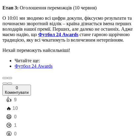
Етап 3:
Оголошення переможців (10 червня)
О 10:01 ми зводимо всі цифри докупи, фіксуємо результати та
починаємо зворотний відлік – країна дізнається імена перших
володарів нашої премії. Перших, але далеко не останніх. Адже
маємо надію, що
Футбол 24 Awards
стане гарною щорічною
традицією, яку всі чекатимуть із величезним нетерпінням.
Нехай переможуть найсильніші!
Читайте ще
:
Футбол 24 Awards
0
Коментувати
️👍
9
️🔥
10
️😄
0
️😢
1
️🤬
0