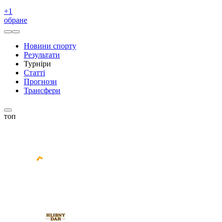
+
1
обране
Новини спорту
Результати
Турніри
Статті
Прогнози
Трансфери
топ