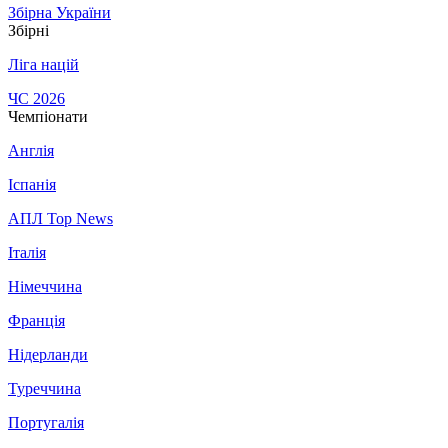
Збірна України
Збірні
Ліга націй
ЧС 2026
Чемпіонати
Англія
Іспанія
АПЛ Top News
Італія
Німеччина
Франція
Нідерланди
Туреччина
Португалія