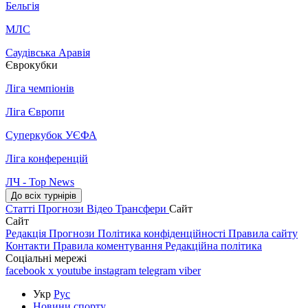
Бельгія
МЛС
Саудівська Аравія
Єврокубки
Ліга чемпіонів
Ліга Європи
Суперкубок УЄФА
Ліга конференцій
ЛЧ - Top News
До всіх турнірів
Статті
Прогнози
Відео
Трансфери
Сайт
Сайт
Редакція
Прогнози
Політика конфіденційності
Правила сайту
Контакти
Правила коментування
Редакційна політика
Соціальні мережі
facebook
x
youtube
instagram
telegram
viber
Укр
Рус
Новини спорту