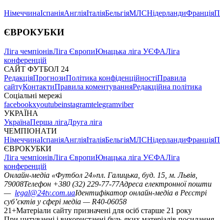
Німеччина
Іспанія
Англія
Італія
Бельгія
МЛС
Нідерланди
Франція
П
ЄВРОКУБКИ
Ліга чемпіонів
Ліга Європи
Юнацька ліга УЄФА
Ліга
конференцій
САЙТ ФУТБОЛ 24
Редакція
Прогнози
Політика конфіденційності
Правила
сайту
Контакти
Правила коментування
Редакційна політика
Соціальні мережі
facebook
x
youtube
instagram
telegram
viber
УКРАЇНА
Україна
Перша ліга
Друга ліга
ЧЕМПІОНАТИ
Німеччина
Іспанія
Англія
Італія
Бельгія
МЛС
Нідерланди
Франція
П
ЄВРОКУБКИ
Ліга чемпіонів
Ліга Європи
Юнацька ліга УЄФА
Ліга
конференцій
Онлайн-медіа «Футбол 24»
пл. Галицька, буд. 15, м. Львів,
79008
Телефон +380 (32) 229-77-77
Адреса електронної пошти
—
legal@24tv.com.ua
Ідентифікатор онлайн-медіа в Реєстрі
суб’єктів у сфері медіа — R40-06058
21+
Матеріали сайту призначені для осіб старше 21 року
При цитуванні і використанні будь-яких матеріалів посилання