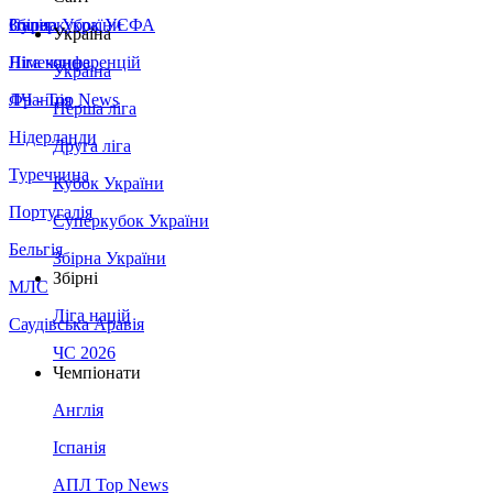
Збірна України
Італія
Суперкубок УЄФА
Україна
Німеччина
Ліга конференцій
Україна
Франція
ЛЧ - Top News
Перша ліга
Нідерланди
Друга ліга
Туреччина
Кубок України
Португалія
Суперкубок України
Бельгія
Збірна України
Збірні
МЛС
Ліга націй
Саудівська Аравія
ЧС 2026
Чемпіонати
Англія
Іспанія
АПЛ Top News