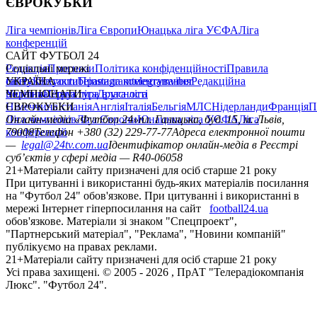
ЄВРОКУБКИ
Ліга чемпіонів
Ліга Європи
Юнацька ліга УЄФА
Ліга
конференцій
САЙТ ФУТБОЛ 24
Редакція
Соціальні мережі
Прогнози
Політика конфіденційності
Правила
сайту
facebook
УКРАЇНА
Контакти
x
youtube
Правила коментування
instagram
telegram
viber
Редакційна
політика
Україна
ЧЕМПІОНАТИ
Перша ліга
Структура власності
Друга ліга
Німеччина
ЄВРОКУБКИ
Іспанія
Англія
Італія
Бельгія
МЛС
Нідерланди
Франція
П
Ліга чемпіонів
Онлайн-медіа «Футбол 24»
Ліга Європи
Юнацька ліга УЄФА
пл. Галицька, буд. 15, м. Львів,
Ліга
конференцій
79008
Телефон +380 (32) 229-77-77
Адреса електронної пошти
—
legal@24tv.com.ua
Ідентифікатор онлайн-медіа в Реєстрі
суб’єктів у сфері медіа — R40-06058
21+
Матеріали сайту призначені для осіб старше 21 року
При цитуванні і використанні будь-яких матеріалів посилання
на "Футбол 24" обов'язкове. При цитуванні і використанні в
мережі Інтернет гіперпосилання на сайт
football24.ua
обов'язкове. Матеріали зі знаком "Спецпроект",
"Партнерський матеріал", "Реклама", "Новини компаній"
публікуємо на правах реклами.
21+
Матеріали сайту призначені для осіб старше 21 року
Усi права захищенi. © 2005 -
2026
, ПрАТ "Телерадіокомпанія
Люкс". "Футбол 24".