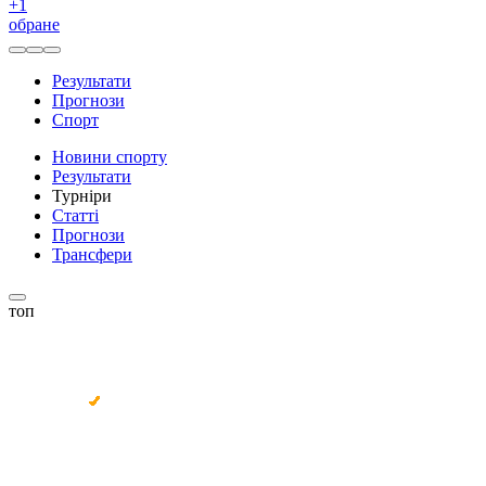
+
1
обране
Результати
Прогнози
Спорт
Новини спорту
Результати
Турніри
Статті
Прогнози
Трансфери
топ