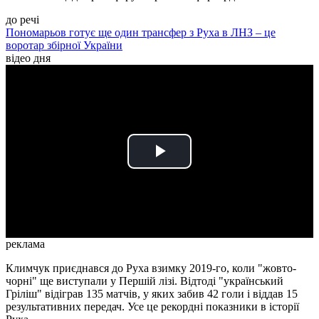
до речі
Пономарьов готує ще один трансфер з Руха в ЛНЗ – це
воротар збірної України
відео дня
Play
Video
реклама
Климчук приєднався до Руха взимку 2019-го, коли "жовто-
чорні" ще виступали у Першій лізі. Відтоді "український
Гріліш" відіграв 135 матчів, у яких забив 42 голи і віддав 15
результативних передач. Усе це рекордні показники в історії