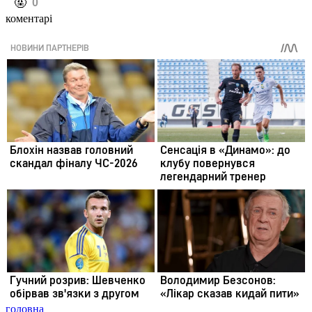
️🤬
0
коментарі
головна