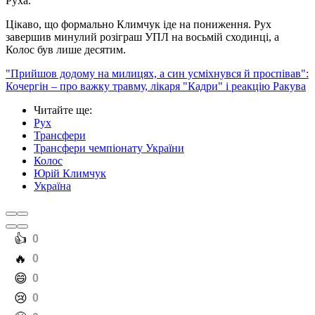
Руха.
Цікаво, що формально Климчук іде на пониження. Рух
завершив минулий розіграш УПЛ на восьмій сходинці, а
Колос був лише десятим.
"Прийшов додому на милицях, а син усміхнувся й проспівав":
Кочергін – про важку травму, лікаря "Кадри" і реакцію Ракува
Читайте ще
:
Рух
Трансфери
Трансфери чемпіонату України
Колос
Юрій Климчук
Україна
️👍
0
️🔥
0
️😄
0
️😢
0