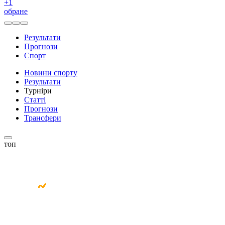
+
1
обране
Результати
Прогнози
Спорт
Новини спорту
Результати
Турніри
Статті
Прогнози
Трансфери
топ