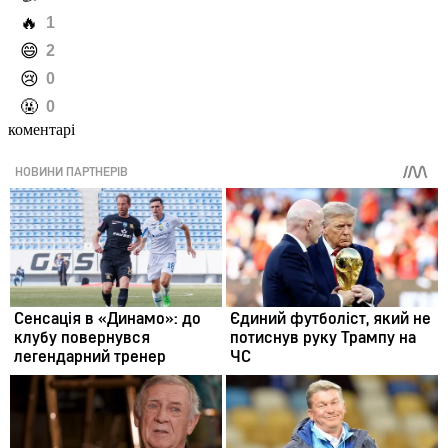
️🔥
1
️😄
2
️😢
0
️🤬
0
коментарі