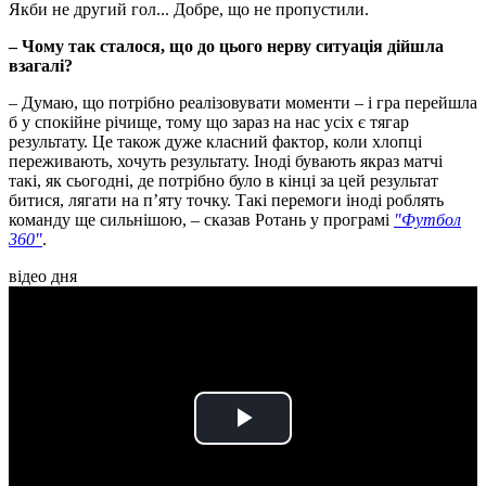
Якби не другий гол... Добре, що не пропустили.
– Чому так сталося, що до цього нерву ситуація дійшла
взагалі?
– Думаю, що потрібно реалізовувати моменти – і гра перейшла
б у спокійне річище, тому що зараз на нас усіх є тягар
результату. Це також дуже класний фактор, коли хлопці
переживають, хочуть результату. Іноді бувають якраз матчі
такі, як сьогодні, де потрібно було в кінці за цей результат
битися, лягати на п’яту точку. Такі перемоги іноді роблять
команду ще сильнішою, – сказав Ротань у програмі
"Футбол
360"
.
відео дня
Play