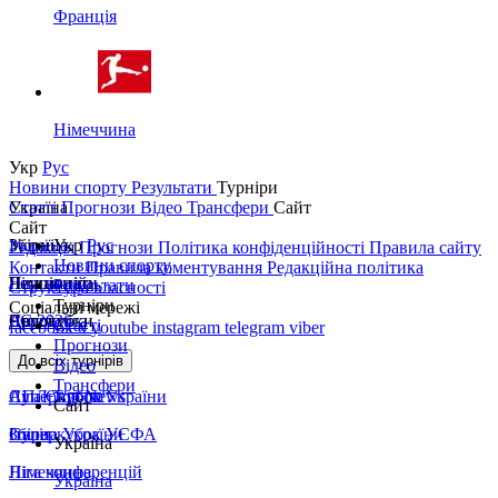
Франція
Німеччина
Укр
Рус
Новини спорту
Результати
Турніри
Україна
Статті
Прогнози
Відео
Трансфери
Сайт
Сайт
Україна
Збірні
Укр
Рус
Редакція
Прогнози
Політика конфіденційності
Правила сайту
Новини спорту
Контакти
Правила коментування
Редакційна політика
Перша ліга
Ліга націй
Чемпіонати
Результати
Структура власності
Турніри
Соціальні мережі
Друга ліга
ЧС 2026
Англія
Єврокубки
Статті
facebook
x
youtube
instagram
telegram
viber
Прогнози
Кубок України
Іспанія
Ліга чемпіонів
До всіх турнірів
Відео
Трансфери
Суперкубок України
АПЛ Top News
Ліга Європи
Сайт
Збірна України
Італія
Суперкубок УЄФА
Україна
Німеччина
Ліга конференцій
Україна