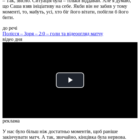
– Так, звісно. Ситуація була – тільки віддавай. Але я думаю,
що Саша взяв ініціативу на себе. Якби він не забив у тому
моменті, то, мабуть, усі, хто біг його вітати, побігли б його
бити.
до речі
Полісся – Зоря – 2:0 – голи та відеоогляд матчу
відео дня
Play
Video
реклама
У нас було більш ніж достатньо моментів, щоб раніше
закінчувати матч. А так, звичайно, кінцівка була нервова.