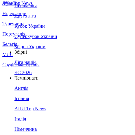
Франція
ЛЧ - Top News
Перша ліга
Нідерланди
Друга ліга
Туреччина
Кубок України
Португалія
Суперкубок України
Бельгія
Збірна України
Збірні
МЛС
Ліга націй
Саудівська Аравія
ЧС 2026
Чемпіонати
Англія
Іспанія
АПЛ Top News
Італія
Німеччина