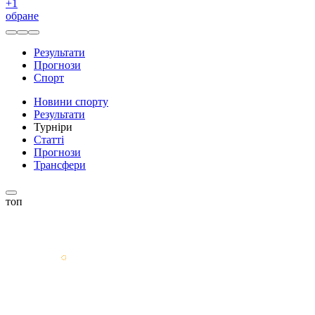
+
1
обране
Результати
Прогнози
Спорт
Новини спорту
Результати
Турніри
Статті
Прогнози
Трансфери
топ