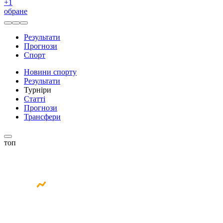
+
1
обране
Результати
Прогнози
Спорт
Новини спорту
Результати
Турніри
Статті
Прогнози
Трансфери
топ