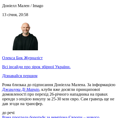
Доніелл Мален / Imago
13 січня, 20:58
Олекса Бик
Журналіст
Всі інсайди про зірок збірної України.
Дізнавайся першим
Рома близька до підписання Доніелла Малена. За інформацією
Джанлуки Ді Марціо
, клуби вже досягли принципової
домовленості про перехід 26-річного нападника на правах
оренди з опцією викупу за 25-30 млн євро. Сам гравець ще не
дав згоди на трансфер.
до речі
Рома програла боротьбу за чемпіона Європи – нового