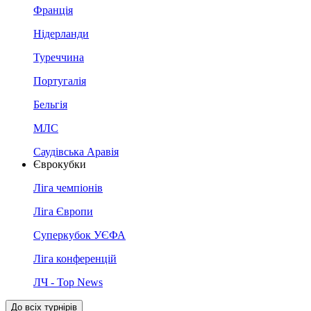
Франція
Нідерланди
Туреччина
Португалія
Бельгія
МЛС
Саудівська Аравія
Єврокубки
Ліга чемпіонів
Ліга Європи
Суперкубок УЄФА
Ліга конференцій
ЛЧ - Top News
До всіх турнірів