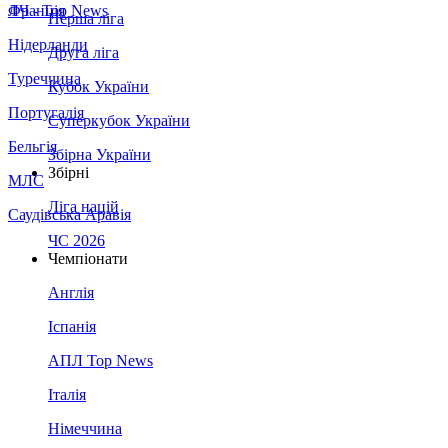
Франція
ЛЧ - Top News
Перша ліга
Нідерланди
Друга ліга
Туреччина
Кубок України
Португалія
Суперкубок України
Бельгія
Збірна України
Збірні
МЛС
Ліга націй
Саудівська Аравія
ЧС 2026
Чемпіонати
Англія
Іспанія
АПЛ Top News
Італія
Німеччина