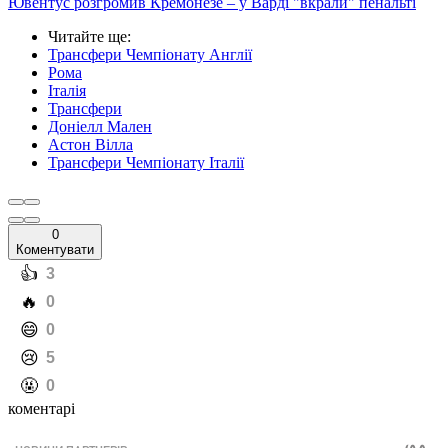
Ювентус розгромив Кремонезе – у Варді "вкрали" пенальті
Читайте ще
:
Трансфери Чемпіонату Англії
Рома
Італія
Трансфери
Доніелл Мален
Астон Вілла
Трансфери Чемпіонату Італії
0
Коментувати
️👍
3
️🔥
0
️😄
0
️😢
5
️🤬
0
коментарі