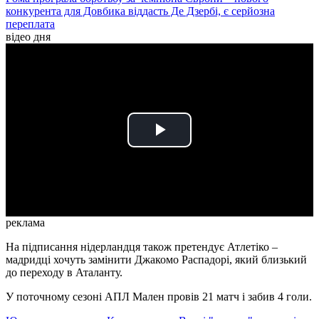
конкурента для Довбика віддасть Де Дзербі, є серйозна
переплата
відео дня
Play
Video
реклама
На підписання нідерландця також претендує Атлетіко –
мадридці хочуть замінити Джакомо Распадорі, який близький
до переходу в Аталанту.
У поточному сезоні АПЛ Мален провів 21 матч і забив 4 голи.