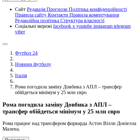
Сайт
Редакція
Прогнози
Політика конфіденційності
Правила сайту
Контакти
Правила коментування
Редакційна політика
Структура власності
Соціальні мережі
facebook
x
youtube
instagram
telegram
viber
Футбол 24
Новини футболу
Італія
Рома погодила заміну Довбика з АПЛ – трансфер
обійдеться мінімум у 25 млн євро
Рома погодила заміну Довбика з АПЛ –
трансфер обійдеться мінімум у 25 млн євро
Рома працює над трансфером форварда Астон Вілли Доніелла
Малена.