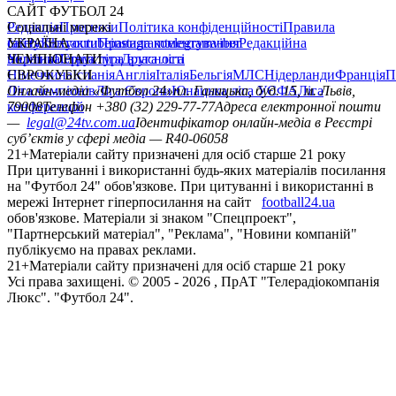
САЙТ ФУТБОЛ 24
Редакція
Соціальні мережі
Прогнози
Політика конфіденційності
Правила
сайту
facebook
УКРАЇНА
Контакти
x
youtube
Правила коментування
instagram
telegram
viber
Редакційна
політика
Україна
ЧЕМПІОНАТИ
Перша ліга
Структура власності
Друга ліга
Німеччина
ЄВРОКУБКИ
Іспанія
Англія
Італія
Бельгія
МЛС
Нідерланди
Франція
П
Ліга чемпіонів
Онлайн-медіа «Футбол 24»
Ліга Європи
Юнацька ліга УЄФА
пл. Галицька, буд. 15, м. Львів,
Ліга
конференцій
79008
Телефон +380 (32) 229-77-77
Адреса електронної пошти
—
legal@24tv.com.ua
Ідентифікатор онлайн-медіа в Реєстрі
суб’єктів у сфері медіа — R40-06058
21+
Матеріали сайту призначені для осіб старше 21 року
При цитуванні і використанні будь-яких матеріалів посилання
на "Футбол 24" обов'язкове. При цитуванні і використанні в
мережі Інтернет гіперпосилання на сайт
football24.ua
обов'язкове. Матеріали зі знаком "Спецпроект",
"Партнерський матеріал", "Реклама", "Новини компаній"
публікуємо на правах реклами.
21+
Матеріали сайту призначені для осіб старше 21 року
Усi права захищенi. © 2005 -
2026
, ПрАТ "Телерадіокомпанія
Люкс". "Футбол 24".