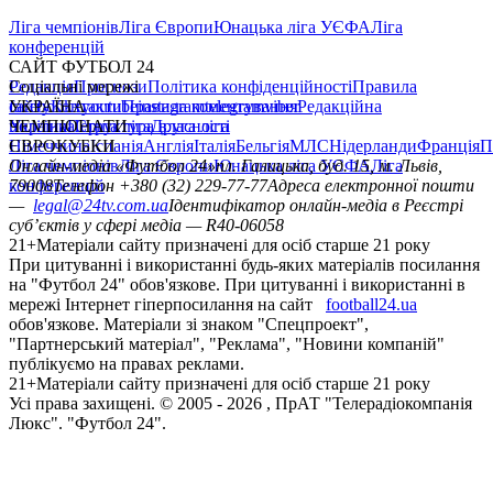
Ліга чемпіонів
Ліга Європи
Юнацька ліга УЄФА
Ліга
конференцій
САЙТ ФУТБОЛ 24
Редакція
Соціальні мережі
Прогнози
Політика конфіденційності
Правила
сайту
facebook
УКРАЇНА
Контакти
x
youtube
Правила коментування
instagram
telegram
viber
Редакційна
політика
Україна
ЧЕМПІОНАТИ
Перша ліга
Структура власності
Друга ліга
Німеччина
ЄВРОКУБКИ
Іспанія
Англія
Італія
Бельгія
МЛС
Нідерланди
Франція
П
Ліга чемпіонів
Онлайн-медіа «Футбол 24»
Ліга Європи
Юнацька ліга УЄФА
пл. Галицька, буд. 15, м. Львів,
Ліга
конференцій
79008
Телефон +380 (32) 229-77-77
Адреса електронної пошти
—
legal@24tv.com.ua
Ідентифікатор онлайн-медіа в Реєстрі
суб’єктів у сфері медіа — R40-06058
21+
Матеріали сайту призначені для осіб старше 21 року
При цитуванні і використанні будь-яких матеріалів посилання
на "Футбол 24" обов'язкове. При цитуванні і використанні в
мережі Інтернет гіперпосилання на сайт
football24.ua
обов'язкове. Матеріали зі знаком "Спецпроект",
"Партнерський матеріал", "Реклама", "Новини компаній"
публікуємо на правах реклами.
21+
Матеріали сайту призначені для осіб старше 21 року
Усi права захищенi. © 2005 -
2026
, ПрАТ "Телерадіокомпанія
Люкс". "Футбол 24".