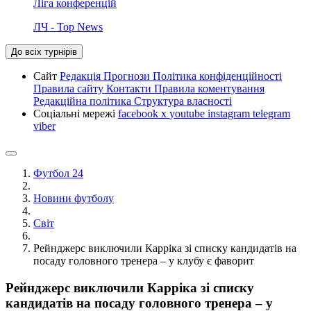
Ліга конференцій
ЛЧ - Top News
До всіх турнірів
Сайт
Редакція
Прогнози
Політика конфіденційності
Правила сайту
Контакти
Правила коментування
Редакційна політика
Структура власності
Соціальні мережі
facebook
x
youtube
instagram
telegram
viber
Футбол 24
Новини футболу
Світ
Рейнджерс виключили Карріка зі списку кандидатів на
посаду головного тренера – у клубу є фаворит
Рейнджерс виключили Карріка зі списку
кандидатів на посаду головного тренера – у