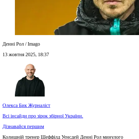
Денні Рол / Imago
13 жовтня 2025, 18:37
Олекса Бик
Журналіст
Всі інсайди про зірок збірної України.
Дізнавайся першим
Колишній тренер Шеффілд Уенсдей Денні Рол минулого