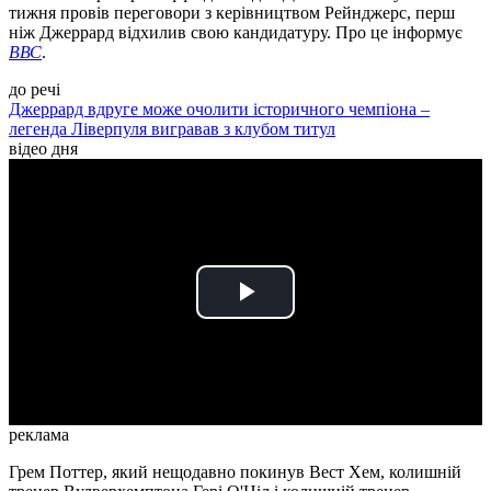
тижня провів переговори з керівництвом Рейнджерс, перш
ніж Джеррард відхилив свою кандидатуру. Про це інформує
ВВС
.
до речі
Джеррард вдруге може очолити історичного чемпіона –
легенда Ліверпуля вигравав з клубом титул
відео дня
Play
Video
реклама
Грем Поттер, який нещодавно покинув Вест Хем, колишній