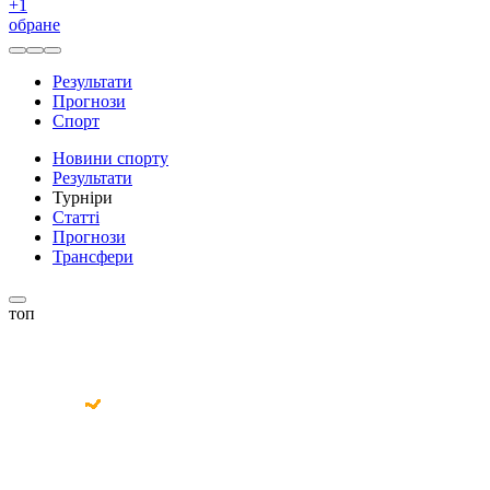
+
1
обране
Результати
Прогнози
Спорт
Новини спорту
Результати
Турніри
Статті
Прогнози
Трансфери
топ