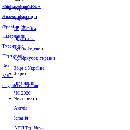
Збірна України
Італія
Суперкубок УЄФА
Україна
Німеччина
Ліга конференцій
Україна
Франція
ЛЧ - Top News
Перша ліга
Нідерланди
Друга ліга
Туреччина
Кубок України
Португалія
Суперкубок України
Бельгія
Збірна України
Збірні
МЛС
Ліга націй
Саудівська Аравія
ЧС 2026
Чемпіонати
Англія
Іспанія
АПЛ Top News