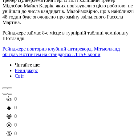
тренер Вулверхемптона Гері О'Ніл і колишній тренер
Мідлсбро Майкл Каррік, яких пов'язували з цією роботою, не
увійшли до числа кандидатів. Малоймовірно, що в найближчі
48 годин буде оголошено про заміну звільненого Рассела
Мартіна.
Рейнджерс займає 8-е місце в турнірній таблиці чемпіонату
Шотландії.
Рейнджерс повторив клубний антирекорд, Мітьюлланд
обіграв Ноттінгем на стандартах: Ліга Європи
Читайте ще
:
Рейнджерс
Світ
️👍
0
️🔥
0
️😄
0
️😢
0
️🤬
0