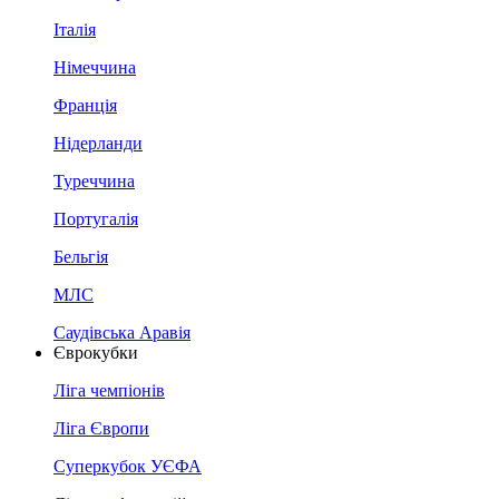
Італія
Німеччина
Франція
Нідерланди
Туреччина
Португалія
Бельгія
МЛС
Саудівська Аравія
Єврокубки
Ліга чемпіонів
Ліга Європи
Суперкубок УЄФА