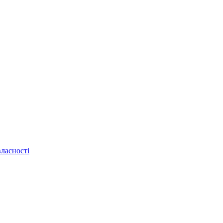
ласності