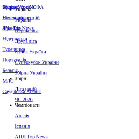
Збірна України
Італія
Суперкубок УЄФА
Україна
Німеччина
Ліга конференцій
Україна
Франція
ЛЧ - Top News
Перша ліга
Нідерланди
Друга ліга
Туреччина
Кубок України
Португалія
Суперкубок України
Бельгія
Збірна України
Збірні
МЛС
Ліга націй
Саудівська Аравія
ЧС 2026
Чемпіонати
Англія
Іспанія
АПЛ Top News