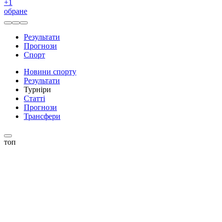
+
1
обране
Результати
Прогнози
Спорт
Новини спорту
Результати
Турніри
Статті
Прогнози
Трансфери
топ