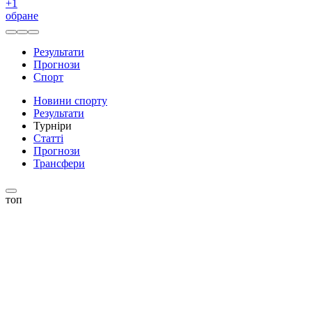
+
1
обране
Результати
Прогнози
Спорт
Новини спорту
Результати
Турніри
Статті
Прогнози
Трансфери
топ