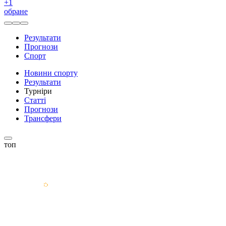
+
1
обране
Результати
Прогнози
Спорт
Новини спорту
Результати
Турніри
Статті
Прогнози
Трансфери
топ