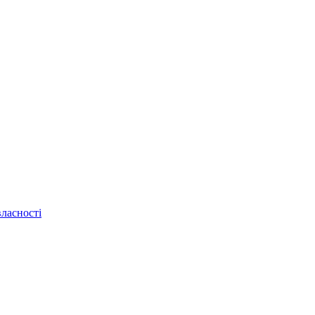
ласності