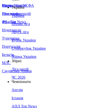
Збірна України
Італія
Суперкубок УЄФА
Україна
Німеччина
Ліга конференцій
Україна
Франція
ЛЧ - Top News
Перша ліга
Нідерланди
Друга ліга
Туреччина
Кубок України
Португалія
Суперкубок України
Бельгія
Збірна України
Збірні
МЛС
Ліга націй
Саудівська Аравія
ЧС 2026
Чемпіонати
Англія
Іспанія
АПЛ Top News