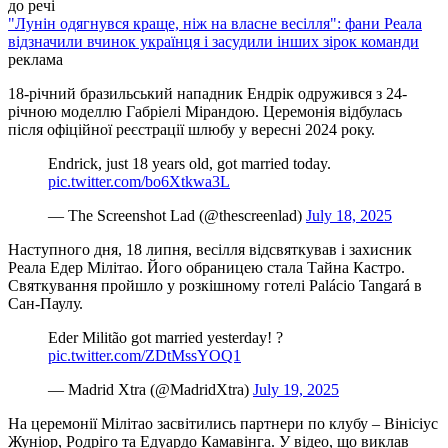
до речі
"Лунін одягнувся краще, ніж на власне весілля": фани Реала
відзначили вчинок українця і засудили інших зірок команди
реклама
18-річний бразильський нападник Ендрік одружився з 24-
річною моделлю Габріелі Мірандою. Церемонія відбулась
після офіційної реєстрації шлюбу у вересні 2024 року.
Endrick, just 18 years old, got married today.
pic.twitter.com/bo6Xtkwa3L
— The Screenshot Lad (@thescreenlad)
July 18, 2025
Наступного дня, 18 липня, весілля відсвяткував і захисник
Реала Едер Мілітао. Його обраницею стала Тайна Кастро.
Святкування пройшло у розкішному готелі Palácio Tangará в
Сан-Паулу.
Eder Militão got married yesterday! ?
pic.twitter.com/ZDtMssYOQ1
— Madrid Xtra (@MadridXtra)
July 19, 2025
На церемонії Мілітао засвітились партнери по клубу – Вінісіус
Жуніор, Родріго та Едуардо Камавінга. У відео, що виклав