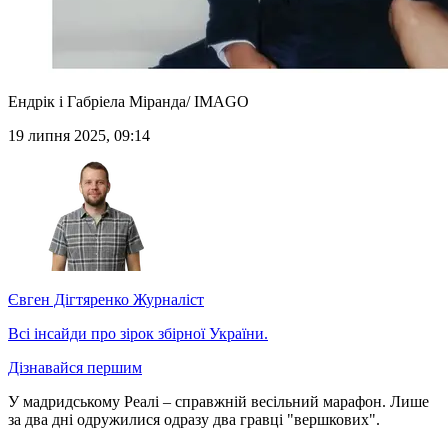
Ендрік і Габріела Міранда/ IMAGO
19 липня 2025, 09:14
Євген Дігтяренко
Журналіст
Всі інсайди про зірок збірної України.
Дізнавайся першим
У мадридському Реалі – справжній весільний марафон. Лише
за два дні одружилися одразу два гравці "вершкових".