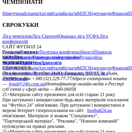
ЧЕМПІОНАТИ
Німеччина
Іспанія
Англія
Італія
Бельгія
МЛС
Нідерланди
Франція
П
ЄВРОКУБКИ
Ліга чемпіонів
Ліга Європи
Юнацька ліга УЄФА
Ліга
конференцій
САЙТ ФУТБОЛ 24
Редакція
Соціальні мережі
Прогнози
Політика конфіденційності
Правила
сайту
facebook
УКРАЇНА
Контакти
x
youtube
Правила коментування
instagram
telegram
viber
Редакційна
політика
Україна
ЧЕМПІОНАТИ
Перша ліга
Структура власності
Друга ліга
Німеччина
ЄВРОКУБКИ
Іспанія
Англія
Італія
Бельгія
МЛС
Нідерланди
Франція
П
Ліга чемпіонів
Онлайн-медіа «Футбол 24»
Ліга Європи
Юнацька ліга УЄФА
пл. Галицька, буд. 15, м. Львів,
Ліга
конференцій
79008
Телефон +380 (32) 229-77-77
Адреса електронної пошти
—
legal@24tv.com.ua
Ідентифікатор онлайн-медіа в Реєстрі
суб’єктів у сфері медіа — R40-06058
21+
Матеріали сайту призначені для осіб старше 21 року
При цитуванні і використанні будь-яких матеріалів посилання
на "Футбол 24" обов'язкове. При цитуванні і використанні в
мережі Інтернет гіперпосилання на сайт
football24.ua
обов'язкове. Матеріали зі знаком "Спецпроект",
"Партнерський матеріал", "Реклама", "Новини компаній"
публікуємо на правах реклами.
21+
Матеріали сайту призначені для осіб старше 21 року