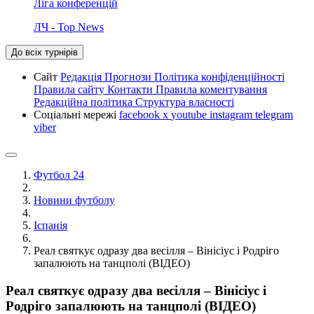
Ліга конференцій
ЛЧ - Top News
До всіх турнірів
Сайт
Редакція
Прогнози
Політика конфіденційності
Правила сайту
Контакти
Правила коментування
Редакційна політика
Структура власності
Соціальні мережі
facebook
x
youtube
instagram
telegram
viber
Футбол 24
Новини футболу
Іспанія
Реал святкує одразу два весілля – Вінісіус і Родріго
запалюють на танцполі (ВІДЕО)
Реал святкує одразу два весілля – Вінісіус і
Родріго запалюють на танцполі (ВІДЕО)