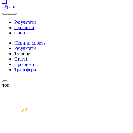
+
1
обране
Результати
Прогнози
Спорт
Новини спорту
Результати
Турніри
Статті
Прогнози
Трансфери
топ