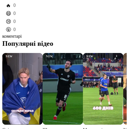
️🔥
0
️😄
0
️😢
0
️🤬
0
коментарі