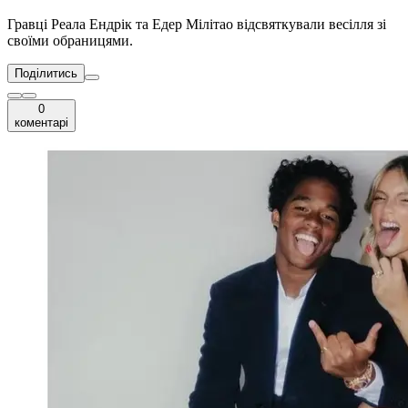
Гравці Реала Ендрік та Едер Мілітао відсвяткували весілля зі
своїми обраницями.
Поділитись
0
коментарі