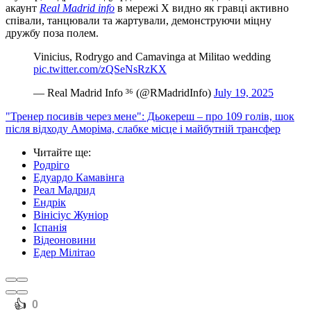
акаунт
Real Madrid info
в мережі X видно як гравці активно
співали, танцювали та жартували, демонструючи міцну
дружбу поза полем.
Vinicius, Rodrygo and Camavinga at Militao wedding
pic.twitter.com/zQSeNsRzKX
— Real Madrid Info ³⁶ (@RMadridInfo)
July 19, 2025
"Тренер посивів через мене": Дьокереш – про 109 голів, шок
після відходу Аморіма, слабке місце і майбутній трансфер
Читайте ще
:
Родріго
Едуардо Камавінга
Реал Мадрид
Ендрік
Вінісіус Жуніор
Іспанія
Відеоновини
Едер Мілітао
️👍
0