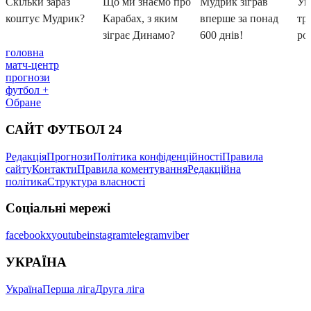
головна
матч-центр
прогнози
футбол +
Обране
САЙТ ФУТБОЛ 24
Редакція
Прогнози
Політика конфіденційності
Правила
сайту
Контакти
Правила коментування
Редакційна
політика
Структура власності
Соціальні мережі
facebook
x
youtube
instagram
telegram
viber
УКРАЇНА
Україна
Перша ліга
Друга ліга