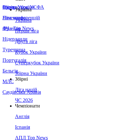
Збірна України
Італія
Суперкубок УЄФА
Україна
Німеччина
Ліга конференцій
Україна
Франція
ЛЧ - Top News
Перша ліга
Нідерланди
Друга ліга
Туреччина
Кубок України
Португалія
Суперкубок України
Бельгія
Збірна України
Збірні
МЛС
Ліга націй
Саудівська Аравія
ЧС 2026
Чемпіонати
Англія
Іспанія
АПЛ Top News