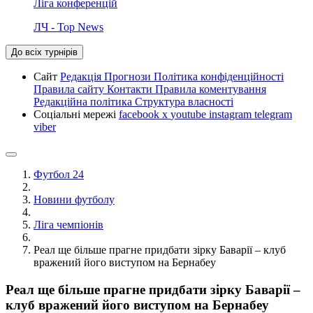
Ліга конференцій
ЛЧ - Top News
До всіх турнірів
Сайт
Редакція
Прогнози
Політика конфіденційності
Правила сайту
Контакти
Правила коментування
Редакційна політика
Структура власності
Соціальні мережі
facebook
x
youtube
instagram
telegram
viber
Футбол 24
Новини футболу
Ліга чемпіонів
Реал ще більше прагне придбати зірку Баварії – клуб
вражений його виступом на Бернабеу
Реал ще більше прагне придбати зірку Баварії –
клуб вражений його виступом на Бернабеу