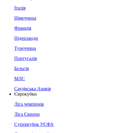
Італія
Німеччина
Франція
Нідерланди
Туреччина
Португалія
Бельгія
МЛС
Саудівська Аравія
Єврокубки
Ліга чемпіонів
Ліга Європи
Суперкубок УЄФА