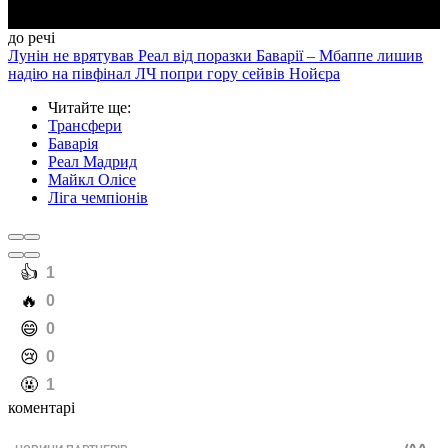
до речі
Лунін не врятував Реал від поразки Баварії – Мбаппе лишив
надію на півфінал ЛЧ попри гору сейвів Нойєра
Читайте ще
:
Трансфери
Баварія
Реал Мадрид
Майкл Олісе
Ліга чемпіонів
️👍
1
️🔥
0
️😄
0
️😢
0
️🤬
1
коментарі