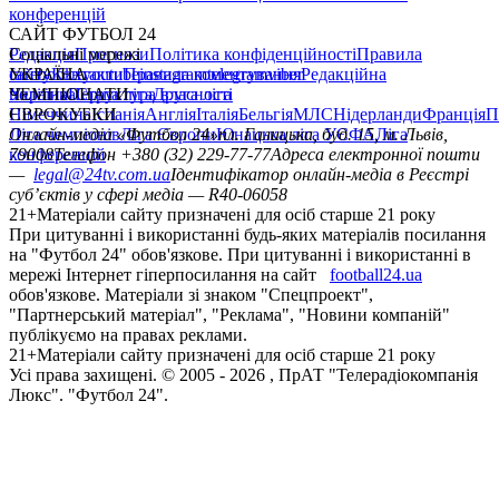
конференцій
САЙТ ФУТБОЛ 24
Редакція
Соціальні мережі
Прогнози
Політика конфіденційності
Правила
сайту
facebook
УКРАЇНА
Контакти
x
youtube
Правила коментування
instagram
telegram
viber
Редакційна
політика
Україна
ЧЕМПІОНАТИ
Перша ліга
Структура власності
Друга ліга
Німеччина
ЄВРОКУБКИ
Іспанія
Англія
Італія
Бельгія
МЛС
Нідерланди
Франція
П
Ліга чемпіонів
Онлайн-медіа «Футбол 24»
Ліга Європи
Юнацька ліга УЄФА
пл. Галицька, буд. 15, м. Львів,
Ліга
конференцій
79008
Телефон +380 (32) 229-77-77
Адреса електронної пошти
—
legal@24tv.com.ua
Ідентифікатор онлайн-медіа в Реєстрі
суб’єктів у сфері медіа — R40-06058
21+
Матеріали сайту призначені для осіб старше 21 року
При цитуванні і використанні будь-яких матеріалів посилання
на "Футбол 24" обов'язкове. При цитуванні і використанні в
мережі Інтернет гіперпосилання на сайт
football24.ua
обов'язкове. Матеріали зі знаком "Спецпроект",
"Партнерський матеріал", "Реклама", "Новини компаній"
публікуємо на правах реклами.
21+
Матеріали сайту призначені для осіб старше 21 року
Усi права захищенi. © 2005 -
2026
, ПрАТ "Телерадіокомпанія
Люкс". "Футбол 24".