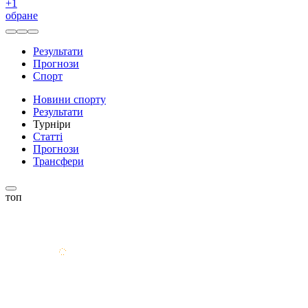
+
1
обране
Результати
Прогнози
Спорт
Новини спорту
Результати
Турніри
Статті
Прогнози
Трансфери
топ