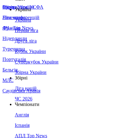
Збірна України
Італія
Суперкубок УЄФА
Україна
Німеччина
Ліга конференцій
Україна
Франція
ЛЧ - Top News
Перша ліга
Нідерланди
Друга ліга
Туреччина
Кубок України
Португалія
Суперкубок України
Бельгія
Збірна України
Збірні
МЛС
Ліга націй
Саудівська Аравія
ЧС 2026
Чемпіонати
Англія
Іспанія
АПЛ Top News