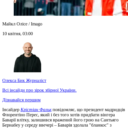
Майкл Олісе / Imago
10 квітня, 03:00
Олекса Бик
Журналіст
Всі інсайди про зірок збірної України.
Дізнавайся першим
Інсайдер
Крістіан Фальк
повідомляє, що президент мадридців
Флорентіно Перес, який і без того хотів придбати вінгера
Баварії влітку, залишився вражений його грою на Сантьяго
Бернабеу у середу ввечері – Баварія здолала "бланкос" з