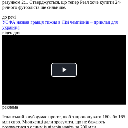
разунком 2:1. Стверджується, що тепер Реал хоче купити 24-
річного футболіста ще сильніше.
до речі
УЄФА назвав гравця тижня в Лізі чемпіонів – приклад для
українця
відео дня
Play
Video
реклама
Іспанський клуб думає про те, щоб запропонувати 160 або 165
млн євро. Мюнхенці дали зрозуміти, що не бажають
розлучатися з одним із лідерів навіть за 200 млн.