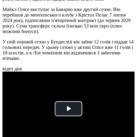
Майкл Олісе виступає за Баварію вже другий сезон. Він
перейшов до мюнхенського клубу з Крістал Пелас 7 липня
2024 року, підписавши п'ятирічний контракт (до червня 2029
року). Сума трансферу склала близько 53 млн євро (плюс
можливі бонуси).
У свій перший сезон у Бундеслізі він забив 12 голів і віддав 14
гольових передач. У цьому сезоні у активі Олісе вже 11 голів і
18 асистів, а в Лізі чемпіонів він відзначився 3 забитими
м'ячами.
відео дня
Play
Video