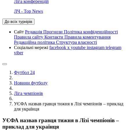
Ліга конференцій
ЛЧ - Top News
До всіх турнірів
Сайт
Редакція
Прогнози
Політика конфіденційності
Правила сайту
Контакти
Правила коментування
Редакційна політика
Структура власності
Соціальні мережі
facebook
x
youtube
instagram
telegram
viber
Футбол 24
Новини футболу
Ліга чемпіонів
УЄФА назвав гравця тижня в Лізі чемпіонів – приклад
для українця
УЄФА назвав гравця тижня в Лізі чемпіонів –
приклад для українця