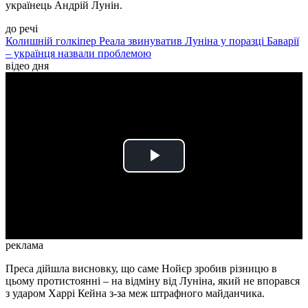
українець Андрій Лунін.
до речі
Колишній голкіпер Реала звинуватив Луніна у поразці Баварії
– українця назвали проблемою
відео дня
Play
Video
реклама
Преса дійшла висновку, що саме Нойєр зробив різницю в
цьому протистоянні – на відміну від Луніна, який не впорався
з ударом Харрі Кейна з-за меж штрафного майданчика.