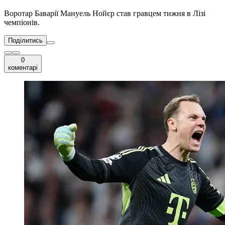
Воротар Баварії Мануель Нойєр став гравцем тижня в Лізі
чемпіонів.
Поділитись
0
коментарі