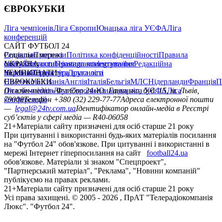
ЄВРОКУБКИ
Ліга чемпіонів
Ліга Європи
Юнацька ліга УЄФА
Ліга
конференцій
САЙТ ФУТБОЛ 24
Редакція
Соціальні мережі
Прогнози
Політика конфіденційності
Правила
сайту
facebook
УКРАЇНА
Контакти
x
youtube
Правила коментування
instagram
telegram
viber
Редакційна
політика
Україна
ЧЕМПІОНАТИ
Перша ліга
Структура власності
Друга ліга
Німеччина
ЄВРОКУБКИ
Іспанія
Англія
Італія
Бельгія
МЛС
Нідерланди
Франція
П
Ліга чемпіонів
Онлайн-медіа «Футбол 24»
Ліга Європи
Юнацька ліга УЄФА
пл. Галицька, буд. 15, м. Львів,
Ліга
конференцій
79008
Телефон +380 (32) 229-77-77
Адреса електронної пошти
—
legal@24tv.com.ua
Ідентифікатор онлайн-медіа в Реєстрі
суб’єктів у сфері медіа — R40-06058
21+
Матеріали сайту призначені для осіб старше 21 року
При цитуванні і використанні будь-яких матеріалів посилання
на "Футбол 24" обов'язкове. При цитуванні і використанні в
мережі Інтернет гіперпосилання на сайт
football24.ua
обов'язкове. Матеріали зі знаком "Спецпроект",
"Партнерський матеріал", "Реклама", "Новини компаній"
публікуємо на правах реклами.
21+
Матеріали сайту призначені для осіб старше 21 року
Усi права захищенi. © 2005 -
2026
, ПрАТ "Телерадіокомпанія
Люкс". "Футбол 24".