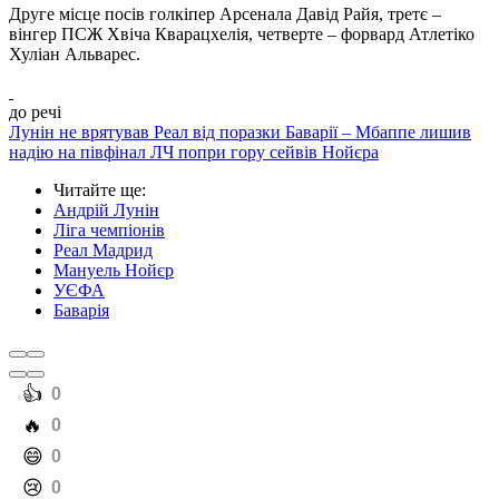
Друге місце посів голкіпер Арсенала Давід Райя, третє –
вінгер ПСЖ Хвіча Кварацхелія, четверте – форвард Атлетіко
Хуліан Альварес.
до речі
Лунін не врятував Реал від поразки Баварії – Мбаппе лишив
надію на півфінал ЛЧ попри гору сейвів Нойєра
Читайте ще
:
Андрій Лунін
Ліга чемпіонів
Реал Мадрид
Мануель Нойєр
УЄФА
Баварія
️👍
0
️🔥
0
️😄
0
️😢
0