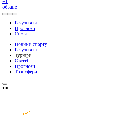
+
1
обране
Результати
Прогнози
Спорт
Новини спорту
Результати
Турніри
Статті
Прогнози
Трансфери
топ