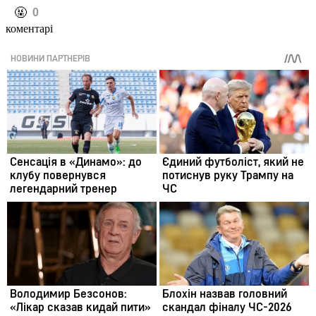
️🤬
0
коментарі