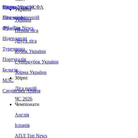
Збірна України
Італія
Суперкубок УЄФА
Україна
Німеччина
Ліга конференцій
Україна
Франція
ЛЧ - Top News
Перша ліга
Нідерланди
Друга ліга
Туреччина
Кубок України
Португалія
Суперкубок України
Бельгія
Збірна України
Збірні
МЛС
Ліга націй
Саудівська Аравія
ЧС 2026
Чемпіонати
Англія
Іспанія
АПЛ Top News