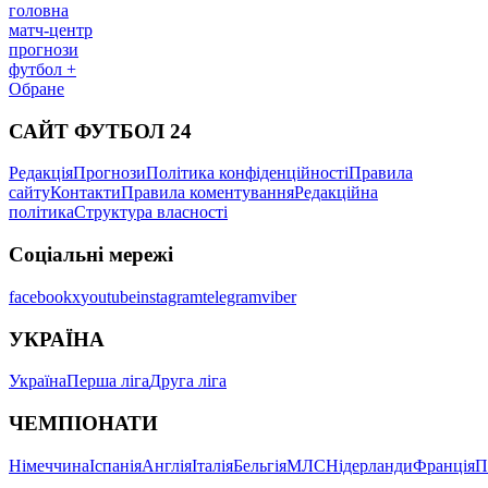
головна
матч-центр
прогнози
футбол +
Обране
САЙТ ФУТБОЛ 24
Редакція
Прогнози
Політика конфіденційності
Правила
сайту
Контакти
Правила коментування
Редакційна
політика
Структура власності
Соціальні мережі
facebook
x
youtube
instagram
telegram
viber
УКРАЇНА
Україна
Перша ліга
Друга ліга
ЧЕМПІОНАТИ
Німеччина
Іспанія
Англія
Італія
Бельгія
МЛС
Нідерланди
Франція
П