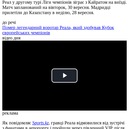
Реал у другому турі Ліги чемпіонів зіграє з Кайратом на виїзді.
Матч запланований на вівторок, 30 вересня. Мадридці
прилетіли до Казахстану в неділю, 28 вересня.
до речі
Помер легендарний воротар Реала, який здобував Кубок
європейських чемпіонів
відео дня
Play
Video
реклама
Як повідомляє
Sports.kz
, гравці Реала відмовилися від зустрічі
з фанатами в аеропорту і пройшли через південний VIP, після