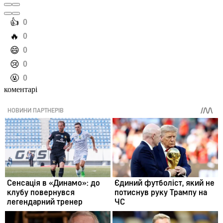
️👍
0
️🔥
0
️😄
0
️😢
0
️🤬
0
коментарі