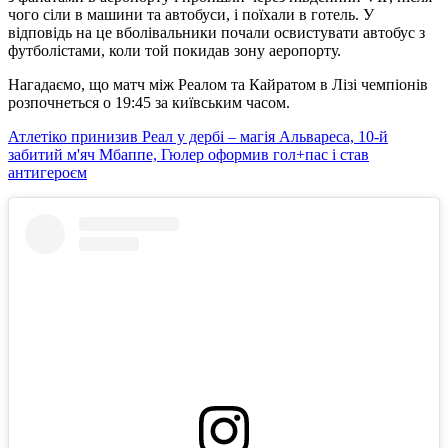
чого сіли в машини та автобуси, і поїхали в готель. У
відповідь на це вболівальники почали освистувати автобус з
футболістами, коли той покидав зону аеропорту.
Нагадаємо, що матч між Реалом та Кайратом в Лізі чемпіонів
розпочнеться о 19:45 за київським часом.
Атлетіко принизив Реал у дербі – магія Альвареса, 10-й
забитий м'яч Мбаппе, Гюлер оформив гол+пас і став
антигероєм