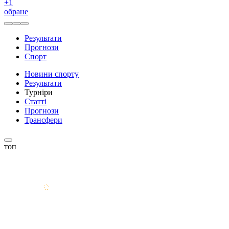
+
1
обране
Результати
Прогнози
Спорт
Новини спорту
Результати
Турніри
Статті
Прогнози
Трансфери
топ