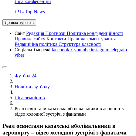
Ліга конференцій
ЛЧ - Top News
До всіх турнірів
Сайт
Редакція
Прогнози
Політика конфіденційності
Правила сайту
Контакти
Правила коментування
Редакційна політика
Структура власності
Соціальні мережі
facebook
x
youtube
instagram
telegram
viber
Футбол 24
Новини футболу
Ліга чемпіонів
Реал освистали казахські вболівальники в аеропорту –
відео холодної зустрічі з фанатами
Реал освистали казахські вболівальники в
аеропорту – відео холодної зустрічі з фанатами