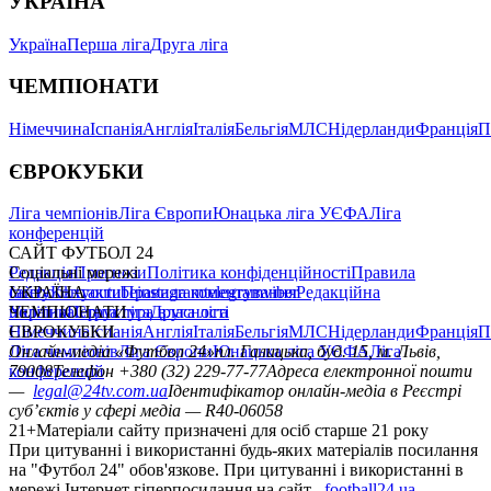
УКРАЇНА
Україна
Перша ліга
Друга ліга
ЧЕМПІОНАТИ
Німеччина
Іспанія
Англія
Італія
Бельгія
МЛС
Нідерланди
Франція
П
ЄВРОКУБКИ
Ліга чемпіонів
Ліга Європи
Юнацька ліга УЄФА
Ліга
конференцій
САЙТ ФУТБОЛ 24
Редакція
Соціальні мережі
Прогнози
Політика конфіденційності
Правила
сайту
facebook
УКРАЇНА
Контакти
x
youtube
Правила коментування
instagram
telegram
viber
Редакційна
політика
Україна
ЧЕМПІОНАТИ
Перша ліга
Структура власності
Друга ліга
Німеччина
ЄВРОКУБКИ
Іспанія
Англія
Італія
Бельгія
МЛС
Нідерланди
Франція
П
Ліга чемпіонів
Онлайн-медіа «Футбол 24»
Ліга Європи
Юнацька ліга УЄФА
пл. Галицька, буд. 15, м. Львів,
Ліга
конференцій
79008
Телефон +380 (32) 229-77-77
Адреса електронної пошти
—
legal@24tv.com.ua
Ідентифікатор онлайн-медіа в Реєстрі
суб’єктів у сфері медіа — R40-06058
21+
Матеріали сайту призначені для осіб старше 21 року
При цитуванні і використанні будь-яких матеріалів посилання
на "Футбол 24" обов'язкове. При цитуванні і використанні в
мережі Інтернет гіперпосилання на сайт
football24.ua