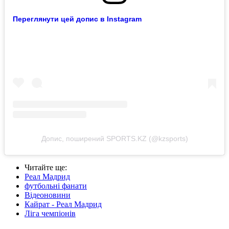
Переглянути цей допис в Instagram
Допис, поширений SPORTS.KZ (@kzsports)
Читайте ще
:
Реал Мадрид
футбольні фанати
Відеоновини
Кайрат - Реал Мадрид
Ліга чемпіонів