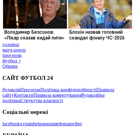
головна
матч-центр
прогнози
футбол +
Обране
САЙТ ФУТБОЛ 24
Редакція
Прогнози
Політика конфіденційності
Правила
сайту
Контакти
Правила коментування
Редакційна
політика
Структура власності
Соціальні мережі
facebook
x
youtube
instagram
telegram
viber