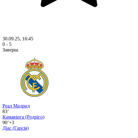
30.09.25, 16:45
0 - 5
Заверш.
Реал Мадрид
83’
Камавінга
(Родріго)
90’+3
Діас
(Гарсія)