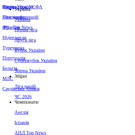
Збірна України
Італія
Суперкубок УЄФА
Україна
Німеччина
Ліга конференцій
Україна
Франція
ЛЧ - Top News
Перша ліга
Нідерланди
Друга ліга
Туреччина
Кубок України
Португалія
Суперкубок України
Бельгія
Збірна України
Збірні
МЛС
Ліга націй
Саудівська Аравія
ЧС 2026
Чемпіонати
Англія
Іспанія
АПЛ Top News