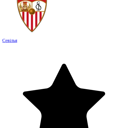
Севілья