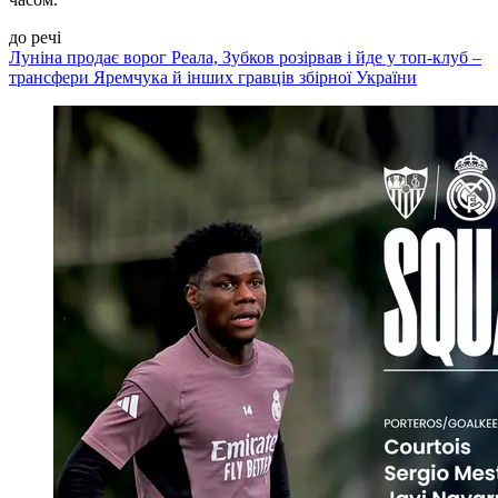
до речі
Луніна продає ворог Реала, Зубков розірвав і йде у топ-клуб –
трансфери Яремчука й інших гравців збірної України