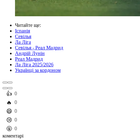
Читайте ще
:
Іспанія
Севілья
Ла Ліга
Севілья - Реал Мадрид
Андрій Лунін
Реал Мадрид
Ла Ліга 2025/2026
Українці за кордоном
️👍
0
️🔥
0
️😄
0
️😢
0
️🤬
0
коментарі