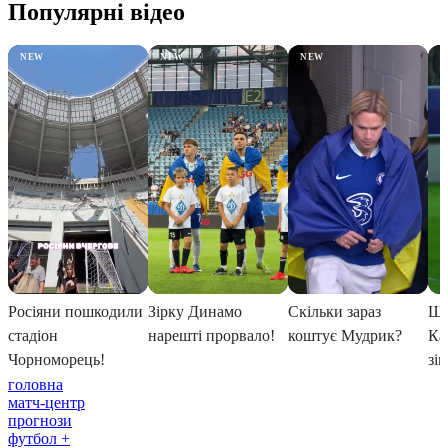
головна
матч-центр
прогнози
футбол +