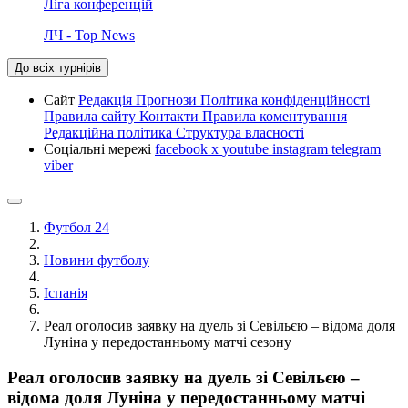
Ліга конференцій
ЛЧ - Top News
До всіх турнірів
Сайт
Редакція
Прогнози
Політика конфіденційності
Правила сайту
Контакти
Правила коментування
Редакційна політика
Структура власності
Соціальні мережі
facebook
x
youtube
instagram
telegram
viber
Футбол 24
Новини футболу
Іспанія
Реал оголосив заявку на дуель зі Севільєю – відома доля
Луніна у передостанньому матчі сезону
Реал оголосив заявку на дуель зі Севільєю –
відома доля Луніна у передостанньому матчі