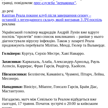
гравці, повідомляє
прес-служба "вершкових"
.
до речі
Капітан Реала покине клуб після завершення сезону –
останній з легендарного складу, який вигравав 3 ЛЧ поспіль
реклама
Український голкіпер мадридців Андрій Лунін вже вдруге
поспіль "пролетів" повз список викликаних – раніше у нього
діагностували вірусну інфекцію. Також у лазареті Реала
продовжують перебувати Мілітао, Менді, Гюлер та Вальверде.
Голкіпери:
Куртуа, Серхіо Местре, Хаві Наварро.
Захисники:
Карвахаль, Алаба, Александер-Арнольд, Рауль
Асенсіо, Каррерас, Фран Гарсія, Рюдігер, Хьойсен.
Півзахисники:
Беллінгем, Камавінга, Чуамені, Пітарч, Лейва,
Месонеро.
Нападники:
Вінісіус, Мбаппе, Гонсало Гарсія, Браїм Діас,
Мастантуоно.
Нагадаємо, матч між Севільєю та Реалом відбудеться вже
сьогодні, 17 травня. Початок зустрічі о 20:00 за київським
часом.