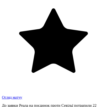
Огляд матчу
До заявки Реала на поєдинок проти Севільї потрапили 22