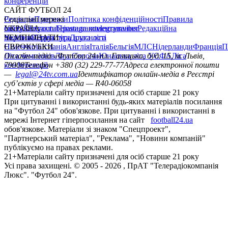
конференцій
САЙТ ФУТБОЛ 24
Редакція
Соціальні мережі
Прогнози
Політика конфіденційності
Правила
сайту
facebook
УКРАЇНА
Контакти
x
youtube
Правила коментування
instagram
telegram
viber
Редакційна
політика
Україна
ЧЕМПІОНАТИ
Перша ліга
Структура власності
Друга ліга
Німеччина
ЄВРОКУБКИ
Іспанія
Англія
Італія
Бельгія
МЛС
Нідерланди
Франція
П
Ліга чемпіонів
Онлайн-медіа «Футбол 24»
Ліга Європи
Юнацька ліга УЄФА
пл. Галицька, буд. 15, м. Львів,
Ліга
конференцій
79008
Телефон +380 (32) 229-77-77
Адреса електронної пошти
—
legal@24tv.com.ua
Ідентифікатор онлайн-медіа в Реєстрі
суб’єктів у сфері медіа — R40-06058
21+
Матеріали сайту призначені для осіб старше 21 року
При цитуванні і використанні будь-яких матеріалів посилання
на "Футбол 24" обов'язкове. При цитуванні і використанні в
мережі Інтернет гіперпосилання на сайт
football24.ua
обов'язкове. Матеріали зі знаком "Спецпроект",
"Партнерський матеріал", "Реклама", "Новини компаній"
публікуємо на правах реклами.
21+
Матеріали сайту призначені для осіб старше 21 року
Усi права захищенi. © 2005 -
2026
, ПрАТ "Телерадіокомпанія
Люкс". "Футбол 24".