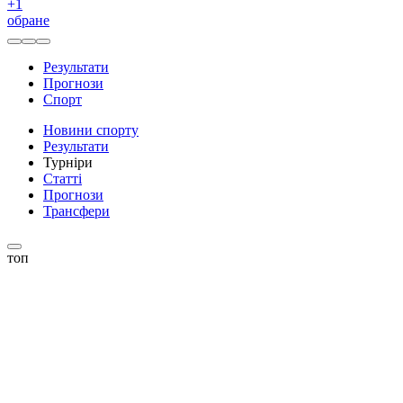
+
1
обране
Результати
Прогнози
Спорт
Новини спорту
Результати
Турніри
Статті
Прогнози
Трансфери
топ