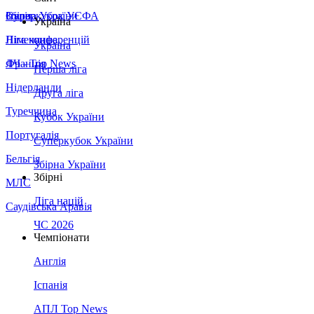
Збірна України
Італія
Суперкубок УЄФА
Україна
Німеччина
Ліга конференцій
Україна
Франція
ЛЧ - Top News
Перша ліга
Нідерланди
Друга ліга
Туреччина
Кубок України
Португалія
Суперкубок України
Бельгія
Збірна України
Збірні
МЛС
Ліга націй
Саудівська Аравія
ЧС 2026
Чемпіонати
Англія
Іспанія
АПЛ Top News