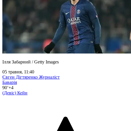
Ілля Забарний / Getty Images
05 травня, 11:40
Євген Дігтяренко
Журналіст
Баварія
90’+4
(Девіс)
Кейн