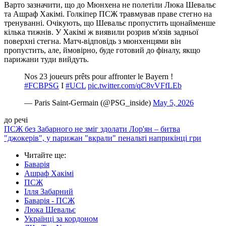
Варто зазначити, що до Мюнхена не полетіли Люка Шевальє
та Ашраф Хакімі. Голкіпер ПСЖ травмував праве стегно на
тренуванні. Очікують, що Шевальє пропустить щонайменше
кілька тижнів. У Хакімі ж виявили розрив м'язів задньої
поверхні стегна. Матч-відповідь з мюнхенцями він
пропустить, але, ймовірно, буде готовий до фіналу, якщо
парижани туди вийдуть.
Nos 23 joueurs prêts pour affronter le Bayern !
#FCBPSG
I
#UCL
pic.twitter.com/qC8vVFfLEb
— Paris Saint-Germain (@PSG_inside)
May 5, 2026
до речі
ПСЖ без Забарного не зміг здолати Лор'ян – битва
"джокерів", у парижан "вкрали" пенальті наприкінці гри
Читайте ще
:
Баварія
Ашраф Хакімі
ПСЖ
Ілля Забарний
Баварія - ПСЖ
Люка Шевальє
Українці за кордоном