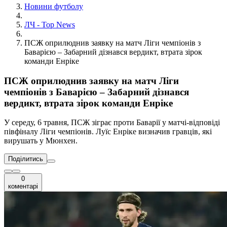
Новини футболу
ЛЧ - Top News
ПСЖ оприлюднив заявку на матч Ліги чемпіонів з
Баварією – Забарний дізнався вердикт, втрата зірок
команди Енріке
ПСЖ оприлюднив заявку на матч Ліги
чемпіонів з Баварією – Забарний дізнався
вердикт, втрата зірок команди Енріке
У середу, 6 травня, ПСЖ зіграє проти Баварії у матчі-відповіді
півфіналу Ліги чемпіонів. Луїс Енріке визначив гравців, які
вирушать у Мюнхен.
Поділитись
0
коментарі