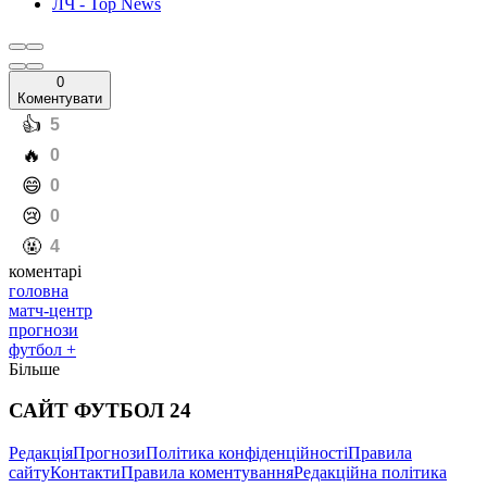
ЛЧ - Top News
0
Коментувати
️👍
5
️🔥
0
️😄
0
️😢
0
️🤬
4
коментарі
головна
матч-центр
прогнози
футбол +
Більше
САЙТ ФУТБОЛ 24
Редакція
Прогнози
Політика конфіденційності
Правила
сайту
Контакти
Правила коментування
Редакційна політика