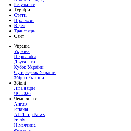
Результати
Турніри
Статті
Прогнози
Відео
Трансфери
Сайт
Україна
Україна
Перша ліга
Друга ліга
Кубок України
Суперкубок України
Збірна України
Збірні
Ліга націй
ЧС 2026
Чемпіонати
Англія
Іспанія
АПЛ Top News
Італія
Німеччина
Франція