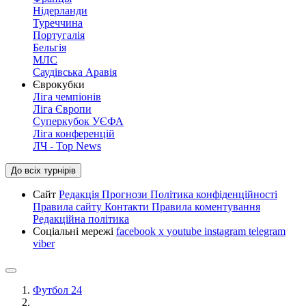
Нідерланди
Туреччина
Португалія
Бельгія
МЛС
Саудівська Аравія
Єврокубки
Ліга чемпіонів
Ліга Європи
Суперкубок УЄФА
Ліга конференцій
ЛЧ - Top News
До всіх турнірів
Сайт
Редакція
Прогнози
Політика конфіденційності
Правила сайту
Контакти
Правила коментування
Редакційна політика
Соціальні мережі
facebook
x
youtube
instagram
telegram
viber
Футбол 24