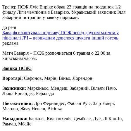
Тренер ПСЖ Луїс Енріке обрав 23 гравців на поєдинок 1/2
фіналу Ліги чемпіонів з Баварією. Український захисник Ілля
Забарний потрапив у заявку парижан.
до речі
Баварія влаштувала підставу ПСЖ перед другим матчем у
півфіналі ЛЧ – парижанам довелося шукати інший готель
реклама
Матч Баварія – ПСЖ розпочнеться 6 травня о 22:00 за
київським часом.
Заявка ПСЖ:
Воротарі:
Сафонов, Марін, Віньо, Лорендон
Захисники:
Маркіньос, Мендеш, Забарний, Вільям Пачо,
Люка Ернандес, Беральдо
Півзахисники:
Дро Фернандес, Фабіан Руїс, Заїр-Емері,
Меюлю, Жоау Невеш, Вітінья
Нападники:
Барколя, Кварацхелія, Дембеле, Дуе, Лі Кан-Ін,
Рамуш, Мбайє