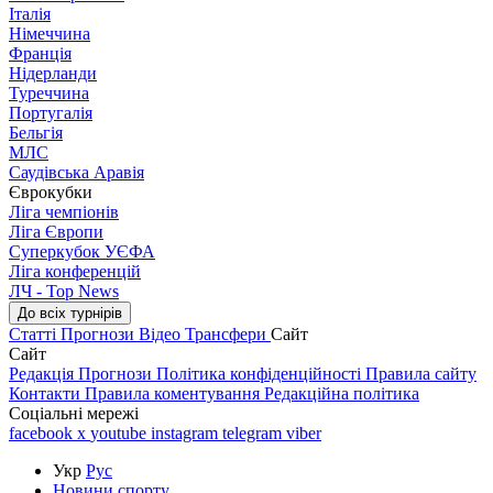
Італія
Німеччина
Франція
Нідерланди
Туреччина
Португалія
Бельгія
МЛС
Саудівська Аравія
Єврокубки
Ліга чемпіонів
Ліга Європи
Суперкубок УЄФА
Ліга конференцій
ЛЧ - Top News
До всіх турнірів
Статті
Прогнози
Відео
Трансфери
Сайт
Сайт
Редакція
Прогнози
Політика конфіденційності
Правила сайту
Контакти
Правила коментування
Редакційна політика
Соціальні мережі
facebook
x
youtube
instagram
telegram
viber
Укр
Рус
Новини спорту