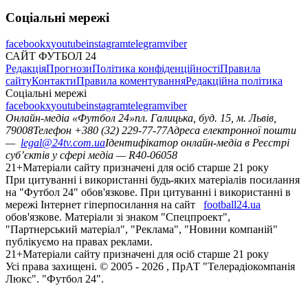
Соціальні мережі
facebook
x
youtube
instagram
telegram
viber
САЙТ ФУТБОЛ 24
Редакція
Прогнози
Політика конфіденційності
Правила
сайту
Контакти
Правила коментування
Редакційна політика
Соціальні мережі
facebook
x
youtube
instagram
telegram
viber
Онлайн-медіа «Футбол 24»
пл. Галицька, буд. 15, м. Львів,
79008
Телефон +380 (32) 229-77-77
Адреса електронної пошти
—
legal@24tv.com.ua
Ідентифікатор онлайн-медіа в Реєстрі
суб’єктів у сфері медіа — R40-06058
21+
Матеріали сайту призначені для осіб старше 21 року
При цитуванні і використанні будь-яких матеріалів посилання
на "Футбол 24" обов'язкове. При цитуванні і використанні в
мережі Інтернет гіперпосилання на сайт
football24.ua
обов'язкове. Матеріали зі знаком "Спецпроект",
"Партнерський матеріал", "Реклама", "Новини компаній"
публікуємо на правах реклами.
21+
Матеріали сайту призначені для осіб старше 21 року
Усi права захищенi. © 2005 -
2026
, ПрАТ "Телерадіокомпанія
Люкс". "Футбол 24".