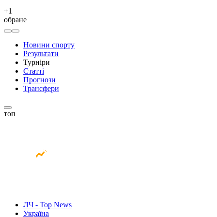
+
1
обране
Новини спорту
Результати
Турніри
Статті
Прогнози
Трансфери
топ
ЛЧ - Top News
Україна