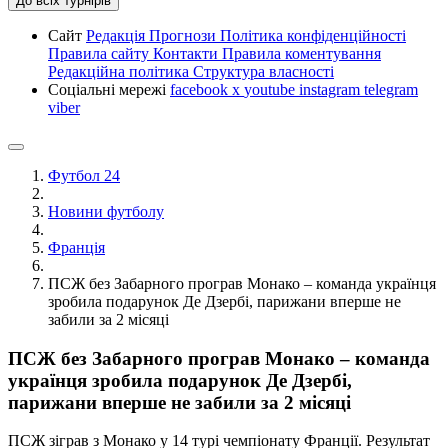
До всіх турнірів
Сайт
Редакція
Прогнози
Політика конфіденційності
Правила сайту
Контакти
Правила коментування
Редакційна політика
Структура власності
Соціальні мережі
facebook
x
youtube
instagram
telegram
viber
Футбол 24
Новини футболу
Франція
ПСЖ без Забарного програв Монако – команда українця
зробила подарунок Де Дзербі, парижани вперше не
забили за 2 місяці
ПСЖ без Забарного програв Монако – команда
українця зробила подарунок Де Дзербі,
парижани вперше не забили за 2 місяці
ПСЖ зіграв з Монако у 14 турі чемпіонату Франції. Результат