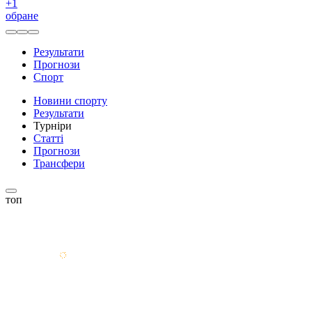
+
1
обране
Результати
Прогнози
Спорт
Новини спорту
Результати
Турніри
Статті
Прогнози
Трансфери
топ