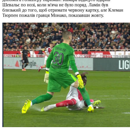
Шевальє по нозі, коли м'яча не було поряд. Ламін був
близький до того, щоб отримати червону картку, але Клеман
Тюрпен пожалів гравця Монако, показавши жовту.