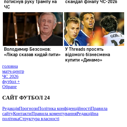
головна
матч-центр
ЧС 2026
футбол +
Обране
САЙТ ФУТБОЛ 24
Редакція
Прогнози
Політика конфіденційності
Правила
сайту
Контакти
Правила коментування
Редакційна
політика
Структура власності