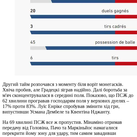
Другий тайм розпочався з моменту біля воріт монегасків.
Хвіча пробив, але Градецкі зіграв надійно. Далі боротьба за
м'яч сконцентрувалася в середині поля. Показово, що ПСЖ до
62 хвилини програвав господарям поля у верхових дуелях –
17% проти 83%. Луїс Енріке спробував змінити хід гри,
випустивши Усмана Дембеле та Квентіна Нджанту.
На 69 хвилині ПСЖ все ж пропустив. Мінаміно отримав
передачу від Головіна, Пачо та Маркіньйос намагалися
перекрити йому зону для удару, тим самим завадивши