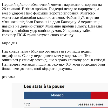
Перший дійсно небезпечний момент парижани створили на
26 хвилині. Вітінья пробив, Градецкі невдало парирував, а
вже з ударом Пачо фінський воротар впорався. Миттєво
монегаски відповіли класною атакою. Фабіан Руїс втратив
м'яч, який підібрав Головін і віддав Балогуну. Американець
навісив на дальню стійку, Мінаміно пробив з льоту. Шевальє
блискуче відбив удар однією рукою. У першому таймі
голкіпер ПСЖ тричі рятував свою команду.
відео дня
Під кінець тайму Монако організував гол після подачі
штрафного. Салісу переправив м'яч у ворота, але Тезе
опинився у явному офсайді, що зіграло ключову роль в епізоді.
На перерву команди пішли за рахунку 0:0, хоча господарі були
ближчими до того, щоб відкрити рахунок.
реклама