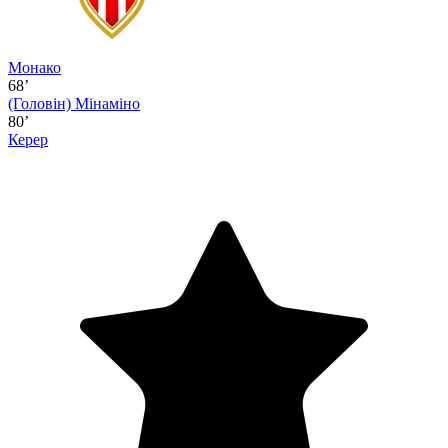
Монако
68’
(Головін)
Мінаміно
80’
Керер