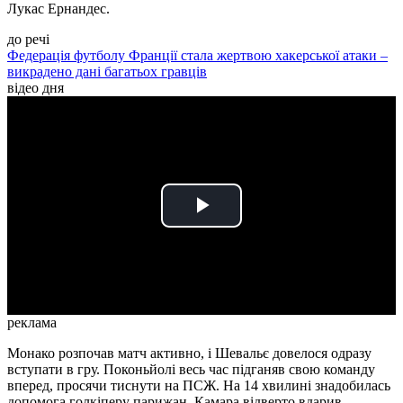
Лукас Ернандес.
до речі
Федерація футболу Франції стала жертвою хакерської атаки –
викрадено дані багатьох гравців
відео дня
Play
Video
реклама
Монако розпочав матч активно, і Шевальє довелося одразу
вступати в гру. Поконьйолі весь час підганяв свою команду
вперед, просячи тиснути на ПСЖ. На 14 хвилині знадобилась
допомога голкіперу парижан. Камара відверто вдарив