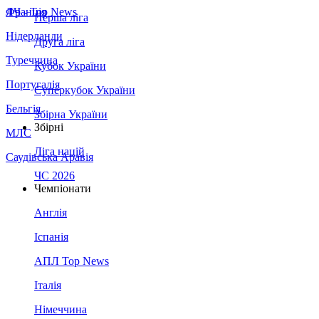
Франція
ЛЧ - Top News
Перша ліга
Нідерланди
Друга ліга
Туреччина
Кубок України
Португалія
Суперкубок України
Бельгія
Збірна України
Збірні
МЛС
Ліга націй
Саудівська Аравія
ЧС 2026
Чемпіонати
Англія
Іспанія
АПЛ Top News
Італія
Німеччина