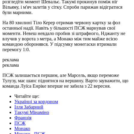
розгледіти момент Шевальє. Такумі прокинув поміж ніг
Вільяму, і м'яч залетів у сітку. Спроби парижан відігратися
були марними.
На 80 хвилині Тіло Керер отримав червону картку за фол
останньої надії. Навіть у більшості ПСЖ марнував свої
моменти. Невеш невдало пробив зі штрафного, Нджанту не
влучив у ворота з метра, а Монако між тим майже всією
командою оборонявся. У підсумку монегаски втримали
перемогу 1:0.
реклама
реклама
ПСЖ залишається першим, але Марсель, якщо переможе
Тулузу, має шанс піднятися на вершину. Варто зауважити, що
команда Луїса Енріке вперше не забила з 22 вересня.
Читайте ще
:
Українці за кордоном
Ілля Забарний
Такумі Мінаміно
Франція
ПСЖ
Монако
Монако - ПСЖ