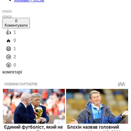
0
Коментувати
️👍
1
️🔥
0
️😄
1
️😢
2
️🤬
0
коментарі