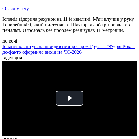
Огляд матчу
Іспанія відкрила рахунок на 11-й хвилині. М'яч влучив у руку
Гочолейшвілі, який виступав за Шахтар, а арбітр призначив
пенальті. Оярсабаль без проблем реалізував 11-метровий.
до речі
Іспанія влаштувала швидкісний розгром Грузії – "Фурія Роха"
де-факто оформила вихід на ЧС-2026
відео дня
Play
Video
реклама