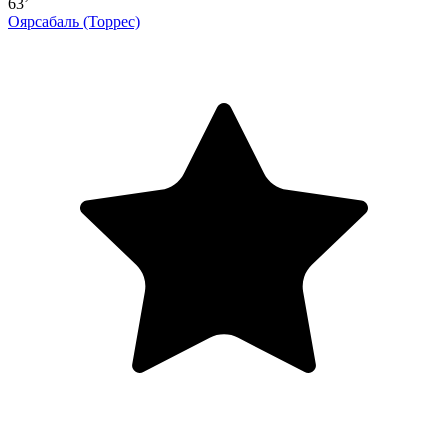
63’
Оярсабаль
(Торрес)