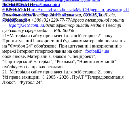
політика
Україна
ЧЕМПІОНАТИ
Перша ліга
Структура власності
Друга ліга
Німеччина
ЄВРОКУБКИ
Іспанія
Англія
Італія
Бельгія
МЛС
Нідерланди
Франція
П
Ліга чемпіонів
Онлайн-медіа «Футбол 24»
Ліга Європи
Юнацька ліга УЄФА
пл. Галицька, буд. 15, м. Львів,
Ліга
конференцій
79008
Телефон +380 (32) 229-77-77
Адреса електронної пошти
—
legal@24tv.com.ua
Ідентифікатор онлайн-медіа в Реєстрі
суб’єктів у сфері медіа — R40-06058
21+
Матеріали сайту призначені для осіб старше 21 року
При цитуванні і використанні будь-яких матеріалів посилання
на "Футбол 24" обов'язкове. При цитуванні і використанні в
мережі Інтернет гіперпосилання на сайт
football24.ua
обов'язкове. Матеріали зі знаком "Спецпроект",
"Партнерський матеріал", "Реклама", "Новини компаній"
публікуємо на правах реклами.
21+
Матеріали сайту призначені для осіб старше 21 року
Усi права захищенi. © 2005 -
2026
, ПрАТ "Телерадіокомпанія
Люкс". "Футбол 24".