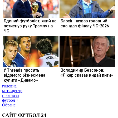
головна
матч-центр
прогнози
футбол +
Обране
САЙТ ФУТБОЛ 24