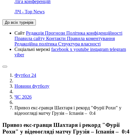
Ліга конференцій
ЛЧ - Top News
До всіх турнірів
Сайт
Редакція
Прогнози
Політика конфіденційності
Правила сайту
Контакти
Правила коментування
Редакційна політика
Структура власності
Соціальні мережі
facebook
x
youtube
instagram
telegram
viber
Футбол 24
Новини футболу
ЧС 2026
Привоз екс-гравця Шахтаря і рекорд "Фурії Рохи" у
відеоогляді матчу Грузія – Іспанія – 0:4
Привоз екс-гравця Шахтаря і рекорд "Фурії
Рохи" у відеоогляді матчу Грузія – Іспанія – 0:4