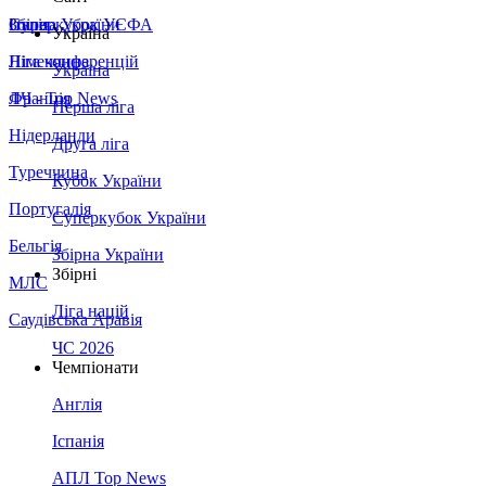
Збірна України
Італія
Суперкубок УЄФА
Україна
Німеччина
Ліга конференцій
Україна
Франція
ЛЧ - Top News
Перша ліга
Нідерланди
Друга ліга
Туреччина
Кубок України
Португалія
Суперкубок України
Бельгія
Збірна України
Збірні
МЛС
Ліга націй
Саудівська Аравія
ЧС 2026
Чемпіонати
Англія
Іспанія
АПЛ Top News