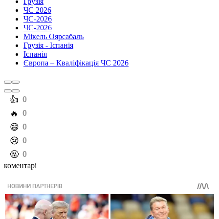
Грузія
ЧС 2026
ЧС-2026
ЧС-2026
Мікель Оярсабаль
Грузія - Іспанія
Іспанія
Європа – Кваліфікація ЧС 2026
️👍
0
️🔥
0
️😄
0
️😢
0
️🤬
0
коментарі