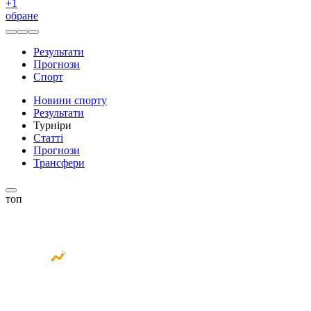
+
1
обране
Результати
Прогнози
Спорт
Новини спорту
Результати
Турніри
Статті
Прогнози
Трансфери
топ