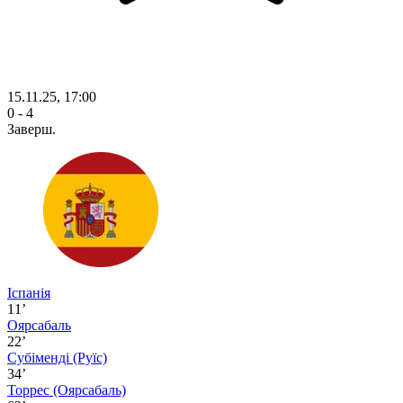
15.11.25, 17:00
0 - 4
Заверш.
Іспанія
11’
Оярсабаль
22’
Субіменді
(Руїс)
34’
Торрес
(Оярсабаль)