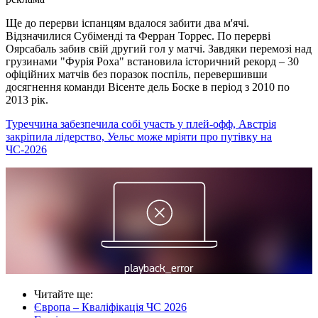
Ще до перерви іспанцям вдалося забити два м'ячі.
Відзначилися Субіменді та Ферран Торрес. По перерві
Оярсабаль забив свій другий гол у матчі. Завдяки перемозі над
грузинами "Фурія Роха" встановила історичний рекорд – 30
офіційних матчів без поразок поспіль, перевершивши
досягнення команди Вісенте дель Боске в період з 2010 по
2013 рік.
Туреччина забезпечила собі участь у плей-офф, Австрія
закріпила лідерство, Уельс може мріяти про путівку на
ЧС-2026
Читайте ще
:
Європа – Кваліфікація ЧС 2026