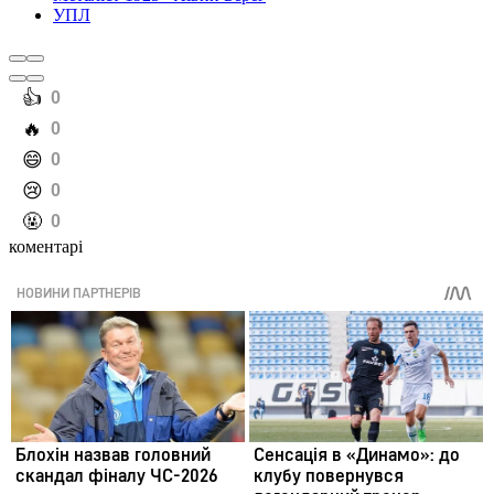
УПЛ
️👍
0
️🔥
0
️😄
0
️😢
0
️🤬
0
коментарі