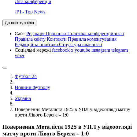
Ліга конференцій
ЛЧ - Top News
До всіх турнірів
Сайт
Редакція
Прогнози
Політика конфіденційності
Правила сайту
Контакти
Правила коментування
Редакційна політика
Структура власності
Соціальні мережі
facebook
x
youtube
instagram
telegram
viber
Футбол 24
Новини футболу
Україна
Повернення Металіста 1925 в УПЛ у відеоогляді матчу
проти Лівого Берега – 1:0
Повернення Металіста 1925 в УПЛ у відеоогляді
матчу проти Лівого Берега – 1:0