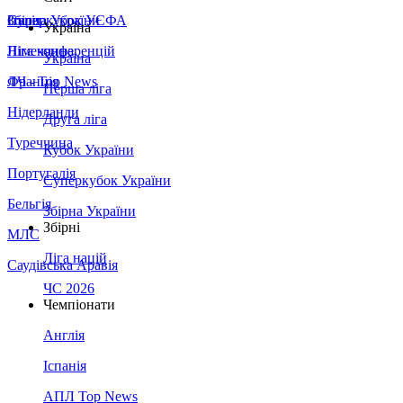
Збірна України
Італія
Суперкубок УЄФА
Україна
Німеччина
Ліга конференцій
Україна
Франція
ЛЧ - Top News
Перша ліга
Нідерланди
Друга ліга
Туреччина
Кубок України
Португалія
Суперкубок України
Бельгія
Збірна України
Збірні
МЛС
Ліга націй
Саудівська Аравія
ЧС 2026
Чемпіонати
Англія
Іспанія
АПЛ Top News