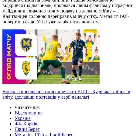
відкрився під діагональ, прорвався лівим флангом у штрафний
майданчик і виконав точну подачу на дальню стійку –
Калітвінцев головою переправив м’яч у сітку. Металіст 1925
повертається до УПЛ уже за рік після вильоту.
Ворскла вперше в історії вилетіла з УПЛ – Кудрівка зайшла в
еліту, здолавши полтавців у серії пенальті
Читайте ще
:
Відеоновини
Україна
ФК Харків
Лівий Берег
Металіст 1925 - Лівий Берег