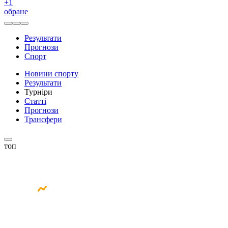
+
1
обране
Результати
Прогнози
Спорт
Новини спорту
Результати
Турніри
Статті
Прогнози
Трансфери
топ