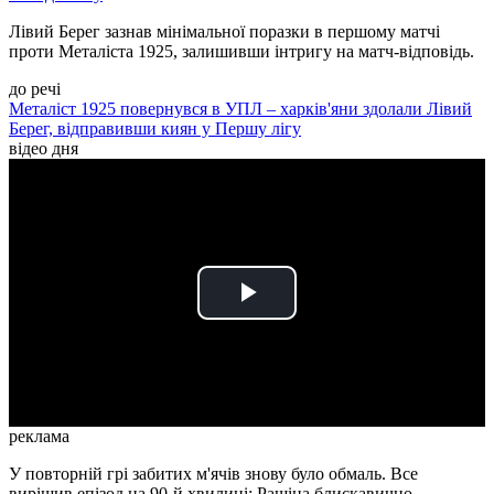
Лівий Берег зазнав мінімальної поразки в першому матчі
проти Металіста 1925, залишивши інтригу на матч-відповідь.
до речі
Металіст 1925 повернувся в УПЛ – харків'яни здолали Лівий
Берег, відправивши киян у Першу лігу
відео дня
Play
Video
реклама
У повторній грі забитих м'ячів знову було обмаль. Все
вирішив епізод на 90-й хвилині: Рашіца блискавично