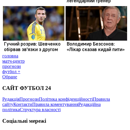
головна
матч-центр
прогнози
футбол +
Обране
САЙТ ФУТБОЛ 24
Редакція
Прогнози
Політика конфіденційності
Правила
сайту
Контакти
Правила коментування
Редакційна
політика
Структура власності
Соціальні мережі