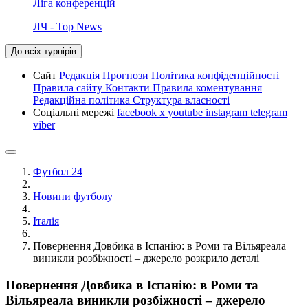
Ліга конференцій
ЛЧ - Top News
До всіх турнірів
Сайт
Редакція
Прогнози
Політика конфіденційності
Правила сайту
Контакти
Правила коментування
Редакційна політика
Структура власності
Соціальні мережі
facebook
x
youtube
instagram
telegram
viber
Футбол 24
Новини футболу
Італія
Повернення Довбика в Іспанію: в Роми та Вільяреала
виникли розбіжності – джерело розкрило деталі
Повернення Довбика в Іспанію: в Роми та
Вільяреала виникли розбіжності – джерело