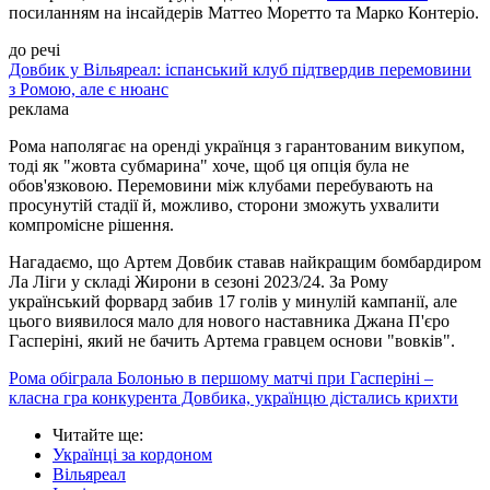
посиланням на інсайдерів Маттео Моретто та Марко Контеріо.
до речі
Довбик у Вільяреал: іспанський клуб підтвердив перемовини
з Ромою, але є нюанс
реклама
Рома наполягає на оренді українця з гарантованим викупом,
тоді як "жовта субмарина" хоче, щоб ця опція була не
обов'язковою. Перемовини між клубами перебувають на
просунутій стадії й, можливо, сторони зможуть ухвалити
компромісне рішення.
Нагадаємо, що Артем Довбик ставав найкращим бомбардиром
Ла Ліги у складі Жирони в сезоні 2023/24. За Рому
український форвард забив 17 голів у минулій кампанії, але
цього виявилося мало для нового наставника Джана П'єро
Гасперіні, який не бачить Артема гравцем основи "вовків".
Рома обіграла Болонью в першому матчі при Гасперіні –
класна гра конкурента Довбика, українцю дістались крихти
Читайте ще
:
Українці за кордоном
Вільяреал