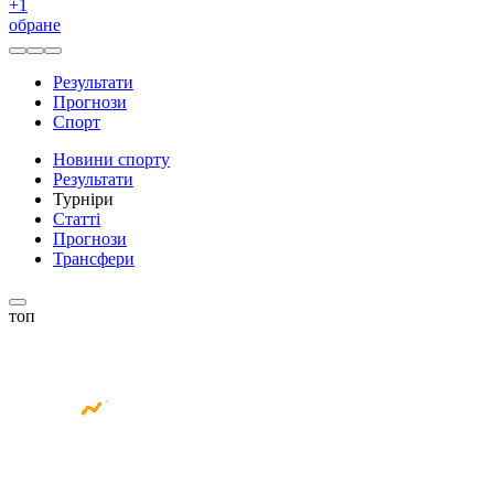
+
1
обране
Результати
Прогнози
Спорт
Новини спорту
Результати
Турніри
Статті
Прогнози
Трансфери
топ