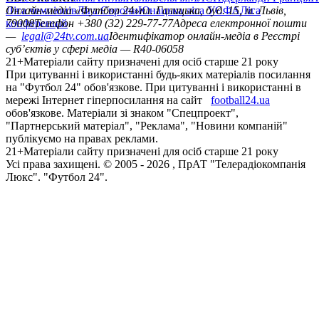
Ліга чемпіонів
Онлайн-медіа «Футбол 24»
Ліга Європи
Юнацька ліга УЄФА
пл. Галицька, буд. 15, м. Львів,
Ліга
конференцій
79008
Телефон +380 (32) 229-77-77
Адреса електронної пошти
—
legal@24tv.com.ua
Ідентифікатор онлайн-медіа в Реєстрі
суб’єктів у сфері медіа — R40-06058
21+
Матеріали сайту призначені для осіб старше 21 року
При цитуванні і використанні будь-яких матеріалів посилання
на "Футбол 24" обов'язкове. При цитуванні і використанні в
мережі Інтернет гіперпосилання на сайт
football24.ua
обов'язкове. Матеріали зі знаком "Спецпроект",
"Партнерський матеріал", "Реклама", "Новини компаній"
публікуємо на правах реклами.
21+
Матеріали сайту призначені для осіб старше 21 року
Усi права захищенi. © 2005 -
2026
, ПрАТ "Телерадіокомпанія
Люкс". "Футбол 24".