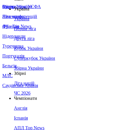
Збірна України
Італія
Суперкубок УЄФА
Україна
Німеччина
Ліга конференцій
Україна
Франція
ЛЧ - Top News
Перша ліга
Нідерланди
Друга ліга
Туреччина
Кубок України
Португалія
Суперкубок України
Бельгія
Збірна України
Збірні
МЛС
Ліга націй
Саудівська Аравія
ЧС 2026
Чемпіонати
Англія
Іспанія
АПЛ Top News