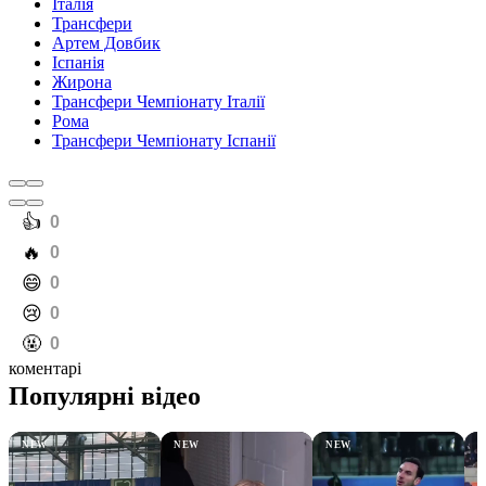
Італія
Трансфери
Артем Довбик
Іспанія
Жирона
Трансфери Чемпіонату Італії
Рома
Трансфери Чемпіонату Іспанії
️👍
0
️🔥
0
️😄
0
️😢
0
️🤬
0
коментарі