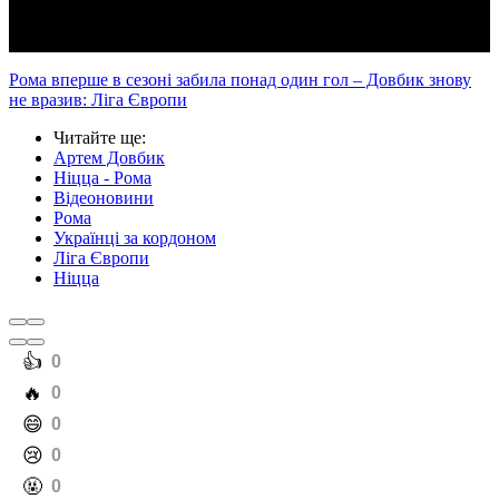
Рома вперше в сезоні забила понад один гол – Довбик знову
не вразив: Ліга Європи
Читайте ще
:
Артем Довбик
Ніцца - Рома
Відеоновини
Рома
Українці за кордоном
Ліга Європи
Ніцца
️👍
0
️🔥
0
️😄
0
️😢
0
️🤬
0