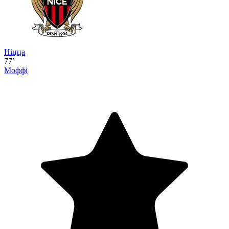
Ніцца
77’
Моффі