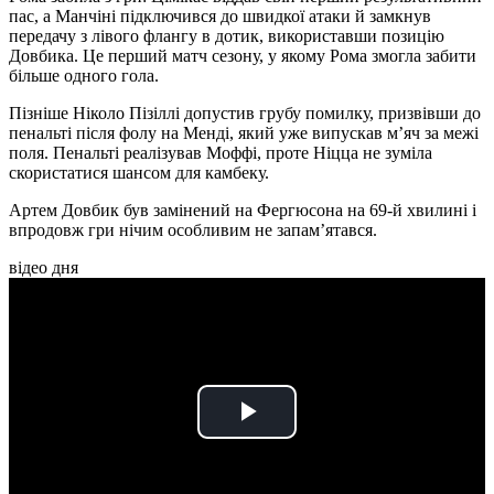
пас, а Манчіні підключився до швидкої атаки й замкнув
передачу з лівого флангу в дотик, використавши позицію
Довбика. Це перший матч сезону, у якому Рома змогла забити
більше одного гола.
Пізніше Ніколо Пізіллі допустив грубу помилку, призвівши до
пенальті після фолу на Менді, який уже випускав м’яч за межі
поля. Пенальті реалізував Моффі, проте Ніцца не зуміла
скористатися шансом для камбеку.
Артем Довбик був замінений на Фергюсона на 69-й хвилині і
впродовж гри нічим особливим не запам’ятався.
відео дня
Play
Video