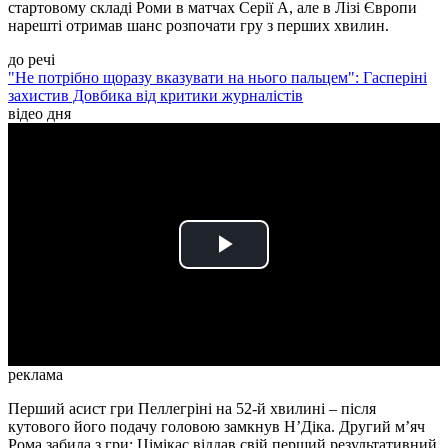
стартовому складі Роми в матчах Серії А, але в Лізі Європи
нарешті отримав шанс розпочати гру з перших хвилин.
до речі
"Не потрібно щоразу вказувати на нього пальцем": Гасперіні
захистив Довбика від критики журналістів
відео дня
Play
Video
реклама
Перший асист гри Пеллегріні на 52-й хвилині – після
кутового його подачу головою замкнув Н’Діка. Другий м’яч
Рома забила з гри: Цімікас віддав свій перший результативний