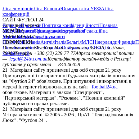
Ліга чемпіонів
Ліга Європи
Юнацька ліга УЄФА
Ліга
конференцій
САЙТ ФУТБОЛ 24
Редакція
Соціальні мережі
Прогнози
Політика конфіденційності
Правила
сайту
facebook
УКРАЇНА
Контакти
x
youtube
Правила коментування
instagram
telegram
viber
Редакційна
політика
Україна
ЧЕМПІОНАТИ
Перша ліга
Структура власності
Друга ліга
Німеччина
ЄВРОКУБКИ
Іспанія
Англія
Італія
Бельгія
МЛС
Нідерланди
Франція
П
Ліга чемпіонів
Онлайн-медіа «Футбол 24»
Ліга Європи
Юнацька ліга УЄФА
пл. Галицька, буд. 15, м. Львів,
Ліга
конференцій
79008
Телефон +380 (32) 229-77-77
Адреса електронної пошти
—
legal@24tv.com.ua
Ідентифікатор онлайн-медіа в Реєстрі
суб’єктів у сфері медіа — R40-06058
21+
Матеріали сайту призначені для осіб старше 21 року
При цитуванні і використанні будь-яких матеріалів посилання
на "Футбол 24" обов'язкове. При цитуванні і використанні в
мережі Інтернет гіперпосилання на сайт
football24.ua
обов'язкове. Матеріали зі знаком "Спецпроект",
"Партнерський матеріал", "Реклама", "Новини компаній"
публікуємо на правах реклами.
21+
Матеріали сайту призначені для осіб старше 21 року
Усi права захищенi. © 2005 -
2026
, ПрАТ "Телерадіокомпанія
Люкс". "Футбол 24".