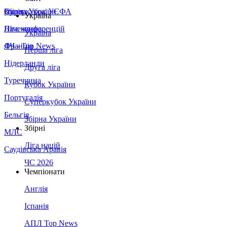
Збірна України
Італія
Суперкубок УЄФА
Україна
Німеччина
Ліга конференцій
Україна
Франція
ЛЧ - Top News
Перша ліга
Нідерланди
Друга ліга
Туреччина
Кубок України
Португалія
Суперкубок України
Бельгія
Збірна України
Збірні
МЛС
Ліга націй
Саудівська Аравія
ЧС 2026
Чемпіонати
Англія
Іспанія
АПЛ Top News