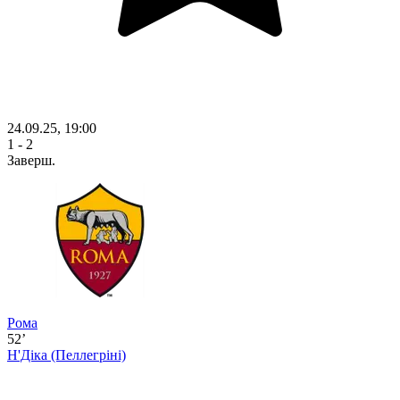
24.09.25, 19:00
1 - 2
Заверш.
Рома
52’
Н'Діка
(Пеллегріні)