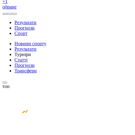
+
1
обране
Результати
Прогнози
Спорт
Новини спорту
Результати
Турніри
Статті
Прогнози
Трансфери
топ