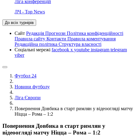
Ліга конференцій
ЛЧ - Top News
До всіх турнірів
Сайт
Редакція
Прогнози
Політика конфіденційності
Правила сайту
Контакти
Правила коментування
Редакційна політика
Структура власності
Соціальні мережі
facebook
x
youtube
instagram
telegram
viber
Футбол 24
Новини футболу
Ліга Європи
Повернення Довбика в старт римлян у відеоогляді матчу
Ніцца – Рома – 1:2
Повернення Довбика в старт римлян у
відеоогляді матчу Ніцца – Рома – 1:2