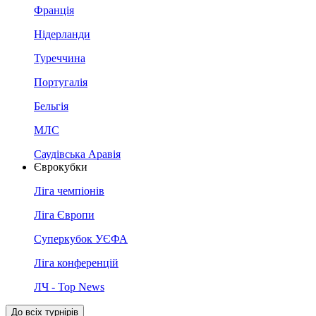
Франція
Нідерланди
Туреччина
Португалія
Бельгія
МЛС
Саудівська Аравія
Єврокубки
Ліга чемпіонів
Ліга Європи
Суперкубок УЄФА
Ліга конференцій
ЛЧ - Top News
До всіх турнірів