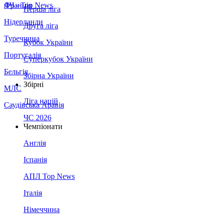
Франція
ЛЧ - Top News
Перша ліга
Нідерланди
Друга ліга
Туреччина
Кубок України
Португалія
Суперкубок України
Бельгія
Збірна України
Збірні
МЛС
Ліга націй
Саудівська Аравія
ЧС 2026
Чемпіонати
Англія
Іспанія
АПЛ Top News
Італія
Німеччина