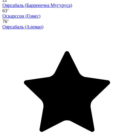
Оярсабаль
(Барренечеа Мугуруса)
63’
Оскарссон
(Гомес)
76’
Оярсабаль
(Алемао)