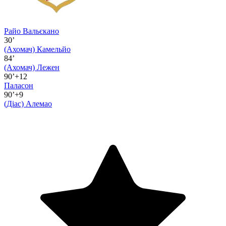
Райо Вальєкано
30’
(Ахомач)
Камельйо
84’
(Ахомач)
Лежен
90’+12
Паласон
90’+9
(Діас)
Алемао