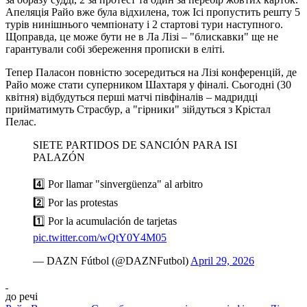
Апеляція Райо вже була відхилена, тож Ісі пропустить решту 5
турів нинішнього чемпіонату і 2 стартові тури наступного.
Щоправда, це може бути не в Ла Лізі – "блискавки" ще не
гарантували собі збереження прописки в еліті.
Тепер Паласон повністю зосередиться на Лізі конференцій, де
Райо може стати суперником Шахтаря у фіналі. Сьогодні (30
квітня) відбудуться перші матчі півфіналів – мадридці
прийматимуть Страсбур, а "гірники" зійдуться з Крістал
Пелас.
SIETE PARTIDOS DE SANCIÓN PARA ISI
PALAZÓN
4️⃣ Por llamar "sinvergüenza" al arbitro
2️⃣ Por las protestas
1️⃣ Por la acumulación de tarjetas
pic.twitter.com/wQtY0Y4M05
— DAZN Fútbol (@DAZNFutbol)
April 29, 2026
до речі