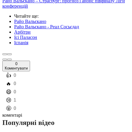
Райо Вальєкано – Страсбург: прогноз і анонс півфіналу Ліги
конференцій
Читайте ще
:
Райо Вальєкано
Райо Вальєкано - Реал Сосьєдад
Арбітри
Ісі Паласон
Іспанія
0
Коментувати
️👍
0
️🔥
0
️😄
0
️😢
1
️🤬
0
коментарі