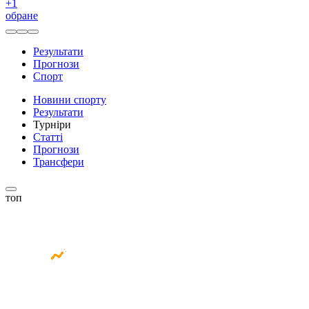
+
1
обране
Результати
Прогнози
Спорт
Новини спорту
Результати
Турніри
Статті
Прогнози
Трансфери
топ