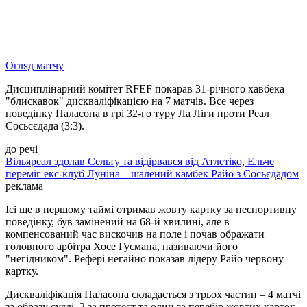
Огляд матчу
Дисциплінарний комітет RFEF покарав 31-річного хавбека
"блискавок" дискваліфікацією на 7 матчів. Все через
поведінку Паласона в грі 32-го туру Ла Ліги проти Реал
Сосьсєдада (3:3).
до речі
Вільяреал здолав Сельту та відірвався від Атлетіко, Ельче
переміг екс-клуб Луніна – шалений камбек Райо з Сосьєдадом
реклама
Ісі ще в першому таймі отримав жовту картку за неспортивну
поведінку, був замінений на 68-й хвилині, але в
компенсований час вискочив на поле і почав ображати
головного арбітра Хосе Гусмана, називаючи його
"негідником". Рефері негайно показав лідеру Райо червону
картку.
Дискваліфікація Паласона складається з трьох частин – 4 матчі
за образу судді, 2 за протест та один за перебір жовтих карток.