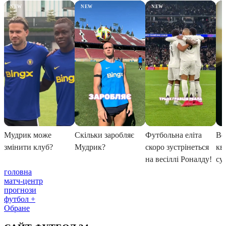
головна
матч-центр
прогнози
футбол +
Обране