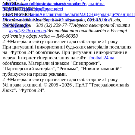
сайту
facebook
УКРАЇНА
Контакти
x
youtube
Правила коментування
instagram
telegram
viber
Редакційна
політика
Україна
ЧЕМПІОНАТИ
Перша ліга
Структура власності
Друга ліга
Німеччина
ЄВРОКУБКИ
Іспанія
Англія
Італія
Бельгія
МЛС
Нідерланди
Франція
П
Ліга чемпіонів
Онлайн-медіа «Футбол 24»
Ліга Європи
Юнацька ліга УЄФА
пл. Галицька, буд. 15, м. Львів,
Ліга
конференцій
79008
Телефон +380 (32) 229-77-77
Адреса електронної пошти
—
legal@24tv.com.ua
Ідентифікатор онлайн-медіа в Реєстрі
суб’єктів у сфері медіа — R40-06058
21+
Матеріали сайту призначені для осіб старше 21 року
При цитуванні і використанні будь-яких матеріалів посилання
на "Футбол 24" обов'язкове. При цитуванні і використанні в
мережі Інтернет гіперпосилання на сайт
football24.ua
обов'язкове. Матеріали зі знаком "Спецпроект",
"Партнерський матеріал", "Реклама", "Новини компаній"
публікуємо на правах реклами.
21+
Матеріали сайту призначені для осіб старше 21 року
Усi права захищенi. © 2005 -
2026
, ПрАТ "Телерадіокомпанія
Люкс". "Футбол 24".