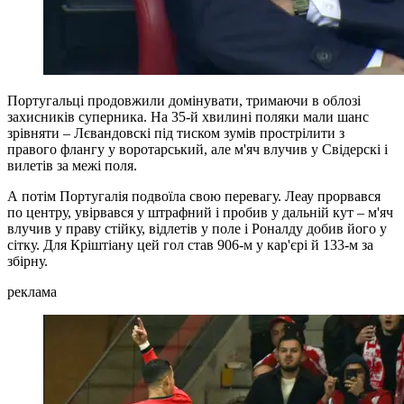
Португальці продовжили домінувати, тримаючи в облозі
захисників суперника. На 35-й хвилині поляки мали шанс
зрівняти – Лєвандовскі під тиском зумів прострілити з
правого флангу у воротарський, але м'яч влучив у Свідерскі і
вилетів за межі поля.
А потім Португалія подвоїла свою перевагу. Леау прорвався
по центру, увірвався у штрафний і пробив у дальній кут – м'яч
влучив у праву стійку, відлетів у поле і Роналду добив його у
сітку. Для Кріштіану цей гол став 906-м у кар'єрі й 133-м за
збірну.
реклама