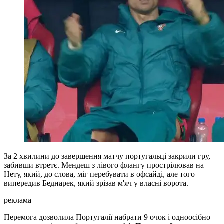
За 2 хвилини до завершення матчу португальці закрили гру,
забивши втретє. Мендеш з лівого флангу прострілював на
Нету, який, до слова, міг перебувати в офсайді, але того
випередив Беднарек, який зрізав м'яч у власні ворота.
реклама
Перемога дозволила Португалії набрати 9 очок і одноосібно