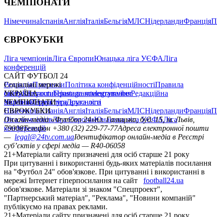
ЧЕМПІОНАТИ
Німеччина
Іспанія
Англія
Італія
Бельгія
МЛС
Нідерланди
Франція
П
ЄВРОКУБКИ
Ліга чемпіонів
Ліга Європи
Юнацька ліга УЄФА
Ліга
конференцій
САЙТ ФУТБОЛ 24
Редакція
Соціальні мережі
Прогнози
Політика конфіденційності
Правила
сайту
facebook
УКРАЇНА
Контакти
x
youtube
Правила коментування
instagram
telegram
viber
Редакційна
політика
Україна
ЧЕМПІОНАТИ
Перша ліга
Структура власності
Друга ліга
Німеччина
ЄВРОКУБКИ
Іспанія
Англія
Італія
Бельгія
МЛС
Нідерланди
Франція
П
Ліга чемпіонів
Онлайн-медіа «Футбол 24»
Ліга Європи
Юнацька ліга УЄФА
пл. Галицька, буд. 15, м. Львів,
Ліга
конференцій
79008
Телефон +380 (32) 229-77-77
Адреса електронної пошти
—
legal@24tv.com.ua
Ідентифікатор онлайн-медіа в Реєстрі
суб’єктів у сфері медіа — R40-06058
21+
Матеріали сайту призначені для осіб старше 21 року
При цитуванні і використанні будь-яких матеріалів посилання
на "Футбол 24" обов'язкове. При цитуванні і використанні в
мережі Інтернет гіперпосилання на сайт
football24.ua
обов'язкове. Матеріали зі знаком "Спецпроект",
"Партнерський матеріал", "Реклама", "Новини компаній"
публікуємо на правах реклами.
21+
Матеріали сайту призначені для осіб старше 21 року