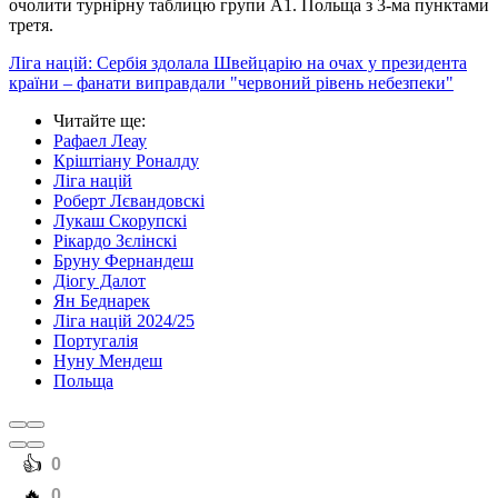
очолити турнірну таблицю групи А1. Польща з 3-ма пунктами
третя.
Ліга націй: Сербія здолала Швейцарію на очах у президента
країни – фанати виправдали "червоний рівень небезпеки"
Читайте ще
:
Рафаел Леау
Кріштіану Роналду
Ліга націй
Роберт Лєвандовскі
Лукаш Скорупскі
Рікардо Зєлінскі
Бруну Фернандеш
Діогу Далот
Ян Беднарек
Ліга націй 2024/25
Португалія
Нуну Мендеш
Польща
️👍
0
️🔥
0