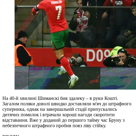
На 40-й хвилині Шиманскі бив здалеку – в руки Кошті.
Загалом поляки доволі швидко доставляли м'яч до штрафного
суперника, однак на завершальній стадії припускались
дитячих помилок і втрачали хороші нагоди скоротити
відставання. Вже у доданий до першого тайму час Бруну з
небезпечного штрафного пробив повз ліву стійку.
реклама