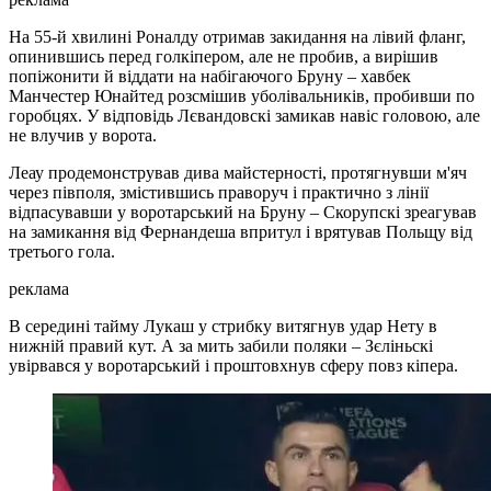
На 55-й хвилині Роналду отримав закидання на лівий фланг,
опинившись перед голкіпером, але не пробив, а вирішив
попіжонити й віддати на набігаючого Бруну – хавбек
Манчестер Юнайтед розсмішив уболівальників, пробивши по
горобцях. У відповідь Лєвандовскі замикав навіс головою, але
не влучив у ворота.
Леау продемонстрував дива майстерності, протягнувши м'яч
через півполя, змістившись праворуч і практично з лінії
відпасувавши у воротарський на Бруну – Скорупскі зреагував
на замикання від Фернандеша впритул і врятував Польщу від
третього гола.
реклама
В середині тайму Лукаш у стрибку витягнув удар Нету в
нижній правий кут. А за мить забили поляки – Зєліньскі
увірвався у воротарський і проштовхнув сферу повз кіпера.