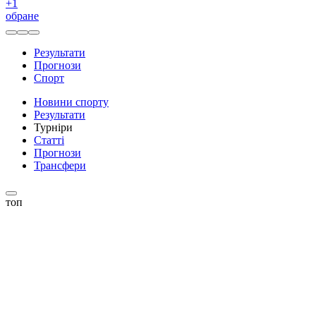
+
1
обране
Результати
Прогнози
Спорт
Новини спорту
Результати
Турніри
Статті
Прогнози
Трансфери
топ