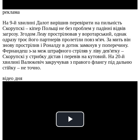
реклама
На 9-й хвилині Далот вирішив перевірити на пильність
Скорупскі – кіпер Польщі не без проблем у падінні відвів
загрозу. Згодом Леау прострілював у воротарський, однак
одразу троє його партнерів пролетіли повз м'яч. За мить він
знову прострілив і Роналду в дотик замкнув у поперечину.
Фернандеш з-за меж штрафного стріляв у ліву дев'ятку –
Скорупскі у стрибку дістав і перевів на кутовий. На 20-й
хвилині Валюкевіч закручував з правого флангу під дальню
стійку – не точно.
відео дня
Play