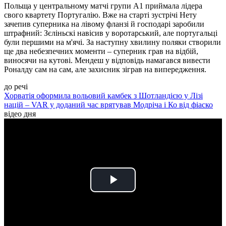
Польща у центральному матчі групи А1 приймала лідера
свого квартету Португалію. Вже на старті зустрічі Нету
зачепив суперника на лівому фланзі й господарі заробили
штрафний: Зєліньскі навісив у воротарський, але португальці
були першими на м'ячі. За наступну хвилину поляки створили
ще два небезпечних моменти – суперник грав на відбій,
виносячи на кутові. Мендеш у відповідь намагався вивести
Роналду сам на сам, але захисник зіграв на випередження.
до речі
Хорватія оформила вольовий камбек з Шотландією у Лізі
націй – VAR у доданий час врятував Модріча і Ко від фіаско
відео дня
Play
Video