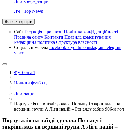
Ліга конференцій
ЛЧ - Top News
До всіх турнірів
Сайт
Редакція
Прогнози
Політика конфіденційності
Правила сайту
Контакти
Правила коментування
Редакційна політика
Структура власності
Соціальні мережі
facebook
x
youtube
instagram
telegram
viber
Футбол 24
Новини футболу
Ліга націй
Португалія на виїзді здолала Польщу і закріпилась на
вершині групи А Ліги націй – Роналду забив 906-й гол
Португалія на виїзді здолала Польщу і
закріпилась на вершині групи А Ліги націй –