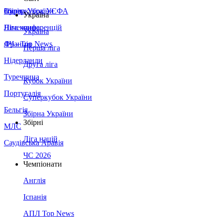
Збірна України
Італія
Суперкубок УЄФА
Україна
Німеччина
Ліга конференцій
Україна
Франція
ЛЧ - Top News
Перша ліга
Нідерланди
Друга ліга
Туреччина
Кубок України
Португалія
Суперкубок України
Бельгія
Збірна України
Збірні
МЛС
Ліга націй
Саудівська Аравія
ЧС 2026
Чемпіонати
Англія
Іспанія
АПЛ Top News