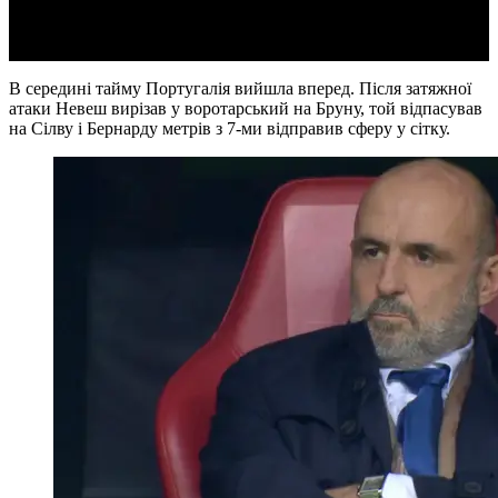
Video
В середині тайму Португалія вийшла вперед. Після затяжної
атаки Невеш вирізав у воротарський на Бруну, той відпасував
на Сілву і Бернарду метрів з 7-ми відправив сферу у сітку.