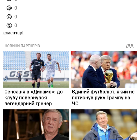
️😄
0
️😢
0
️🤬
0
коментарі