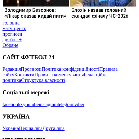
головна
матч-центр
прогнози
футбол +
Обране
САЙТ ФУТБОЛ 24
Редакція
Прогнози
Політика конфіденційності
Правила
сайту
Контакти
Правила коментування
Редакційна
політика
Структура власності
Соціальні мережі
facebook
x
youtube
instagram
telegram
viber
УКРАЇНА
Україна
Перша ліга
Друга ліга