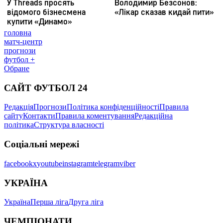
головна
матч-центр
прогнози
футбол +
Обране
САЙТ ФУТБОЛ 24
Редакція
Прогнози
Політика конфіденційності
Правила
сайту
Контакти
Правила коментування
Редакційна
політика
Структура власності
Соціальні мережі
facebook
x
youtube
instagram
telegram
viber
УКРАЇНА
Україна
Перша ліга
Друга ліга
ЧЕМПІОНАТИ