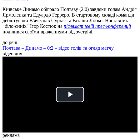
Київське Динамо обіграло Полтаву (2:0) завдяки голам Андрія
Ярмоленка та Едуардо Герреро. В стартовому складі команди
дебютували В'ячеслав Суркіс та Віталій Лобко. Наставник
"біло-синіх" Ігор Костюк на
післяматчевій прес-конференції
поділився своїми враженнями від зустрічі.
до речі
Полтава – Динамо – 0:2 – відео голів та огляд матчу
відео дня
Play
Video
реклама