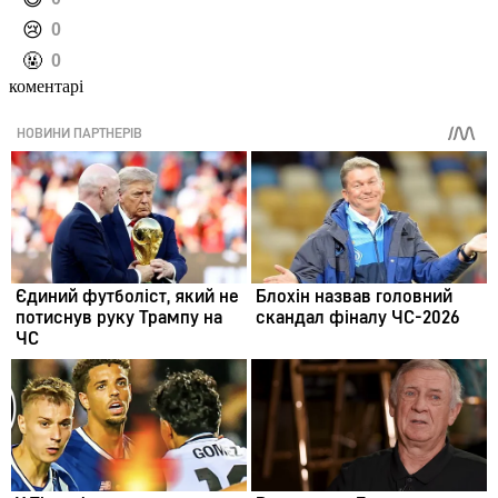
️😢
0
️🤬
0
коментарі