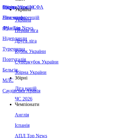
Збірна України
Італія
Суперкубок УЄФА
Україна
Німеччина
Ліга конференцій
Україна
Франція
ЛЧ - Top News
Перша ліга
Нідерланди
Друга ліга
Туреччина
Кубок України
Португалія
Суперкубок України
Бельгія
Збірна України
Збірні
МЛС
Ліга націй
Саудівська Аравія
ЧС 2026
Чемпіонати
Англія
Іспанія
АПЛ Top News