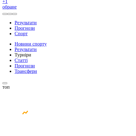
+
1
обране
Результати
Прогнози
Спорт
Новини спорту
Результати
Турніри
Статті
Прогнози
Трансфери
топ