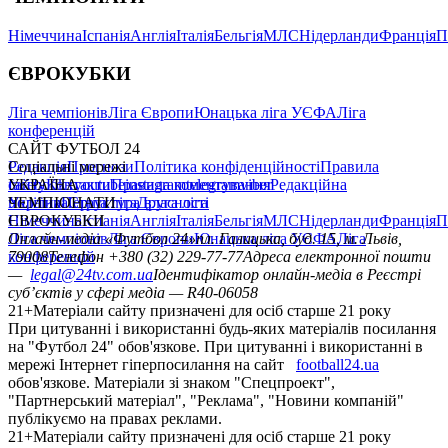
Німеччина
Іспанія
Англія
Італія
Бельгія
МЛС
Нідерланди
Франція
П
ЄВРОКУБКИ
Ліга чемпіонів
Ліга Європи
Юнацька ліга УЄФА
Ліга
конференцій
САЙТ ФУТБОЛ 24
Редакція
Соціальні мережі
Прогнози
Політика конфіденційності
Правила
сайту
facebook
УКРАЇНА
Контакти
x
youtube
Правила коментування
instagram
telegram
viber
Редакційна
політика
Україна
ЧЕМПІОНАТИ
Перша ліга
Структура власності
Друга ліга
Німеччина
ЄВРОКУБКИ
Іспанія
Англія
Італія
Бельгія
МЛС
Нідерланди
Франція
П
Ліга чемпіонів
Онлайн-медіа «Футбол 24»
Ліга Європи
Юнацька ліга УЄФА
пл. Галицька, буд. 15, м. Львів,
Ліга
конференцій
79008
Телефон +380 (32) 229-77-77
Адреса електронної пошти
—
legal@24tv.com.ua
Ідентифікатор онлайн-медіа в Реєстрі
суб’єктів у сфері медіа — R40-06058
21+
Матеріали сайту призначені для осіб старше 21 року
При цитуванні і використанні будь-яких матеріалів посилання
на "Футбол 24" обов'язкове. При цитуванні і використанні в
мережі Інтернет гіперпосилання на сайт
football24.ua
обов'язкове. Матеріали зі знаком "Спецпроект",
"Партнерський матеріал", "Реклама", "Новини компаній"
публікуємо на правах реклами.
21+
Матеріали сайту призначені для осіб старше 21 року