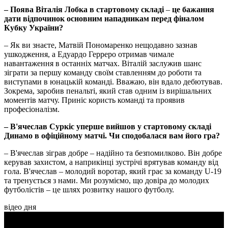
– Поява Віталія Лобка в стартовому складі
–
це бажання
дати відпочинок основним нападникам перед фіналом
Кубку України?
– Як ви знаєте, Матвій Пономаренко нещодавно зазнав
ушкодження, а Едуардо Герреро отримав чимале
навантаження в останніх матчах. Віталій заслужив шанс
зіграти за першу команду своїм ставленням до роботи та
виступами в юнацькій команді. Вважаю, він вдало дебютував.
Зокрема, заробив пенальті, який став одним із вирішальних
моментів матчу. Приніс користь команді та проявив
професіоналізм.
– В'ячеслав Суркіс уперше вийшов у стартовому складі
Динамо в офіційному матчі. Чи сподобалася вам його гра?
– В'ячеслав зіграв добре – надійно та безпомилково. Він добре
керував захистом, а наприкінці зустрічі врятував команду від
гола. В'ячеслав – молодий воротар, який грає за команду U-19
та тренується з нами. Ми розуміємо, що довіра до молодих
футболістів – це шлях розвитку нашого футболу.
відео дня