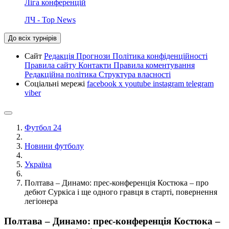
Ліга конференцій
ЛЧ - Top News
До всіх турнірів
Сайт
Редакція
Прогнози
Політика конфіденційності
Правила сайту
Контакти
Правила коментування
Редакційна політика
Структура власності
Соціальні мережі
facebook
x
youtube
instagram
telegram
viber
Футбол 24
Новини футболу
Україна
Полтава – Динамо: прес-конференція Костюка – про
дебют Суркіса і ще одного гравця в старті, повернення
легіонера
Полтава – Динамо: прес-конференція Костюка –