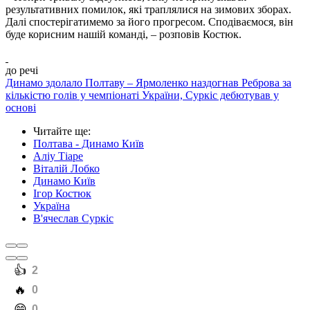
результативних помилок, які траплялися на зимових зборах.
Далі спостерігатимемо за його прогресом. Сподіваємося, він
буде корисним нашій команді, – розповів Костюк.
до речі
Динамо здолало Полтаву – Ярмоленко наздогнав Реброва за
кількістю голів у чемпіонаті України, Суркіс дебютував у
основі
Читайте ще
:
Полтава - Динамо Київ
Аліу Тіаре
Віталій Лобко
Динамо Київ
Ігор Костюк
Україна
В'ячеслав Суркіс
️👍
2
️🔥
0
️😄
0