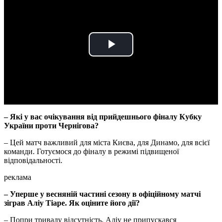
Play
Video
– Які у вас очікування від прийдешнього фіналу Кубку
України проти Чернігова?
– Цей матч важливий для міста Києва, для Динамо, для всієї
команди. Готуємося до фіналу в режимі підвищеної
відповідальності.
реклама
– Уперше у весняній частині сезону в офіційному матчі
зіграв Аліу Тіаре. Як оціните його дії?
– Попри тривалу відсутність, Аліу не припускався