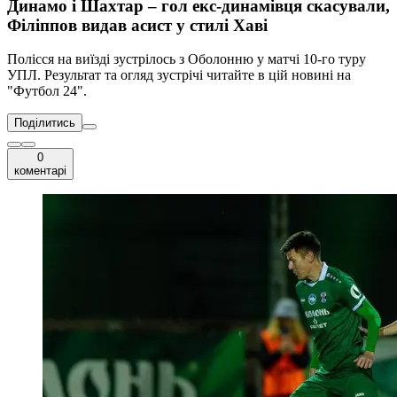
Динамо і Шахтар – гол екс-динамівця скасували,
Філіппов видав асист у стилі Хаві
Полісся на виїзді зустрілось з Оболонню у матчі 10-го туру
УПЛ. Результат та огляд зустрічі читайте в цій новині на
"Футбол 24".
Поділитись
0
коментарі