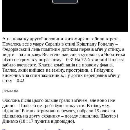
Play
Video
А на початку другої половини житомиряни забили втретє.
Почалось все з удару Сарапія в стилі Кріштіану Роналду –
Федорівський ледь помітним дотиком перевів м'яч у стійку, а
звідти – за лицьову. Велетень навісив з кутового, а Чоботенка
ніхто не тримав у штрафному – 0:3! На 72-й хвилині Полісся
забило вчетверте. Класна комбінація на правому фланзі,
Таллес, який вийшов на заміну, прострілив, а Гайдучик
вискочив з-за спин захисників, і у дотик переправив м'яч у
сітку – 0:4!
реклама
Оболонь після цього більше грало з м'ячем, але воно і не
дивно – Поліссю не треба було атакувати. В підсумку,
підопічні Ротаня втримали перемогу, набрали 19 очок та
піднялись на другу сходинку – позаду лишились Шахтар і
Динамо (18 і 17 пунктів відповідно).