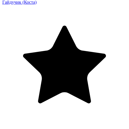
Гайдучик
(Коста)