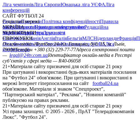
Ліга чемпіонів
Ліга Європи
Юнацька ліга УЄФА
Ліга
конференцій
САЙТ ФУТБОЛ 24
Редакція
Соціальні мережі
Прогнози
Політика конфіденційності
Правила
сайту
facebook
УКРАЇНА
Контакти
x
youtube
Правила коментування
instagram
telegram
viber
Редакційна
політика
Україна
ЧЕМПІОНАТИ
Перша ліга
Структура власності
Друга ліга
Німеччина
ЄВРОКУБКИ
Іспанія
Англія
Італія
Бельгія
МЛС
Нідерланди
Франція
П
Ліга чемпіонів
Онлайн-медіа «Футбол 24»
Ліга Європи
Юнацька ліга УЄФА
пл. Галицька, буд. 15, м. Львів,
Ліга
конференцій
79008
Телефон +380 (32) 229-77-77
Адреса електронної пошти
—
legal@24tv.com.ua
Ідентифікатор онлайн-медіа в Реєстрі
суб’єктів у сфері медіа — R40-06058
21+
Матеріали сайту призначені для осіб старше 21 року
При цитуванні і використанні будь-яких матеріалів посилання
на "Футбол 24" обов'язкове. При цитуванні і використанні в
мережі Інтернет гіперпосилання на сайт
football24.ua
обов'язкове. Матеріали зі знаком "Спецпроект",
"Партнерський матеріал", "Реклама", "Новини компаній"
публікуємо на правах реклами.
21+
Матеріали сайту призначені для осіб старше 21 року
Усi права захищенi. © 2005 -
2026
, ПрАТ "Телерадіокомпанія
Люкс". "Футбол 24".