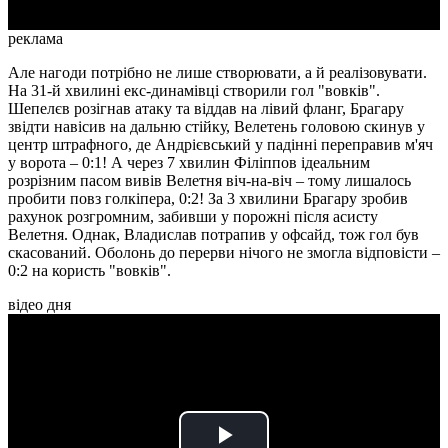
реклама
Але нагоди потрібно не лише створювати, а й реалізовувати.
На 31-й хвилині екс-динамівці створили гол "вовків".
Шепелєв розігнав атаку та віддав на лівий фланг, Брагару
звідти навісив на дальню стійку, Велетень головою скинув у
центр штрафного, де Андрієвський у падінні переправив м'яч
у ворота – 0:1! А через 7 хвилин Філіппов ідеальним
розрізним пасом вивів Велетня віч-на-віч – тому лишалось
пробити повз голкіпера, 0:2! За 3 хвилини Брагару зробив
рахунок розгромним, забивши у порожні після асисту
Велетня. Однак, Владислав потрапив у офсайд, тож гол був
скасований. Оболонь до перерви нічого не змогла відповісти –
0:2 на користь "вовків".
відео дня