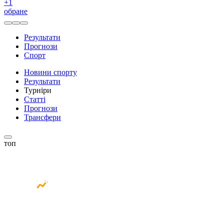
+
1
обране
Результати
Прогнози
Спорт
Новини спорту
Результати
Турніри
Статті
Прогнози
Трансфери
топ