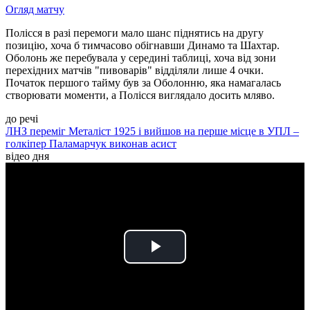
Огляд матчу
Полісся в разі перемоги мало шанс піднятись на другу
позицію, хоча б тимчасово обігнавши Динамо та Шахтар.
Оболонь же перебувала у середині таблиці, хоча від зони
перехідних матчів "пивоварів" відділяли лише 4 очки.
Початок першого тайму був за Оболонню, яка намагалась
створювати моменти, а Полісся виглядало досить мляво.
до речі
ЛНЗ переміг Металіст 1925 і вийшов на перше місце в УПЛ –
голкіпер Паламарчук виконав асист
відео дня
Play
Video