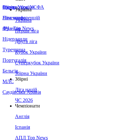
Збірна України
Італія
Суперкубок УЄФА
Україна
Німеччина
Ліга конференцій
Україна
Франція
ЛЧ - Top News
Перша ліга
Нідерланди
Друга ліга
Туреччина
Кубок України
Португалія
Суперкубок України
Бельгія
Збірна України
Збірні
МЛС
Ліга націй
Саудівська Аравія
ЧС 2026
Чемпіонати
Англія
Іспанія
АПЛ Top News