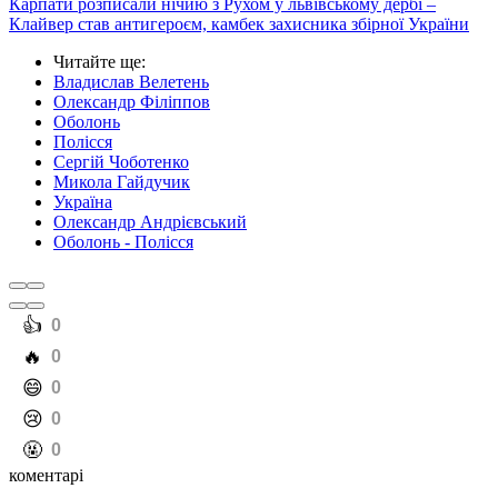
Карпати розписали нічию з Рухом у львівському дербі –
Клайвер став антигероєм, камбек захисника збірної України
Читайте ще
:
Владислав Велетень
Олександр Філіппов
Оболонь
Полісся
Сергій Чоботенко
Микола Гайдучик
Україна
Олександр Андрієвський
Оболонь - Полісся
️👍
0
️🔥
0
️😄
0
️😢
0
️🤬
0
коментарі