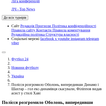
Ліга конференцій
ЛЧ - Top News
До всіх турнірів
Сайт
Редакція
Прогнози
Політика конфіденційності
Правила сайту
Контакти
Правила коментування
Редакційна політика
Структура власності
Соціальні мережі
facebook
x
youtube
instagram
telegram
viber
Футбол 24
Новини футболу
Україна
Полісся розгромило Оболонь, випередивши Динамо і
Шахтар – гол екс-динамівця скасували, Філіппов видав
асист у стилі Хаві
Полісся розгромило Оболонь, випередивши