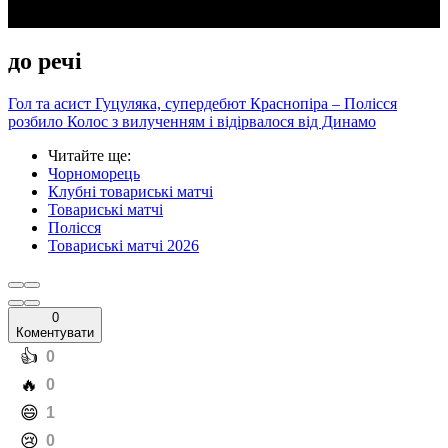
до речі
Гол та асист Гуцуляка, супердебют Краснопіра – Полісся
розбило Колос з вилученням і відірвалося від Динамо
Читайте ще
:
Чорноморець
Клубні товариські матчі
Товариські матчі
Полісся
Товариські матчі 2026
0
Коментувати
️👍
0
️🔥
0
️😄
1
️😢
0