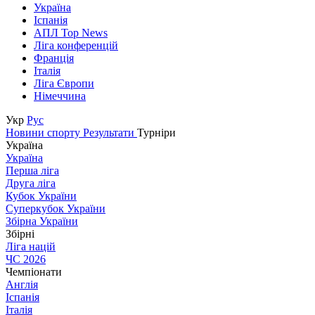
Україна
Іспанія
АПЛ Top News
Ліга конференцій
Франція
Італія
Ліга Європи
Німеччина
Укр
Рус
Новини спорту
Результати
Турніри
Україна
Україна
Перша ліга
Друга ліга
Кубок України
Суперкубок України
Збірна України
Збірні
Ліга націй
ЧС 2026
Чемпіонати
Англія
Іспанія
Італія