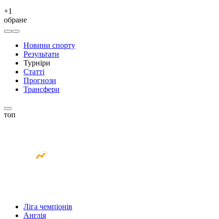
+
1
обране
Новини спорту
Результати
Турніри
Статті
Прогнози
Трансфери
топ
Ліга чемпіонів
Англія