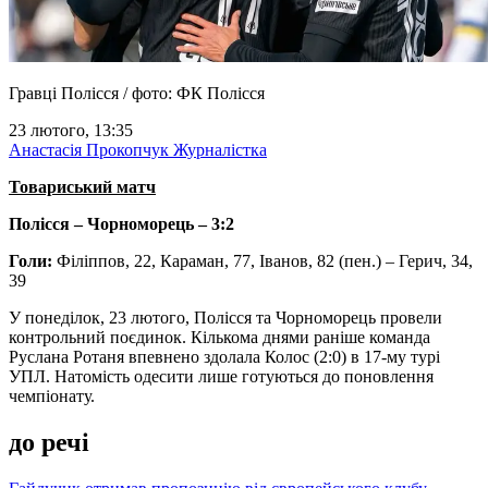
Гравці Полісся / фото: ФК Полісся
23 лютого, 13:35
Анастасія Прокопчук
Журналістка
Товариський матч
Полісся – Чорноморець – 3:2
Голи:
Філіппов, 22, Караман, 77, Іванов, 82 (пен.) – Герич, 34,
39
У понеділок, 23 лютого, Полісся та Чорноморець провели
контрольний поєдинок. Кількома днями раніше команда
Руслана Ротаня впевнено здолала Колос (2:0) в 17-му турі
УПЛ. Натомість одесити лише готуються до поновлення
чемпіонату.
до речі