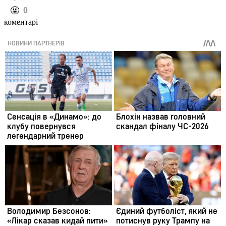
️🤬
0
коментарі