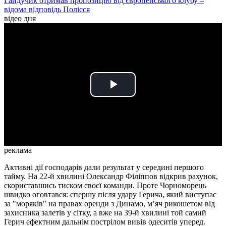
Гайдучик отримав пропозицію від європейського клубу –
відома відповідь Полісся
відео дня
Play
Video
реклама
Активні дії господарів дали результат у середині першого
тайму. На 22-й хвилині Олександр Філіппов відкрив рахунок,
скориставшись тиском своєї команди. Проте Чорноморець
швидко оговтався: спершу після удару Герича, який виступає
за "моряків" на правах оренди з Динамо, м’яч рикошетом від
захисника залетів у сітку, а вже на 39-й хвилині той самий
Герич ефектним дальнім пострілом вивів одеситів уперед.