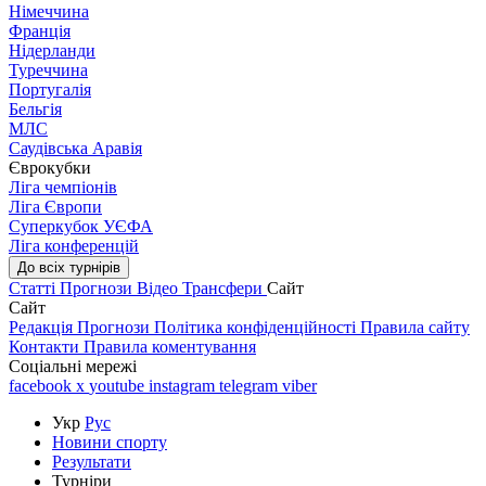
Німеччина
Франція
Нідерланди
Туреччина
Португалія
Бельгія
МЛС
Саудівська Аравія
Єврокубки
Ліга чемпіонів
Ліга Європи
Суперкубок УЄФА
Ліга конференцій
До всіх турнірів
Статті
Прогнози
Відео
Трансфери
Сайт
Сайт
Редакція
Прогнози
Політика конфіденційності
Правила сайту
Контакти
Правила коментування
Соціальні мережі
facebook
x
youtube
instagram
telegram
viber
Укр
Рус
Новини спорту
Результати
Турніри