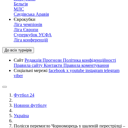
Бельгія
МЛС
Саудівська Аравія
Єврокубки
Ліга чемпіонів
Ліга Європи
Суперкубок УЄФА
Ліга конференцій
До всіх турнірів
Сайт
Редакція
Прогнози
Політика конфіденційності
Правила сайту
Контакти
Правила коментування
Соціальні мережі
facebook
x
youtube
instagram
telegram
viber
Футбол 24
Новини футболу
Україна
Полісся перемогло Чорноморець у шаленій перестрілці –