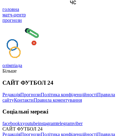
головна
матч-центр
прогнози
олімпіада
Більше
САЙТ ФУТБОЛ 24
Редакція
Прогнози
Політика конфіденційності
Правила
сайту
Контакти
Правила коментування
Соціальні мережі
facebook
x
youtube
instagram
telegram
viber
САЙТ ФУТБОЛ 24
Редакція
Прогнози
Політика конфіденційності
Правила