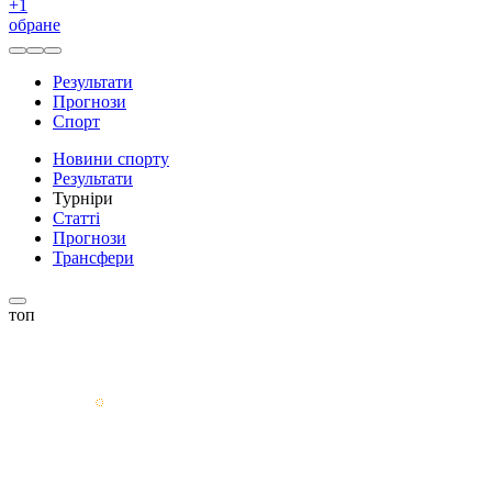
+
1
обране
Результати
Прогнози
Спорт
Новини спорту
Результати
Турніри
Статті
Прогнози
Трансфери
топ