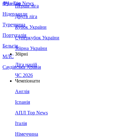
Франція
ЛЧ - Top News
Перша ліга
Нідерланди
Друга ліга
Туреччина
Кубок України
Португалія
Суперкубок України
Бельгія
Збірна України
Збірні
МЛС
Ліга націй
Саудівська Аравія
ЧС 2026
Чемпіонати
Англія
Іспанія
АПЛ Top News
Італія
Німеччина