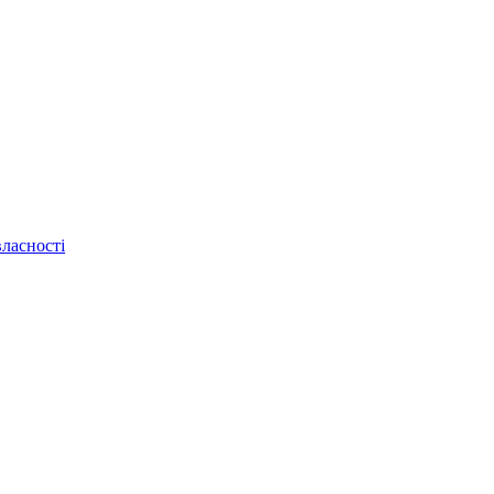
ласності