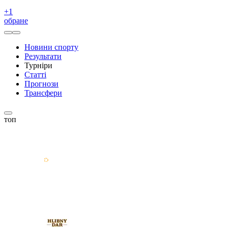
+
1
обране
Новини спорту
Результати
Турніри
Статті
Прогнози
Трансфери
топ