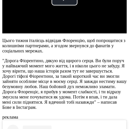
Play
Video
Цього тижня італієць відвідав Флоренцію, щоб попрощатися з
колишніми партнерами, а згодом звернувся до фанатів у
соціальних мережах.
"Дорога Фіорентино, дякую від щирого серця. Ви були поруч
у найважчий момент мого життя, і я ніколи цього не забуду. Я
хочу вірити, що наша історія разом тут не завершується.
Дорогі тіфозі Фіорентини, за такий короткий час ви змогли
зайняти особливе місце в моєму серці. Я завжди нестиму вашу
безумовну любов. Наш бойовий дух неможливо зламати.
Дорога Флоренціє, я прибув у момент слабкості, і ти відразу
змусила мене почуватися як удома. Потім я впав, і ти дала
мені сили піднятися. Я вдячний тобі назавжди" – написав
Бове в Інстаграм.
реклама