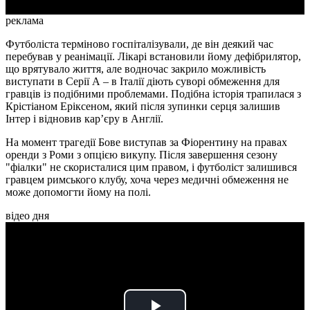
реклама
Футболіста терміново госпіталізували, де він деякий час
перебував у реанімації. Лікарі встановили йому дефібрилятор,
що врятувало життя, але водночас закрило можливість
виступати в Серії А – в Італії діють суворі обмеження для
гравців із подібними проблемами. Подібна історія трапилася з
Крістіаном Еріксеном, який після зупинки серця залишив
Інтер і відновив кар’єру в Англії.
На момент трагедії Бове виступав за Фіорентину на правах
оренди з Роми з опцією викупу. Після завершення сезону
"фіалки" не скористалися цим правом, і футболіст залишився
гравцем римського клубу, хоча через медичні обмеження не
може допомогти йому на полі.
відео дня