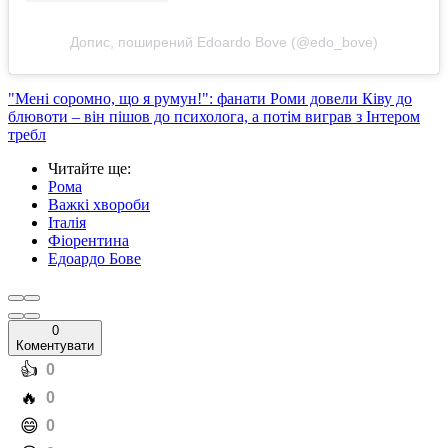
Допис, поширений Edoardo Bove (@edo_bove)
"Мені соромно, що я румун!": фанати Роми довели Ківу до
блювоти – він пішов до психолога, а потім виграв з Інтером
требл
Читайте ще
:
Рома
Важкі хвороби
Італія
Фіорентина
Едоардо Бове
0
Коментувати
️👍
0
️🔥
0
️😄
0