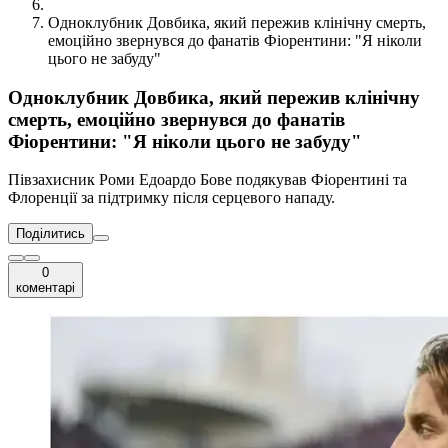
Одноклубник Довбика, який пережив клінічну смерть,
емоційно звернувся до фанатів Фіорентини: "Я ніколи
цього не забуду"
Одноклубник Довбика, який пережив клінічну
смерть, емоційно звернувся до фанатів
Фіорентини: "Я ніколи цього не забуду"
Півзахисник Роми Едоардо Бове подякував Фіорентині та
Флоренції за підтримку після серцевого нападу.
Поділитись
0
коментарі