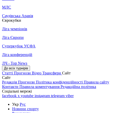
МЛС
Саудівська Аравія
Єврокубки
Ліга чемпіонів
Ліга Європи
Суперкубок УЄФА
Ліга конференцій
ЛЧ - Top News
До всіх турнірів
Статті
Прогнози
Відео
Трансфери
Сайт
Сайт
Редакція
Прогнози
Політика конфіденційності
Правила сайту
Контакти
Правила коментування
Редакційна політика
Соціальні мережі
facebook
x
youtube
instagram
telegram
viber
Укр
Рус
Новини спорту