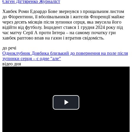
Євген Дігтяренко
Журналіст
Хавбек Роми Едоардо Бове звернувся з прощальним листом
до Фіорентини, її вболівальників і жителів Флоренції майже
через десять місяців після зупинки серця, яка змусила його
відійти від футболу. Інцидент стався 1 грудня 2024 року під
час матчу Серії А проти Інтера – на самому початку гри
хавбек раптово впав на газон і втратив свідомість.
до речі
Одноклубник Довбика близький до повернення на поле після
зупинки серця – є одне "але"
відео дня
Play
Video