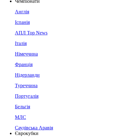
Чемпіонати
Англія
Іспанія
АПЛ Top News
Італія
Німеччина
Франція
Нідерланди
Туреччина
Португалія
Бельгія
МЛС
Саудівська Аравія
Єврокубки