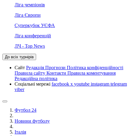
Ліга чемпіонів
Ліга Європи
Суперкубок УЄФА
Ліга конференцій
ЛЧ - Top News
До всіх турнірів
Сайт
Редакція
Прогнози
Політика конфіденційності
Правила сайту
Контакти
Правила коментування
Редакційна політика
Соціальні мережі
facebook
x
youtube
instagram
telegram
viber
Футбол 24
Новини футболу
Італія