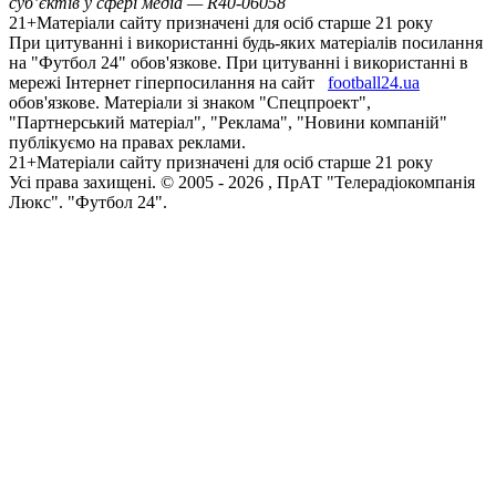
суб’єктів у сфері медіа — R40-06058
21+
Матеріали сайту призначені для осіб старше 21 року
При цитуванні і використанні будь-яких матеріалів посилання
на "Футбол 24" обов'язкове. При цитуванні і використанні в
мережі Інтернет гіперпосилання на сайт
football24.ua
обов'язкове. Матеріали зі знаком "Спецпроект",
"Партнерський матеріал", "Реклама", "Новини компаній"
публікуємо на правах реклами.
21+
Матеріали сайту призначені для осіб старше 21 року
Усi права захищенi. © 2005 -
2026
, ПрАТ "Телерадіокомпанія
Люкс". "Футбол 24".