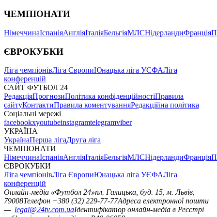
ЧЕМПІОНАТИ
Німеччина
Іспанія
Англія
Італія
Бельгія
МЛС
Нідерланди
Франція
П
ЄВРОКУБКИ
Ліга чемпіонів
Ліга Європи
Юнацька ліга УЄФА
Ліга
конференцій
САЙТ ФУТБОЛ 24
Редакція
Прогнози
Політика конфіденційності
Правила
сайту
Контакти
Правила коментування
Редакційна політика
Соціальні мережі
facebook
x
youtube
instagram
telegram
viber
УКРАЇНА
Україна
Перша ліга
Друга ліга
ЧЕМПІОНАТИ
Німеччина
Іспанія
Англія
Італія
Бельгія
МЛС
Нідерланди
Франція
П
ЄВРОКУБКИ
Ліга чемпіонів
Ліга Європи
Юнацька ліга УЄФА
Ліга
конференцій
Онлайн-медіа «Футбол 24»
пл. Галицька, буд. 15, м. Львів,
79008
Телефон +380 (32) 229-77-77
Адреса електронної пошти
—
legal@24tv.com.ua
Ідентифікатор онлайн-медіа в Реєстрі