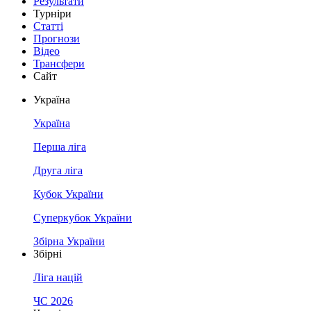
Результати
Турніри
Статті
Прогнози
Відео
Трансфери
Сайт
Україна
Україна
Перша ліга
Друга ліга
Кубок України
Суперкубок України
Збірна України
Збірні
Ліга націй
ЧС 2026