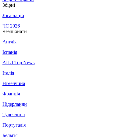
Збірні
Ліга націй
ЧС 2026
Чемпіонати
Англія
Іспанія
АПЛ Top News
Італія
Німеччина
Франція
Нідерланди
Туреччина
Португалія
Бельгія