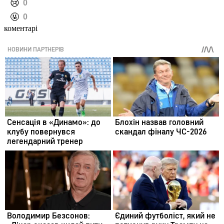
️😢
0
️🤬
0
коментарі