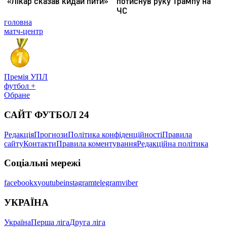
головна
матч-центр
Премія УПЛ
футбол +
Обране
САЙТ ФУТБОЛ 24
Редакція
Прогнози
Політика конфіденційності
Правила
сайту
Контакти
Правила коментування
Редакційна політика
Соціальні мережі
facebook
x
youtube
instagram
telegram
viber
УКРАЇНА
Україна
Перша ліга
Друга ліга