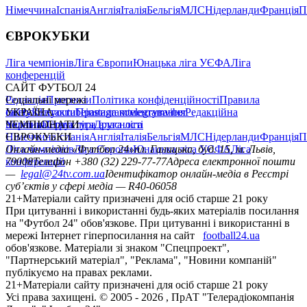
Німеччина
Іспанія
Англія
Італія
Бельгія
МЛС
Нідерланди
Франція
П
ЄВРОКУБКИ
Ліга чемпіонів
Ліга Європи
Юнацька ліга УЄФА
Ліга
конференцій
САЙТ ФУТБОЛ 24
Редакція
Соціальні мережі
Прогнози
Політика конфіденційності
Правила
сайту
facebook
УКРАЇНА
Контакти
x
youtube
Правила коментування
instagram
telegram
viber
Редакційна
політика
Україна
ЧЕМПІОНАТИ
Перша ліга
Структура власності
Друга ліга
Німеччина
ЄВРОКУБКИ
Іспанія
Англія
Італія
Бельгія
МЛС
Нідерланди
Франція
П
Ліга чемпіонів
Онлайн-медіа «Футбол 24»
Ліга Європи
Юнацька ліга УЄФА
пл. Галицька, буд. 15, м. Львів,
Ліга
конференцій
79008
Телефон +380 (32) 229-77-77
Адреса електронної пошти
—
legal@24tv.com.ua
Ідентифікатор онлайн-медіа в Реєстрі
суб’єктів у сфері медіа — R40-06058
21+
Матеріали сайту призначені для осіб старше 21 року
При цитуванні і використанні будь-яких матеріалів посилання
на "Футбол 24" обов'язкове. При цитуванні і використанні в
мережі Інтернет гіперпосилання на сайт
football24.ua
обов'язкове. Матеріали зі знаком "Спецпроект",
"Партнерський матеріал", "Реклама", "Новини компаній"
публікуємо на правах реклами.
21+
Матеріали сайту призначені для осіб старше 21 року
Усi права захищенi. © 2005 -
2026
, ПрАТ "Телерадіокомпанія