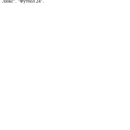
Люкс". "Футбол 24".