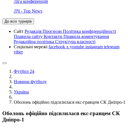
Ліга конференцій
ЛЧ - Top News
До всіх турнірів
Сайт
Редакція
Прогнози
Політика конфіденційності
Правила сайту
Контакти
Правила коментування
Редакційна політика
Структура власності
Соціальні мережі
facebook
x
youtube
instagram
telegram
viber
Футбол 24
Новини футболу
Україна
Оболонь офіційно підсилилася екс-гравцем СК Дніпро-1
Оболонь офіційно підсилилася екс-гравцем СК
Дніпро-1