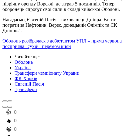
піврічну оренду Ворсклі, де зіграв 5 поєдинків. Тепер
оборонець спробує свої сили в складі київської Оболоні.
Нагадаємо, Євгеній Пасіч – вихованець Дніпра. Встиг
пограти за Нафтовик, Верес, донецький Олімпік та СК
Дніпро-1.
Оболонь розібралася з дебютантом УПЛ – пряма червона
посприяла "сухій" перемозі киян
Читайте ще
:
Оболонь
Україна
Трансфери чемпіонату України
ФК Харків
Євгеній Пасіч
Трансфери
️👍
0
️🔥
0
️😄
0