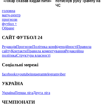
головна
матч-центр
прогнози
футбол +
Обране
САЙТ ФУТБОЛ 24
Редакція
Прогнози
Політика конфіденційності
Правила
сайту
Контакти
Правила коментування
Редакційна
політика
Структура власності
Соціальні мережі
facebook
x
youtube
instagram
telegram
viber
УКРАЇНА
Україна
Перша ліга
Друга ліга
ЧЕМПІОНАТИ