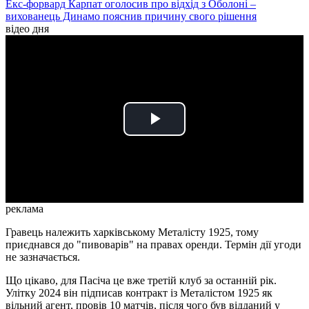
Екс-форвард Карпат оголосив про відхід з Оболоні –
вихованець Динамо пояснив причину свого рішення
відео дня
Play
Video
реклама
Гравець належить харківському Металісту 1925, тому
приєднався до "пивоварів" на правах оренди. Термін дії угоди
не зазначається.
Що цікаво, для Пасіча це вже третій клуб за останній рік.
Улітку 2024 він підписав контракт із Металістом 1925 як
вільний агент, провів 10 матчів, після чого був відданий у