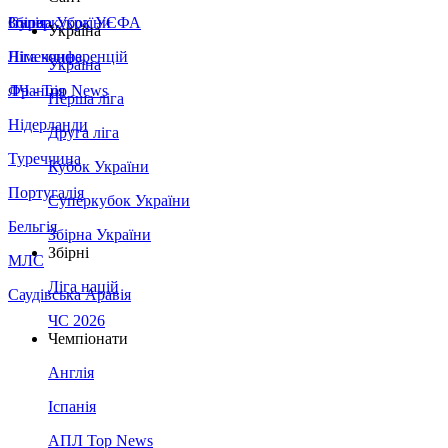
Збірна України
Італія
Суперкубок УЄФА
Україна
Німеччина
Ліга конференцій
Україна
Франція
ЛЧ - Top News
Перша ліга
Нідерланди
Друга ліга
Туреччина
Кубок України
Португалія
Суперкубок України
Бельгія
Збірна України
Збірні
МЛС
Ліга націй
Саудівська Аравія
ЧС 2026
Чемпіонати
Англія
Іспанія
АПЛ Top News