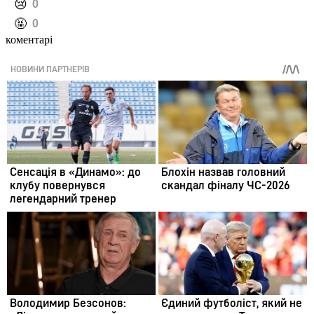
️😢
0
️🤬
0
коментарі