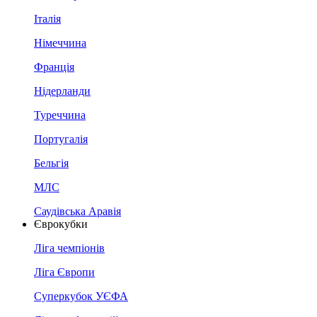
Італія
Німеччина
Франція
Нідерланди
Туреччина
Португалія
Бельгія
МЛС
Саудівська Аравія
Єврокубки
Ліга чемпіонів
Ліга Європи
Суперкубок УЄФА