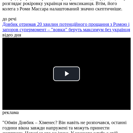
розглядає рокіровку українця на мексиканця. Втім, його
колега з Роми Массара налаштований значно скептичніше.
до речі
Довбик отримав 20 хвилин потенційного прощання з Ромою і
запоров супермомент – "вовки" беруть максимум без українця
відео дня
Play
Video
реклама
"Обмін Довбик – Хіменес? Він навіть не розпочався, останні
години вікна завжди напружені та можуть принести