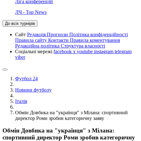
Ліга конференцій
ЛЧ - Top News
До всіх турнірів
Сайт
Редакція
Прогнози
Політика конфіденційності
Правила сайту
Контакти
Правила коментування
Редакційна політика
Структура власності
Соціальні мережі
facebook
x
youtube
instagram
telegram
viber
Футбол 24
Новини футболу
Італія
Обмін Довбика на "українця" з Мілана: спортивний
директор Роми зробив категоричну заяву
Обмін Довбика на "українця" з Мілана:
спортивний директор Роми зробив категоричну