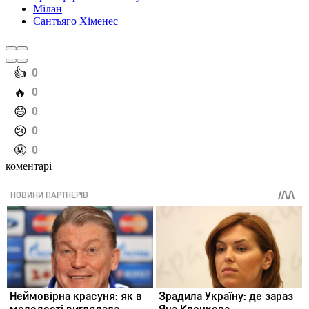
Мілан
Сантьяго Хіменес
️👍
0
️🔥
0
️😄
0
️😢
0
️🤬
0
коментарі