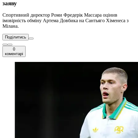
заяву
Спортивний директор Роми Фредерік Массара оцінив
імовірність обміну Артема Довбика на Сантьяго Хіменеса з
Мілана.
Поділитись
0
коментарі