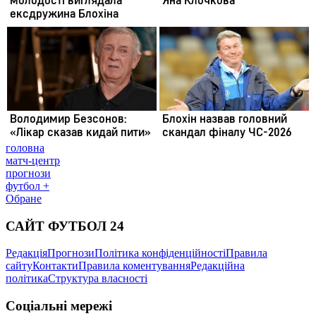
головна
матч-центр
прогнози
футбол +
Обране
САЙТ ФУТБОЛ 24
Редакція
Прогнози
Політика конфіденційності
Правила
сайту
Контакти
Правила коментування
Редакційна
політика
Структура власності
Соціальні мережі