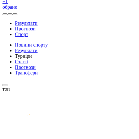
+
1
обране
Результати
Прогнози
Спорт
Новини спорту
Результати
Турніри
Статті
Прогнози
Трансфери
топ