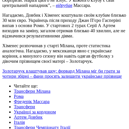
сюрпризи. Наразі цього не існує. У кожного клубу є свій
центральний нападник", –
відрубав
Массара.
Нагадаємо, Довбик і Хіменес коштували своїм клубам близько
30 млн євро. Українець після приходу Джан П'єро Гасперіні
випав з основи Роми. У стартових 2 турах Серії А Артем
виходив на заміну, загалом отримав близько 40 хвилин, але не
відзначився результативними діями.
Хіменес розпочинав у старті Мілана, проте статистика
аналогічна. Нагадаємо, у мексиканця явно є українське
коріння, а минулого сезону він навіть одягав футболку з
дівочим прізвищем своєї матері – Золотарчук.
Золотарчук влаштував шоу: форвард Мілана міг би грати за
чотири збірні – фани просять залишити українське прізвище
Читайте ще
:
Трансфери Мілана
Рома
Фредерік Массара
Трансфери
Українці за кордоном
Артем Довбик
Італія
Трансфери Чемпіонату Італії