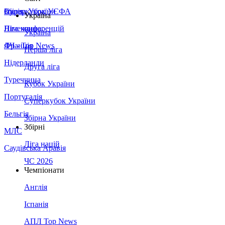
Збірна України
Італія
Суперкубок УЄФА
Україна
Німеччина
Ліга конференцій
Україна
Франція
ЛЧ - Top News
Перша ліга
Нідерланди
Друга ліга
Туреччина
Кубок України
Португалія
Суперкубок України
Бельгія
Збірна України
Збірні
МЛС
Ліга націй
Саудівська Аравія
ЧС 2026
Чемпіонати
Англія
Іспанія
АПЛ Top News