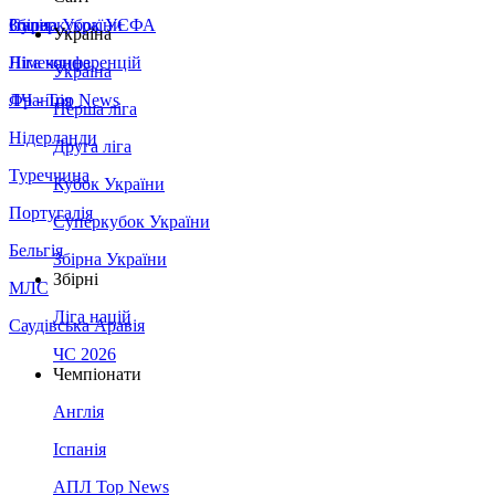
Збірна України
Італія
Суперкубок УЄФА
Україна
Німеччина
Ліга конференцій
Україна
Франція
ЛЧ - Top News
Перша ліга
Нідерланди
Друга ліга
Туреччина
Кубок України
Португалія
Суперкубок України
Бельгія
Збірна України
Збірні
МЛС
Ліга націй
Саудівська Аравія
ЧС 2026
Чемпіонати
Англія
Іспанія
АПЛ Top News