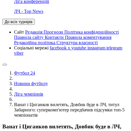
Ліга конференцій
ЛЧ - Top News
До всіх турнірів
Сайт
Редакція
Прогнози
Політика конфіденційності
Правила сайту
Контакти
Правила коментування
Редакційна політика
Структура власності
Соціальні мережі
facebook
x
youtube
instagram
telegram
viber
Футбол 24
Новини футболу
Ліга чемпіонів
Ванат і Циганков вилетять, Довбик буде в ЛЧ, титул
Забарного: суперкомп'ютер передбачив підсумки топ-5
чемпіонатів
Ванат і Циганков вилетять, Довбик буде в ЛЧ,