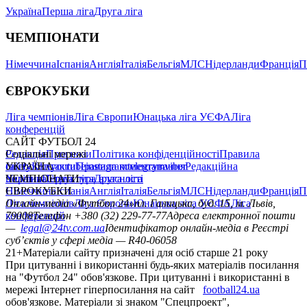
Україна
Перша ліга
Друга ліга
ЧЕМПІОНАТИ
Німеччина
Іспанія
Англія
Італія
Бельгія
МЛС
Нідерланди
Франція
П
ЄВРОКУБКИ
Ліга чемпіонів
Ліга Європи
Юнацька ліга УЄФА
Ліга
конференцій
САЙТ ФУТБОЛ 24
Редакція
Соціальні мережі
Прогнози
Політика конфіденційності
Правила
сайту
facebook
УКРАЇНА
Контакти
x
youtube
Правила коментування
instagram
telegram
viber
Редакційна
політика
Україна
ЧЕМПІОНАТИ
Перша ліга
Структура власності
Друга ліга
Німеччина
ЄВРОКУБКИ
Іспанія
Англія
Італія
Бельгія
МЛС
Нідерланди
Франція
П
Ліга чемпіонів
Онлайн-медіа «Футбол 24»
Ліга Європи
Юнацька ліга УЄФА
пл. Галицька, буд. 15, м. Львів,
Ліга
конференцій
79008
Телефон +380 (32) 229-77-77
Адреса електронної пошти
—
legal@24tv.com.ua
Ідентифікатор онлайн-медіа в Реєстрі
суб’єктів у сфері медіа — R40-06058
21+
Матеріали сайту призначені для осіб старше 21 року
При цитуванні і використанні будь-яких матеріалів посилання
на "Футбол 24" обов'язкове. При цитуванні і використанні в
мережі Інтернет гіперпосилання на сайт
football24.ua
обов'язкове. Матеріали зі знаком "Спецпроект",