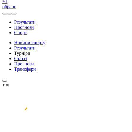
+
1
обране
Результати
Прогнози
Спорт
Новини спорту
Результати
Турніри
Статті
Прогнози
Трансфери
топ