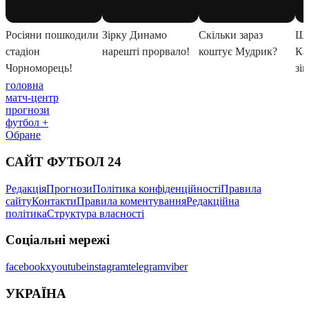
головна
матч-центр
прогнози
футбол +
Обране
САЙТ ФУТБОЛ 24
Редакція
Прогнози
Політика конфіденційності
Правила
сайту
Контакти
Правила коментування
Редакційна
політика
Структура власності
Соціальні мережі
facebook
x
youtube
instagram
telegram
viber
УКРАЇНА