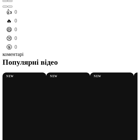
️👍
0
️🔥
0
️😄
0
️😢
0
️🤬
0
коментарі