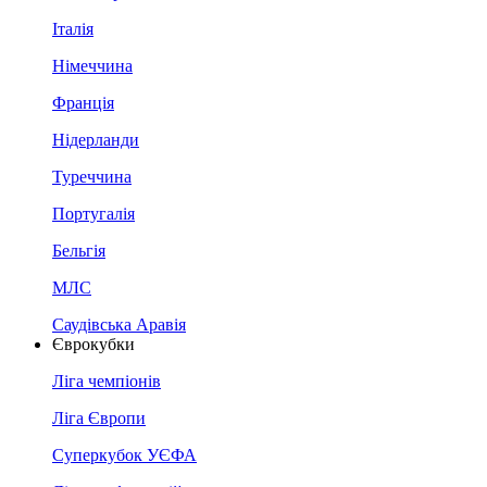
Італія
Німеччина
Франція
Нідерланди
Туреччина
Португалія
Бельгія
МЛС
Саудівська Аравія
Єврокубки
Ліга чемпіонів
Ліга Європи
Суперкубок УЄФА