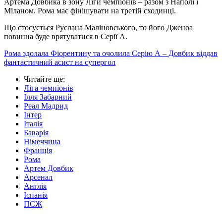
Артема Довбика в зону Ліги чемпіонів – разом з Наполі і
Міланом. Рома має фінішувати на третій сходинці.
Що стосується Руслана Маліновського, то його Дженоа
повинна буде врятуватися в Серії А.
Рома здолала Фіорентину та очолила Серію А – Довбик віддав
фантастичний асист на супергол
Читайте ще
:
Ліга чемпіонів
Ілля Забарний
Реал Мадрид
Інтер
Італія
Баварія
Німеччина
Франція
Рома
Артем Довбик
Арсенал
Англія
Іспанія
ПСЖ