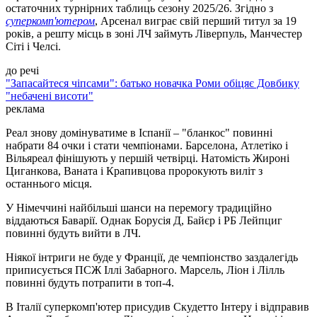
остаточних турнірних таблиць сезону 2025/26. Згідно з
суперкомп'ютером
, Арсенал виграє свій перший титул за 19
років, а решту місць в зоні ЛЧ займуть Ліверпуль, Манчестер
Сіті і Челсі.
до речі
"Запасайтеся чіпсами": батько новачка Роми обіцяє Довбику
"небачені висоти"
реклама
Реал знову домінуватиме в Іспанії – "бланкос" повинні
набрати 84 очки і стати чемпіонами. Барселона, Атлетіко і
Вільяреал фінішують у першій четвірці. Натомість Жироні
Циганкова, Ваната і Крапивцова пророкують виліт з
останнього місця.
У Німеччині найбільші шанси на перемогу традиційно
віддаються Баварії. Однак Борусія Д, Байєр і РБ Лейпциг
повинні будуть вийти в ЛЧ.
Ніякої інтриги не буде у Франції, де чемпіонство заздалегідь
приписується ПСЖ Іллі Забарного. Марсель, Ліон і Лілль
повинні будуть потрапити в топ-4.
В Італії суперкомп'ютер присудив Скудетто Інтеру і відправив